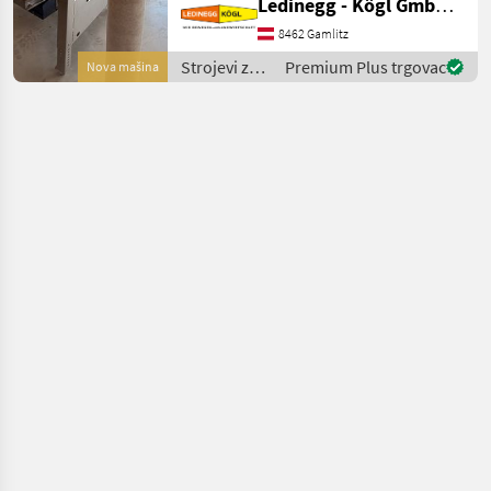
Ledinegg - Kögl GmbH - Obst- und Weinbautechnik
Quetschwalze – Präzision
und Flexibilität für die
8462 Gamlitz
Traubenverarbeitung -
Strojevi za
Premium Plus trgovac
Nova mašina
Vorführmaschine
vinogradarstvo
Beschreibung:
/
Scharfenberger