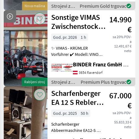
Rechts, Arbeitsbreite 2400 -
Strojevi za
Premium Gold trgovac
Nova mašina
3400 mm, inkl. Ventilblock
vinogradarstvo
Sonstige VIMAS
14.990
/ Clemens
Zwischenstock-
€
KRÜMLER
God. pr. 2026
1 h
sa 20% PDV-
a
12.491,67 €
✨ VIMAS - KRÜMLER
neto
Vorführer ✔️ Modell: VINO -
Version HeavyDuty ✔️ in
BINDER Franz GmbH & CoKG
serienmäßiger Ausführung
✔️ Heckanbau - einseitig ✔️
3654 Raxendorf
Hohe
Strojevi za
Premium Plus trgovac
Rabljeni stroj
Arbeitsgeschwindigkeit bis
vinogradarstvo
Scharfenberger
zu 5, 5
67.000
/ Sonstige
EA 12 S Rebler +
€
Rollensortierer
God. pr. 2025
50 h
sa 20% PDV-
a
55.833,33 €
Scharfenberger
neto
Abbeermaschine EA12-S mit
Rollensortierer und