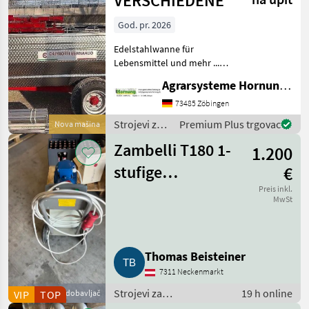
VERSCHIEDENE
God. pr. 2026
Edelstahlwanne für
Lebensmittel und mehr ...
Einachser / Tandem /
Agrarsysteme Hornung GmbH & Co. KG
Tridem Zweiachser mit
Drehschemel Sagen Sie uns
73485 Zöbingen
was Sie möchten Größe /
Strojevi za
Premium Plus trgovac
Nova mašina
Breifung / Zubehör, dann
vinogradarstvo
be
Zambelli T180 1-
1.200
/ Sonstige
stufige
€
Impellerpumpe
Preis inkl.
MwSt
Thomas Beisteiner
7311 Neckenmarkt
Strojevi za
19 h online
VIP
Poslovni dobavljač
TOP
vinogradarstvo / Strojevi