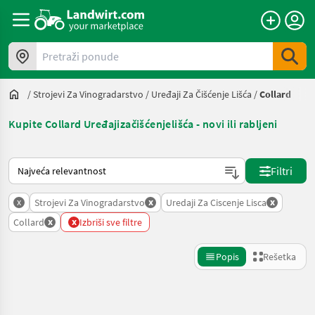
Pretraži ponude
/
Strojevi Za Vinogradarstvo
/
Uređaji Za Čišćenje Lišća
/
Collard
Kupite Collard Uređajizačišćenjelišća - novi ili rabljeni
Tako se sortira na Landwirt.com
Filtri
x
x
x
Strojevi Za Vinogradarstvo
Uredaji Za Ciscenje Lisca
x
x
Collard
Izbriši sve filtre
Popis
Rešetka