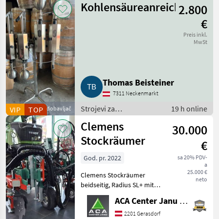
Kohlensäureanreicherungsg
2.800
za podrumarstvo
€
Preis inkl.
MwSt
Thomas Beisteiner
7311 Neckenmarkt
Strojevi za
19 h online
VIP
Poslovni dobavljač
TOP
vinogradarstvo / Strojevi
Clemens
30.000
za podrumarstvo
Stockräumer
€
God. pr. 2022
sa 20% PDV-
a
25.000 €
Clemens Stockräumer
neto
beidseitig, Radius SL+ mit
Zinkenkreisel, SB 2
ACA Center Janu GmbH
Geräteträger, Aushub
hydraulisch Links und
2201 Gerasdorf