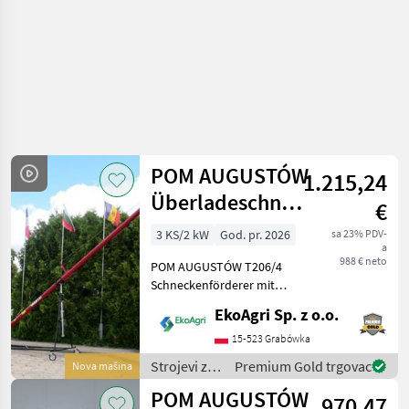
POM AUGUSTÓW
1.215,24
Überladeschnecken
€
T206/4
3 KS/2 kW
God. pr. 2026
sa 23% PDV-
a
988 € neto
POM AUGUSTÓW T206/4
Schneckenförderer mit
Elektroantrieb / Lieferung
EkoAgri Sp. z o.o.
europaweit! Leistung: 16–
20 t/h Basislänge: 4 m
15-523 Grabówka
Maximale Länge: 8 m
Strojevi za
Premium Gold trgovac
Nova mašina
Maximale Förderhöhe de
transport /
POM AUGUSTÓW
970,47
POM