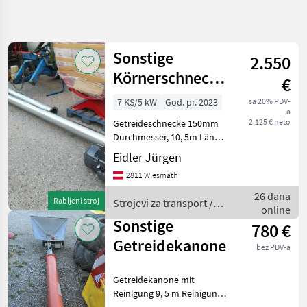
Precizirajte
pretragu
Sonstige
2.550
Kategorija
Država
Filtri
3
Körnerschnecke
€
150Ø
Prikaži
7 KS/5 kW
God. pr. 2023
sa 20% PDV-
TRENUTNA
Poništi
29
a
STAZA
2.125 € neto
Getreideschnecke 150mm
rezultata
Poljoprivredna
Durchmesser, 10, 5m Länge
tehnika
mit Einlaufkorb, Motor
Eidler Jürgen
400V, 5, 5KW und
Strojevi Za
2811 Wiesmath
Transport
Klemmkasten ohne
Schalter -
Transportni
26 dana
Rabljeni stroj
Strojevi za transport /
Puzevi
Steckerkombination
online
Sonstige
Dijametar: Dijametar 150,
Sonstige
780 €
ODABERITE
Pogon
Getreidekanone
KATEGORIJU
bez PDV-a
Sonstige
17
Getreidekanone mit
Reinigung 9, 5 m Reinigung
POM AUGUSTÓW
6
Aufpreis 300 Strojevi za