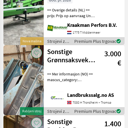
God. pr. 2026
== Overige details (NL) ==
prijs: Prijs op aanvraag Unit:
Stuk Strojevi za transport
Kraakman Perfors B.V.
Transportni puževi
1775 T Middenmeer
Strojevi za
Premium Plus trgovac
Nova mašina
transport /
Sonstige
3.000
Sonstige
Grønnsaksvekter
€
pakkelinjevekter
== Mer informasjon (NO) ==
mascus_category:
constructioncomponents
merke: Grønnsaksvekter
Landbrukssalg.no AS
Please provide reference
number upon request: 9134
7080 H Trondheim – Tromsø
See en.landbrukssalg.
Strojevi za
Premium Plus trgovac
Rabljeni stroj
transport /
Sonstige
1.400
Sonstige