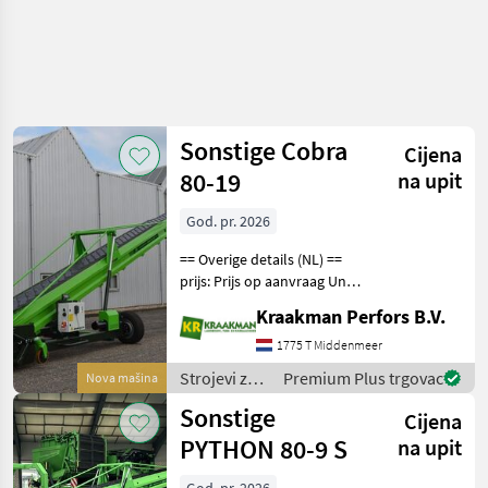
Sonstige Cobra
Cijena
80-19
na upit
God. pr. 2026
== Overige details (NL) ==
prijs: Prijs op aanvraag Unit:
Stuk Strojevi za transport
Kraakman Perfors B.V.
Transportni puževi
1775 T Middenmeer
Strojevi za
Premium Plus trgovac
Nova mašina
transport /
Sonstige
Cijena
Sonstige
PYTHON 80-9 S
na upit