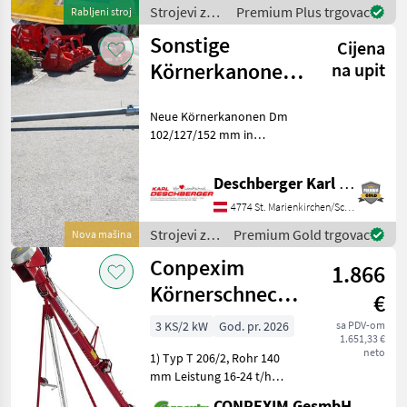
stehen wir Ihnen gerne zur
Strojevi za
Premium Plus trgovac
Rabljeni stroj
transport /
Sonstige
Cijena
Gruber
Körnerkanonen
na upit
Dm 102/127/152
Neue Körnerkanonen Dm
mm
102/127/152 mm in
diversen Längen mit Motor,
Einlauftrichter mit
Deschberger Karl Landtechnik GesmbH & Co KG
Mengenregulierung und
Rädern, Fahrwerk mit
4774 St. Marienkirchen/Schärding
Rädern, Auslauf und
Strojevi za
Premium Gold trgovac
Nova mašina
Motorschutzscha
transport /
Conpexim
1.866
Sonstige
Körnerschnecken
€
T206, 4 m
3 KS/2 kW
God. pr. 2026
sa PDV-om
1.651,33 €
neto
1) Typ T 206/2, Rohr 140
mm Leistung 16-24 t/h
Strom: 380 Volt, E-Motor 2,
CONPEXIM GesmbH