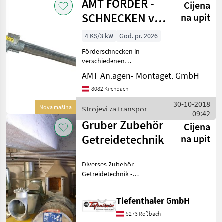
AMT FÖRDER -
Cijena
Ein und
SCHNECKEN von
na upit
Ø100mm bis
4 KS/3 kW
God. pr. 2026
Ø250mm
Förderschnecken in
verschiedenen
Ausführungen, Leistungen
AMT Anlagen- Montaget. GmbH
und Längen verfügbar. Von
8082 Kirchbach
Getreidekanonen über
Rohrschnecken bis
30-10-2018
Nova mašina
Strojevi za transport /
Trogschnecken. * Mögliche
09:42
AMT
Baugrößen
Gruber Zubehör
Cijena
Getreidetechnik
na upit
Diverses Zubehör
Getreidetechnik -
Spiralschnecken -
Verbindungsmuffen -
Tiefenthaler GmbH
Trichter - Schieber Standort
St. Veit i. I. Für Fragen
5273 Roßbach