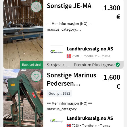
transport /
Sonstige JE-MA
1.300
Sonstige
€
== Mer informasjon (NO) ==
mascus_category:
constructioncomponents
merke: JE-MA Please
provide reference number
Landbrukssalg.no AS
upon request: 8020 See
7080 H Trondheim – Tromsø
en.landbrukssalg.no/8020
fo
Strojevi za
Premium Plus trgovac
Rabljeni stroj
transport /
Sonstige Marinus
1.600
Sonstige
Pedersen
€
Potetvekt
God. pr. 1982
== Mer informasjon (NO) ==
mascus_category:
constructioncomponents
Landbrukssalg.no AS
merke: Marinus Pedersen
Please provide reference
7080 H Trondheim – Tromsø