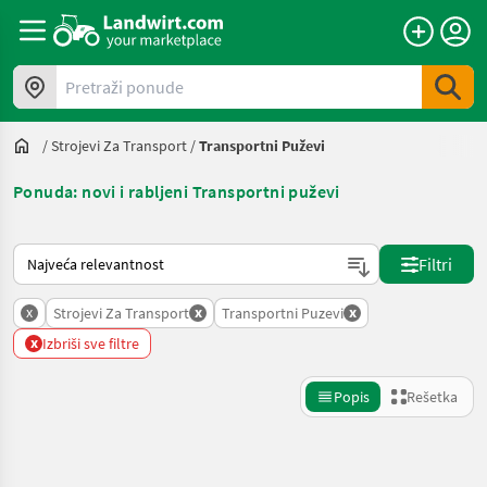
Pretraži ponude
/
Strojevi Za Transport
/
Transportni Puževi
Ponuda: novi i rabljeni Transportni puževi
Tako se sortira na Landwirt.com
Filtri
x
x
x
Strojevi Za Transport
Transportni Puzevi
x
Izbriši sve filtre
Popis
Rešetka