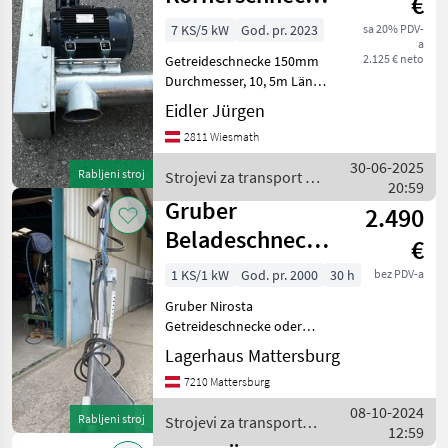
€
150Ø
7 KS/5 kW
God. pr. 2023
sa 20% PDV-
a
2.125 € neto
Getreideschnecke 150mm
Durchmesser, 10, 5m Länge
mit Einlaufkorb, Motor
Eidler Jürgen
400V, 5, 5KW und
2811 Wiesmath
Klemmkasten ohne
Schalter -
30-06-2025
Rabljeni stroj
Strojevi za transport /
Steckerkombination
20:59
Sonstige
Dijametar: Dijametar 150,
Gruber
2.490
Pogon
Beladeschnecke
€
150
1 KS/1 kW
God. pr. 2000
30 h
bez PDV-a
Gruber Nirosta
Getreideschnecke oder
Düngerschnecke,
Lagerhaus Mattersburg
Schneckendurchmesser
7210 Mattersburg
150mm, Schneckenlänge
3000mm, Einlaufgosse
08-10-2024
Rabljeni stroj
Strojevi za transport /
Breite 585mm,
12:59
Gruber
Hydraulischer Antrieb DW,