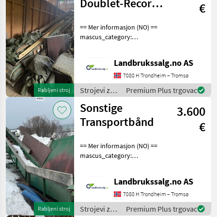
Doublet-Record
€
transportbånd
== Mer informasjon (NO) ==
mascus_category:
otherharvesters merke:
Doublet-Record Please
Landbrukssalg.no AS
provide reference number
upon request: 8949 See
7080 H Trondheim – Tromsø
en.landbrukssalg.no/8949
Strojevi za
Premium Plus trgovac
Rabljeni stroj
transport /
Sonstige
3.600
Sonstige
Transportbånd
€
== Mer informasjon (NO) ==
mascus_category:
constructioncomponents
merke: Transportbånd
Landbrukssalg.no AS
Please provide reference
number upon request: 8195
7080 H Trondheim – Tromsø
See en.landbrukssalg.no
Strojevi za
Premium Plus trgovac
Rabljeni stroj