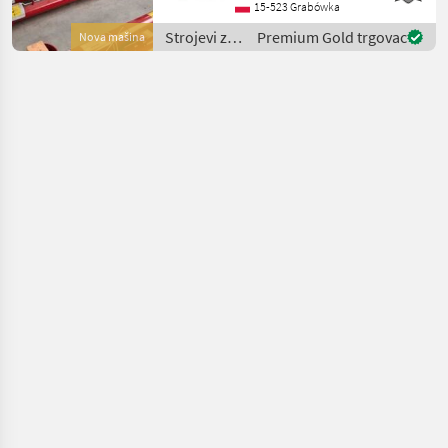
Überladeschnecke T206/3
15-523 Grabówka
von POM AUGUSTÓW ist
Strojevi za
Premium Gold trgovac
Nova mašina
eine praktische und
transport /
kompakte Lö
POM
AUGUSTÓW