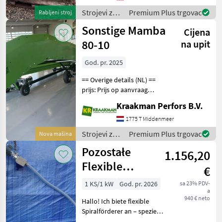
number upon request: 7588
Strojevi za
Premium Plus trgovac
Rabljeni stroj
See en.landbrukssalg
transport /
Sonstige Mamba
Cijena
Sonstige
80-10
na upit
God. pr. 2025
== Overige details (NL) ==
prijs: Prijs op aanvraag
Quantity: 1 Unit: Stuk Merk :
Kraakman Perfors B.V.
AVR Type Mamba 80-10
Omschrijving : De AVR
1775 T Middenmeer
Mamba-transportband is
Strojevi za
Premium Plus trgovac
Nova mašina
voor vele werk
transport /
Pozostałe
1.156,20
Sonstige
Flexible
€
Spiralförderer,
1 KS/1 kW
God. pr. 2026
sa 23% PDV-
a
4–12 m, 500–
940 € neto
Hallo! Ich biete flexible
5000 kg/h
Spiralförderer an – speziell
für den Transport von