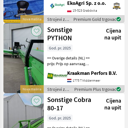
EkoAgri Sp. z o.o.
trockenen Schüttgütern wie
Getreide, Holzpellets oder
15-523 Grabówka
Kunststoffgranulat. NEU! ✔️
Strojevi za
Premium Gold trgovac
Nova mašina
transport /
Sonstige
Cijena
Sonstige
PYTHON
na upit
God. pr. 2025
== Overige details (NL) ==
prijs: Prijs op aanvraag
Quantity: 1 Strojevi za
Kraakman Perfors B.V.
transport Transportni
puževi
1775 T Middenmeer
Strojevi za
Premium Plus trgovac
Nova mašina
transport /
Sonstige Cobra
Cijena
Sonstige
80-17
na upit
God. pr. 2025
== Overige details (NL) ==