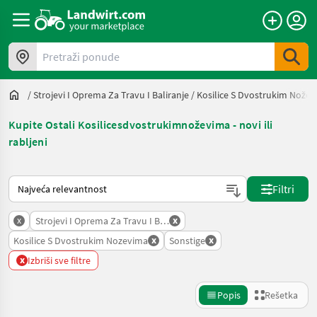
Pretraži ponude
/
Strojevi I Oprema Za Travu I Baliranje
/
Kosilice S Dvostrukim Nože
Kupite Ostali Kosilicesdvostrukimnoževima - novi ili
rabljeni
Tako se sortira na Landwirt.com
Filtri
x
x
Strojevi I Oprema Za Travu I Baliranje
x
x
Kosilice S Dvostrukim Nozevima
Sonstige
x
Izbriši sve filtre
Popis
Rešetka