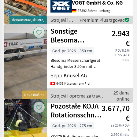
VOGT GmbH & Co. KG
professionelle
Landschaftspflegetechnik =
57392 Schmallenberg
Mehrere VOGT-Standorte +
Strojevi i
Premium Plus trgovac
demonstracijski stroj
100 Servicepartner in
oprema za
Sonstige
Deutsch
2.943
travu i
baliranje /
Blesoma
€
Sonstige
Messerschärfgerät
God. pr. 2026
350 cm
PDV 8,1%
2.722,48 €
neto
Blesoma Messerschärfgerät
Handgrinder 3.50m mit
Fussgestell Strojevi i
Sepp Knüsel AG
oprema za travu i baliranje
6403 Küssnach am Rigi
Kosilice s dvostrukim
noževima
25 dana
Nova mašina
Strojevi i oprema za travu i
online
baliranje / Sonstige
Pozostałe KOJA
3.677,70
Rotationsschneider
€
KO275, 2.75m
God. pr. 2026
275 cm
sa 23% PDV-
a
2.990 € neto
KO275 Rotationsschneider