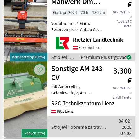
Mähwerk Dm
€
180cm
God. pr. 2024
20 h
180 cm
sa 20% PDV-
DUPLEX
a
GOLD
7.083,33 €
Vorführer mit 1 Garn.
neto
XX
Reservemesser Anbau Aebi
Mäher CC36 / Option CC 110
Rietzler Landtechnik
Bidux
MARKETPLACE
Doppelmessermähwerk,
6531 Ried I.O.
Ponude
Mali
beide Messer mittels 3
Marketplace
Strojevi i
Premium Plus trgovac
demonstracijski stroj
trgovaca
oglasi
Keilriemen, als
oprema za
Sonstige AM 243
Überlastschutz gegen
3.300
travu i
baliranje /
CV
€
Sonstige
mit Aufbereiter,
sa 20% PDV-
Gelenkwelle, 2, 4m
a
2.750 € neto
Arbeitsbreite Strojevi i
RGO Technikzentrum Lienz
oprema za travu i baliranje
Kosilice s dvostrukim
9900 Lienz
noževima
04-02-
Strojevi i oprema za travu i
2025
baliranje / Sonstige
07:02
Rabljeni stroj