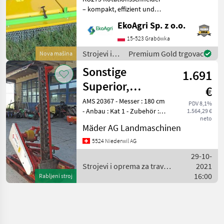
– kompakt, effizient und
leistungsstark Der KO275
EkoAgri Sp. z o.o.
Rotationsschneider ist ein
vielseitig einsetzbares
15-523 Grabówka
Arbeitsgerät für die
Strojevi i
Premium Gold trgovac
Nova mašina
Grünlandpflege,
oprema za
Sonstige
1.691
travu i
baliranje /
Superior,
€
Sonstige
Heckdoppelmesserbalken
AMS 20367 - Messer : 180 cm
PDV 8,1%
- Anbau : Kat 1 - Zubehör :
1.564,29 €
Micro 394 DA
neto
Gelenkwelle - Hersteller :
Mäder AG Landmaschinen
Gribaldi+Salvia - Gewicht :
ca. 260 kg - Jahrgang : 2007
5524 Niederwil AG
- Farbe : rot - Z
29-10-
Strojevi i oprema za travu i
2021
baliranje / Sonstige
16:00
Rabljeni stroj