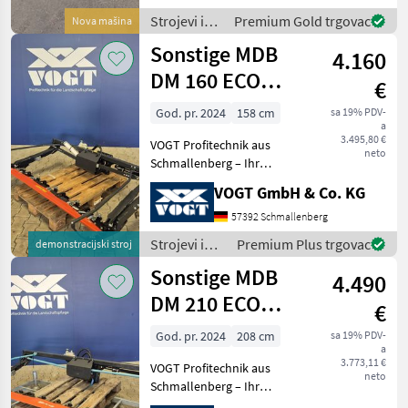
Doppelmesser ausführlich
Strojevi i
Premium Gold trgovac
Nova mašina
vorzustellen und ge
oprema za
Sonstige MDB
4.160
travu i
baliranje /
DM 160 ECO
€
Sonstige
Doppelmesser-
God. pr. 2024
158 cm
sa 19% PDV-
a
Mähwerk
3.495,80 €
VOGT Profitechnik aus
neto
Schmallenberg – Ihr
führender Anbieter für
VOGT GmbH & Co. KG
professionelle
Landschaftspflegetechnik =
57392 Schmallenberg
Mehrere VOGT-Standorte +
Strojevi i
Premium Plus trgovac
demonstracijski stroj
100 Servicepartner in
oprema za
Sonstige MDB
Deutsch
4.490
travu i
baliranje /
DM 210 ECO
€
Sonstige
Doppelmesser-
God. pr. 2024
208 cm
sa 19% PDV-
a
Mähwerk
3.773,11 €
VOGT Profitechnik aus
neto
Schmallenberg – Ihr
führender Anbieter für