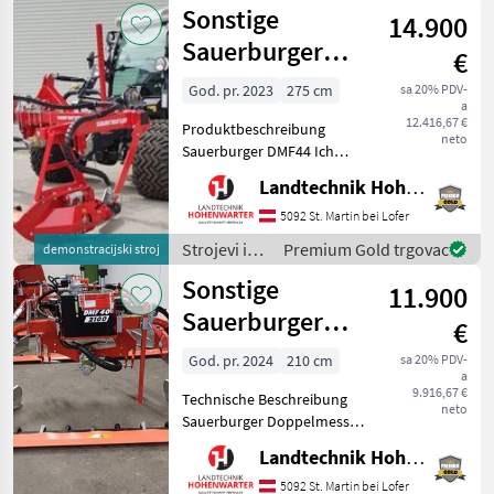
Sonstige
14.900
Sauerburger
€
DMF 44/2750
God. pr. 2023
275 cm
sa 20% PDV-
a
(15918)
12.416,67 €
Produktbeschreibung
neto
Sauerburger DMF44 Ich
freue mich, Ihnen im
Landtechnik Hohenwarter GmbH
Maschinenzentrum St.
Martin das Sauerburger
5092 St. Martin bei Lofer
DMF44 Doppelmesser-
Strojevi i
Premium Gold trgovac
demonstracijski stroj
Frontmähwerk ausführlich
oprema za
Sonstige
vorzustellen
11.900
travu i
baliranje /
Sauerburger
€
Sonstige
DMF40 (22069)
God. pr. 2024
210 cm
sa 20% PDV-
a
9.916,67 €
Technische Beschreibung
neto
Sauerburger Doppelmesser.
Ich freue mich, Ihnen im
Landtechnik Hohenwarter GmbH
Maschinenzentrum St.
Martin die Sauerburger
5092 St. Martin bei Lofer