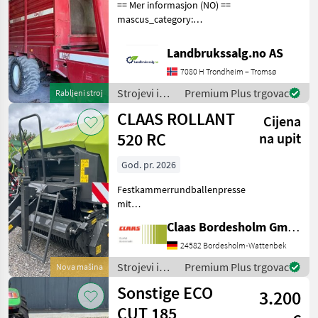
== Mer informasjon (NO) ==
mascus_category:
otherharvesters Please
provide reference number
Landbrukssalg.no AS
upon request: 9506 See
7080 H Trondheim – Tromsø
en.landbrukssalg.no/9506
for more images Specif
Strojevi i
Premium Plus trgovac
Rabljeni stroj
oprema za
CLAAS ROLLANT
Cijena
travu i
baliranje /
520 RC
na upit
Stoll
God. pr. 2026
Festkammerrundballenpresse
mit
Presskammerdurchmesser
Claas Bordesholm GmbH
1, 25 m Presskammerbreite
1, 20 m / in
24582 Bordesholm-Wattenbek
Serienausrüstung: Pickup:
Strojevi i
Premium Plus trgovac
Nova mašina
Aufnahmebreite 2, 10 m / 4
oprema za
Sonstige ECO
Zinkenreihen, kurvenb
3.200
travu i
baliranje /
CUT 185