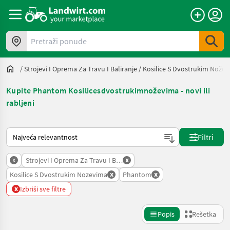
Pretraži ponude
/
Strojevi I Oprema Za Travu I Baliranje
/
Kosilice S Dvostrukim Nože
Kupite Phantom Kosilicesdvostrukimnoževima - novi ili
rabljeni
Tako se sortira na Landwirt.com
Filtri
x
x
Strojevi I Oprema Za Travu I Baliranje
x
x
Kosilice S Dvostrukim Nozevima
Phantom
x
Izbriši sve filtre
Popis
Rešetka