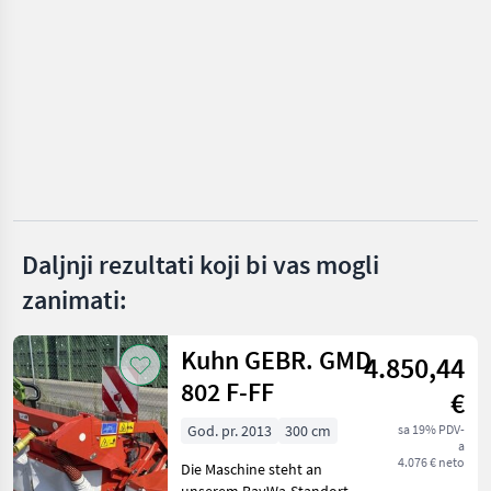
ODABERITE
KATEGORIJU
Phantom
BB Umwelttechnik
Steyr
Gaspardo
Daljnji rezultati koji bi vas mogli
Rapid
zanimati:
Reform
Kuhn GEBR. GMD
4.850,44
Prikaži
802 F-FF
sve
€
(12)
God. pr. 2013
300 cm
sa 19% PDV-
a
MARKETPLACE
4.076 € neto
Die Maschine steht an
unserem BayWa-Standort