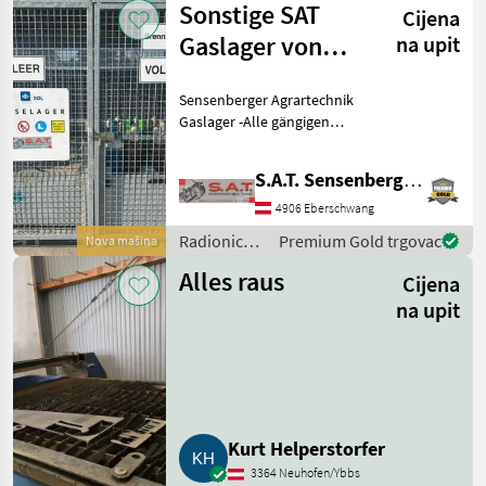
Sonstige SAT
führen zu best
Cijena
Gaslager von
na upit
SOL Gase
Sensenberger Agrartechnik
Gaslager -Alle gängigen
Gase auf Lager -in Allen
Gebindegrößen Lieferbar -
S.A.T. Sensenberger Agrar-Technik
Miet-, Tauschflaschen -
Unser Sortiment: -
4906 Eberschwang
Sauerstoff in 10 Li
Radionica /
Premium Gold trgovac
Nova mašina
Sonstige
Alles raus
Cijena
na upit
Kurt Helperstorfer
3364 Neuhofen/Ybbs