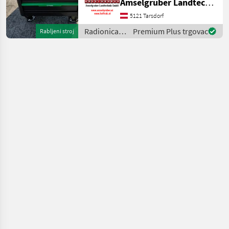
Amselgruber Landtechnik GmbH
5121 Tarsdorf
Radionica /
Premium Plus trgovac
Rabljeni stroj
Sonstige