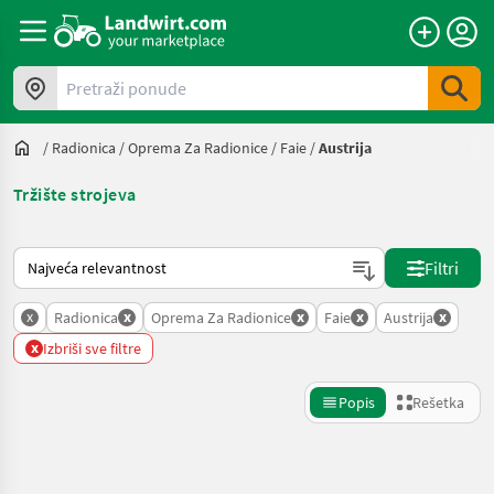
Pretraži ponude
/
Radionica
/
Oprema Za Radionice
/
Faie
/
Austrija
Tržište strojeva
Tako se sortira na Landwirt.com
Filtri
x
x
x
x
x
Radionica
Oprema Za Radionice
Faie
Austrija
x
Izbriši sve filtre
Popis
Rešetka