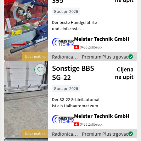
395
God. pr. 2026
Der beste Handgeführte
und einfachste
Messerschleifer den es
Meister Technik GmbH
momentan auf dem Markt
gibt!!Folgende Varianten
3436 Zollbrück
sind erhältlich:Shark-175
Radionica /
Premium Plus trgovac
Nova mašina
Für Messerlänge bis
Kersten
Sonstige BBS
1.77mShark
Cijena
SG-22
na upit
God. pr. 2026
Der SG-22 Schleifautomat
ist ein Halbautomat zum
unbemannten Schärfen der
Meister Technik GmbH
gängigen Doppel- sowie
Standartmähmesser.Die
3436 Zollbrück
optimalen
Radionica /
Premium Plus trgovac
Nova mašina
Einstellmöglichkeiten
Sonstige