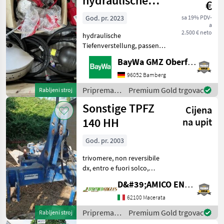
hydraulische
€
Tiefenverstellung
God. pr. 2023
sa 19% PDV-
a
2.500 € neto
hydraulische
Tiefenverstellung, passend
zu Horsch Joker 5 CT,
BayWa GMZ Oberfranken
Baujahr 2023Diese
Maschine wird auf www.ab-
96052 Bamberg
auction.com versteigert.
Priprema/
Premium Gold trgovac
Rabljeni stroj
Priprema/ obrada tla
obrada tla
Sonstige TPFZ
(plugovi, kulti
Cijena
(plugovi,
kultivatori,
140 HH
na upit
tanjurače i
dr.) /
God. pr. 2003
Horsch
trivomere, non reversibile
dx, entro e fuori solco,
ruota di profondità,
D&#39;AMICO ENGLES SRL
avanvomeri a disco, peso:
13, 60 qli, anno: 2003
62100 Macerata
Priprema/ obrada tla
Priprema/
Premium Gold trgovac
Rabljeni stroj
(plugovi, kultivatori,
obrada tla