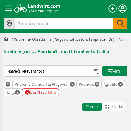
Pretraži ponude
/
Priprema/ Obrada Tla (plugovi, Kultivatori, Tanjurače I Dr.)
/
Podriva
Kupite Agrotika Podrivači - novi ili rabljeni u Italija
Tako se sortira na Landwirt.com
Filtri
x
x
x
x
Priprema Obrada Tla Plugovi Kultivatori Tanjurace I Dr
Podrivaci
Agrotika
x
x
Italija
Izbriši sve filtre
Popis
Rešetka