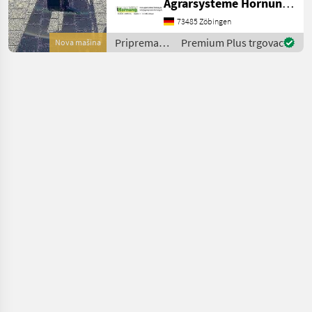
Agrarsysteme Hornung GmbH & Co. KG
3 Zinken / Strichabstand 90
cm Arbeitsbreite 270 cm /
73485 Zöbingen
Transportbreite 252 cm
Priprema/
Premium Plus trgovac
Nova mašina
Rahmenhöhe 75 cm
obrada tla
Zugbedarf
(plugovi,
kultivatori,
tanjurače i
dr.) / Evers