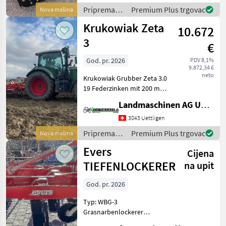
Medium 7 talajlazítóját
Priprema/
Premium Plus trgovac
Nova mašina
most 500.000 Ft k
obrada tla
Krukowiak Zeta
10.672
(plugovi,
kultivatori,
3
€
tanjurače i
dr.) /
God. pr. 2026
PDV 8,1%
9.872,34 €
Sonstige
neto
Krukowiak Grubber Zeta 3.0
19 Federzinken mit 200 mm
Gänsefussscharen, 20%
Landmaschinen AG Uettligen
Überschnitt Ausgerüstet
mit Rohrstabwalze und
3043 Uettligen
Nachstriegel, Warntafeln
Priprema/
Premium Plus trgovac
Nova mašina
und Beleuchtungsa
obrada tla
Evers
Cijena
(plugovi,
kultivatori,
TIEFENLOCKERER
na upit
tanjurače i
dr.) /
God. pr. 2026
Krukowiak
Typ: WBG-3
Grasnarbenlockerer
Arbeitstiefe max. 45 cm Mit