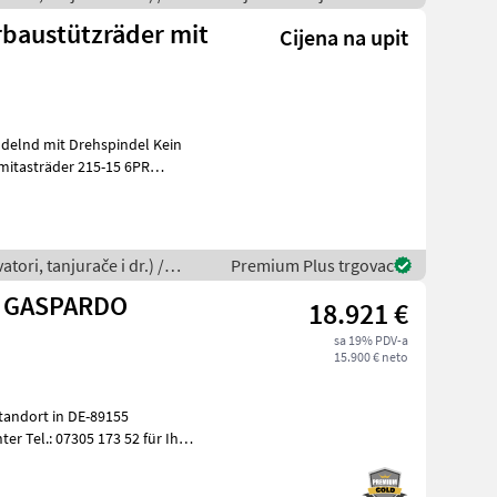
rbaustützräder mit
Cijena na upit
elnd mit Drehspindel Kein
itasträder 215-15 6PR
d grun
tori, tanjurače i dr.) /
Premium Plus trgovac
E GASPARDO
18.921 €
sa 19% PDV-a
15.900 € neto
tandort in DE-89155
er Tel.: 07305 173 52 für Ihre