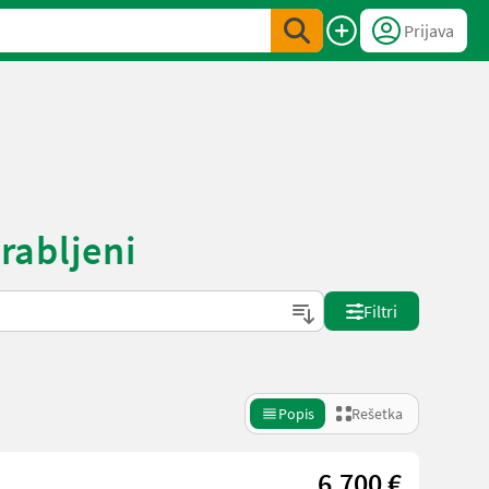
Prijava
rabljeni
Filtri
Popis
Rešetka
6.700 €