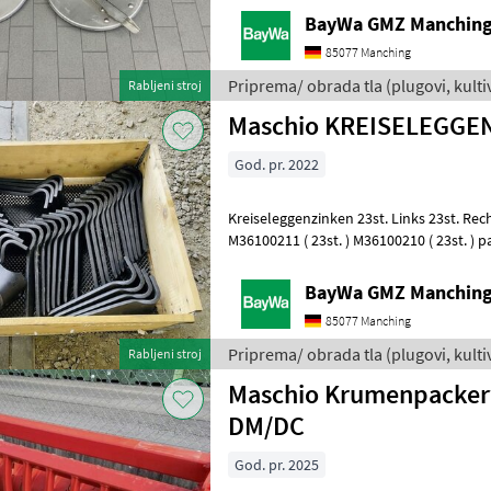
BayWa GMZ Manchin
85077 Manching
Priprema/ obrada tla (plugovi, kultiva
Rabljeni stroj
Maschio
Maschio KREISELEGGE
God. pr. 2022
Kreiseleggenzinken 23st. Links 23st. Re
M36100211 ( 23st. ) M36100210 ( 23st. ) p
auch über WhatsApp erreichbar: 0049
BayWa GMZ Manchin
85077 Manching
Priprema/ obrada tla (plugovi, kultiva
Rabljeni stroj
Maschio
Maschio Krumenpacker
DM/DC
God. pr. 2025