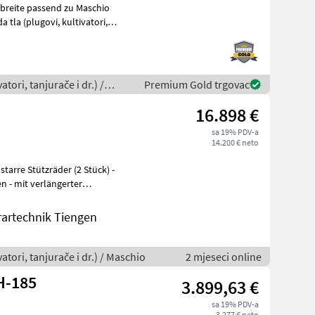
breite passend zu Maschio
tori, tanjurače i dr.) /
Premium Gold trgovac
16.898 €
sa 19% PDV-a
14.200 € neto
tarre Stützräder (2 Stück) -
 - mit verlängerter
ch
rartechnik Tiengen
atori, tanjurače i dr.) / Maschio
2 mjeseci online
H-185
3.899,63 €
sa 19% PDV-a
3.277 € neto