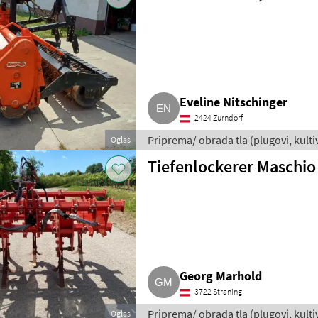
Eveline Nitschinger
2424 Zurndorf
Priprema/ obrada tla (plugovi, kultiva
Oglas
za obradu zemlje
Tiefenlockerer Maschio
Georg Marhold
3722 Straning
Priprema/ obrada tla (plugovi, kultiva
Oglas