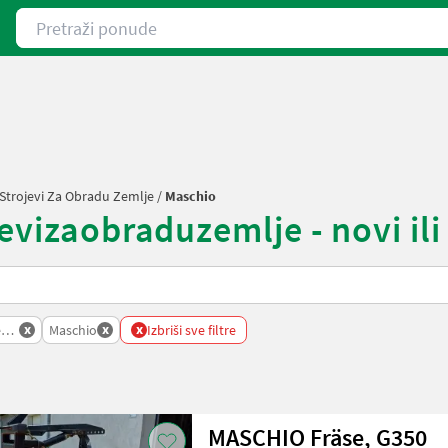
Pretraži ponude
 Strojevi Za Obradu Zemlje
/
Maschio
evizaobraduzemlje - novi ili 
x
x
x
emlje
Maschio
Izbriši sve filtre
MASCHIO Fräse, G350