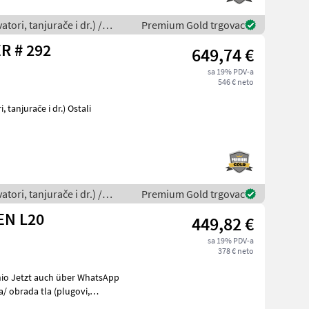
tori, tanjurače i dr.) /
Premium Gold trgovac
R # 292
649,74 €
sa 19% PDV-a
546 € neto
tori, tanjurače i dr.) /
Premium Gold trgovac
EN L20
449,82 €
sa 19% PDV-a
378 € neto