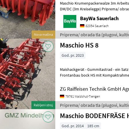
Maschio Krumenpackerwalze 3m Arbeits
DM/DC (3m Kreiselegge) Priprema/ obrada tla (plugovi, kultivatori,
tanjurače i dr.) Ostali strojevi za
BayWa Sauerlach
82054 Sauerlach
Priprema/ obrada tla (plugovi, kultiva
Nova mašina
Maschio
Maschio HS 8
God. pr. 2023
Maishackgerät - Gummitastrad - ein Satz s
Frontanbau bock HS mit Kompaktrahmen
Unterlenkeraufnahme - Paar gezackte S
ZG Raiffeisen Technik GmbH Ag
79761 Waldshut-Tiengen
Priprema/ obrada tla (plugovi, kultiv
Rabljeni stroj
Maschio BODENFRÄSE 
God. pr. 2014
185 cm