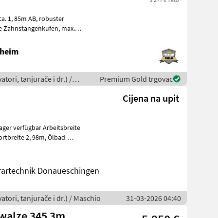
ca. 1, 85m AB, robuster
he Zahnstangenkufen, max.
neinz
lheim
tori, tanjurače i dr.) /
Premium Gold trgovac
Cijena na upit
ügbar Arbeitsbreite
rartechnik Donaueschingen
atori, tanjurače i dr.) / Maschio
31-03-2026 04:40
walze 345 3m