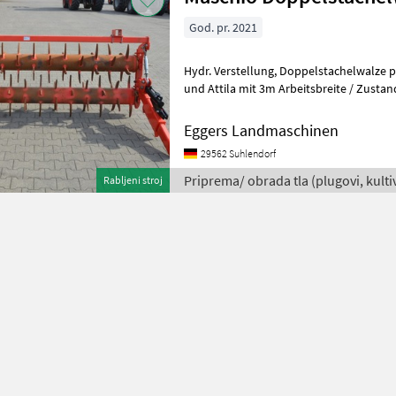
God. pr. 2021
Hydr. Verstellung, Doppelstachelwalze passend zu Maschio Artiglio
und Attila mit 3m Arbeitsbreite / Zustand: Wen
obrada tla (plugovi, kultivato
Eggers Landmaschinen
29562 Suhlendorf
Priprema/ obrada tla (plugovi, kultiv
Rabljeni stroj