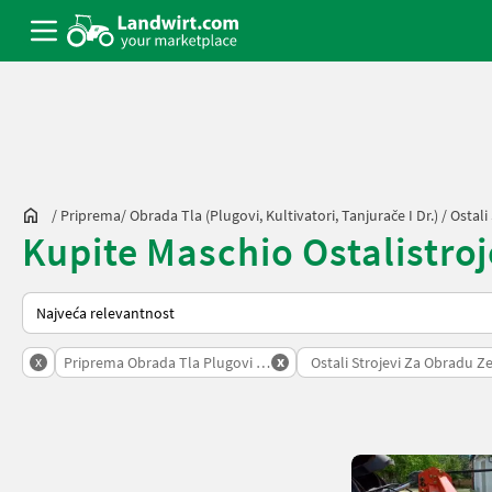
/
Priprema/ Obrada Tla (plugovi, Kultivatori, Tanjurače I Dr.)
/
Ostali
Kupite Maschio Ostalistroj
Tako se sortira na Landwirt.com
x
x
Priprema Obrada Tla Plugovi Kultivatori Tanjurace I Dr
Ostali Strojevi Za Obradu Z