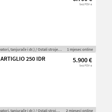
bez PDV-a
tori, tanjurače i dr.) / Ostali strojevi
1 mjesec online
 ARTIGLIO 250 IDR
5.900 €
bez PDV-a
tori, tanjurače i dr.) / Ostali strojevi
2 mjeseci online