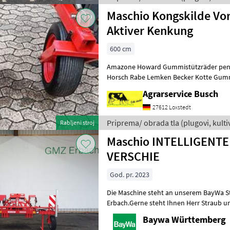
za obradu zemlje
Maschio Kongskilde Vo
Aktiver Kenkung
600 cm
Amazone Howard Gummistützräder pend
Horsch Rabe Lemken Becker Kotte Gumm
Trelleborg Für Schreib- & Setzfehler wir
Agrarservice Busch
27612 Loxstedt
Priprema/ obrada tla (plugovi, kultiva
Rabljeni stroj
Maschio
Maschio INTELLIGENT
VERSCHIE
God. pr. 2023
Die Maschine steht an unserem BayWa S
Erbach.Gerne steht Ihnen Herr Straub unt
Anfrage zur Verfügung!Maschio Intelli
Baywa Württemberg