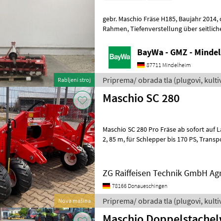
gebr. Maschio Fräse H185, Baujahr 2014, 
Rahmen, Tiefenverstellung über seitlic
Arbeitstiefe 22cm, Rückblech über feder
BayWa - GMZ - Minde
87711 Mindelheim
Priprema/ obrada tla (plugovi, kultiva
Rabljeni stroj
Maschio
Maschio SC 280
Maschio SC 280 Pro Fräse ab sofort auf Lager verf
2, 85 m, für Schlepper bis 170 PS, Transportbreite 2, 98m, Ölbad-
Wechselgetriebe für Zapfwellend
ZG Raiffeisen Technik GmbH Ag
78166 Donaueschingen
Priprema/ obrada tla (plugovi, kultiv
Nova mašina
Maschio Doppelstachel