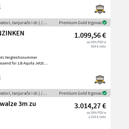
g
tori, tanjurače i dr.) /
Premium Gold trgovac
NZINKEN
1.099,56 €
sa 19% PDV-a
924 € neto
chts Vergleichsnummer
assend für z.B Aquila Jetzt
g
tori, tanjurače i dr.) /
Premium Gold trgovac
walze 3m zu
3.014,27 €
sa 19% PDV-a
2.533 € neto