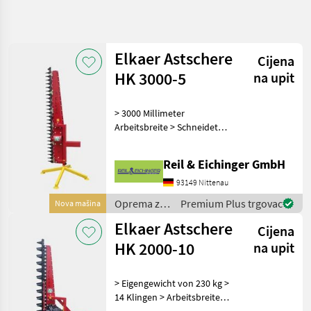
Precizirajte
pretragu
Elkaer Astschere
Cijena
Kategorija
Država
Filtri
4
1
HK 3000-5
na upit
Prikaži
TRENUTNA
> 3000 Millimeter
Poništi
14
STAZA
Arbeitsbreite > Schneidet
rezultata
Šumarstvo
Äste bis 50 Millimetern
Dicke > 35 Klingen > 150
Oprema
Reil & Eichinger GmbH
Kilogramm Eigengewicht >
Za
Uredenje
Ideal zum Schneiden hoher
93149 Nittenau
Drveca
Hecken > Keine
Oprema za
Premium Plus trgovac
Nova mašina
Pilice
uređenje
Za
Elkaer Astschere
Cijena
drveća /
Grane
Elkaer
HK 2000-10
na upit
Elkaer
ODABERITE
> Eigengewicht von 230 kg >
KATEGORIJU
14 Klingen > Arbeitsbreite
von 2 Metern > Schneidet