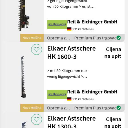
> geringes Eigengewicht
von 50 Kilogramm > es ist
nur ein geringer Ölfluss
notwendig > arbeitet sehr
Reil & Eichinger GmbH
sauber: Aststücke oder
Späne fliegen nicht herum >
93149 Nittenau
21 Klingen
Oprema za
Premium Plus trgovac
Nova mašina
uređenje
Elkaer Astschere
Cijena
drveća /
Elkaer
HK 1600-3
na upit
> mit 30 Kilogramm nur
wenig Eigengewicht >
geringer Ölfluss nötig
(l/min) > arbeitet sauber,
Reil & Eichinger GmbH
ohne umherfliegende Teile
wie Aststücke oder
93149 Nittenau
Sägespäne > kann Äste
Oprema za
Premium Plus trgovac
Nova mašina
uređenje
Elkaer Astschere
Cijena
drveća /
Elkaer
HK 1300-3
na upit