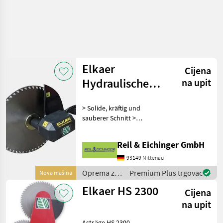
Elkaer
Cijena
Hydraulische
na upit
Astsäge HS 800
> Solide, kräftig und
HKL
sauberer Schnitt >
schneidet Äste bis 25 cm
Durchmesser > 60 kg
Reil & Eichinger GmbH
Gewicht > 800 mm
Arbeitsbreite > ideal, um
93149 Nittenau
Sträucher und Hecken von
Oprema za
Premium Plus trgovac
Nova mašina
oben ab
uređenje
Elkaer HS 2300
Cijena
drveća /
Elkaer
na upit
Astsäge HS 2300