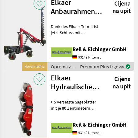
Elkaer
Cijena
drveća /
Elkaer
Anbaurahmen
na upit
und Auslegearm
Dank des Elkaer Termit ist
für verschiedene
jetzt Schluss mit
Anba
ungesunden
Arbeitshaltungen. Der
Reil & Eichinger GmbH
Termit 1300 ist ein
Anbaurahmen mit
93149 Nittenau
hydraulischem Auslegearm,
Oprema za
Premium Plus trgovac
Nova mašina
an dem neben einer Astsch
uređenje
Elkaer
Cijena
drveća /
Elkaer
Hydraulische
na upit
Astsäge HS 3800
> 5 versetzte Sägeblätter
mit je 80 Zentimetern
Durchmesser > zum Anbau
an Schlepper > kann Äste
Reil & Eichinger GmbH
von bis zu 25 Zentimetern
Dicke sägen > Arbeitsbreite
93149 Nittenau