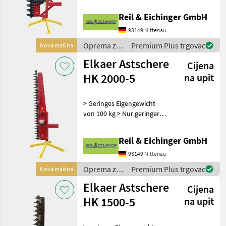
Elkaer
Äste bis 100 Millimetern
Reil & Eichinger GmbH
Dicke > Öldurchfluss von 50
Greentec
Litern pro Minute ASTSCHE
93149 Nittenau
Oprema za
Premium Plus trgovac
Nova mašina
Fehrenbach
uređenje
Elkaer Astschere
Cijena
drveća /
Relt
Elkaer
HK 2000-5
na upit
MARKETPLACE
> Geringes Eigengewicht
von 100 kg > Nur geringer
Ponude
Mali
Marketplace
Ölfluss notwendig >
trgovaca
oglasi
Saubere Arbeit ohne
Reil & Eichinger GmbH
umherfliegende Teile wie
Aststücke oder Sägespäne >
93149 Nittenau
Arbeitsbreite von 2
Oprema za
Premium Plus trgovac
Nova mašina
uređenje
Elkaer Astschere
Cijena
drveća /
Elkaer
HK 1500-5
na upit