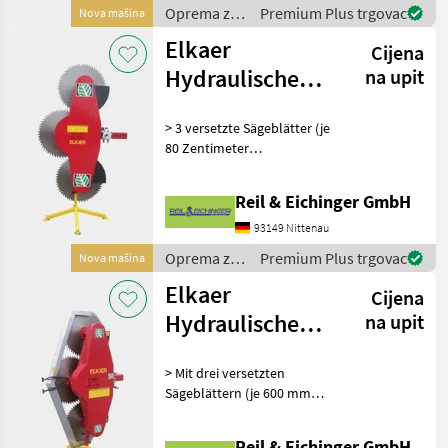
3, 80 Mete
Oprema za
Premium Plus trgovac
Nova mašina
uređenje
Elkaer
Cijena
drveća /
Elkaer
Hydraulische
na upit
Astsäge HS 2300
> 3 versetzte Sägeblätter (je
80 Zentimeter
Durchmesser) > zum Anbau
an Schlepper ab 80 PS >
Reil & Eichinger GmbH
Sägt Äste bis zu 25
Zentimeter dicke Äste >
93149 Nittenau
Arbeitsbreite von 2, 30
Oprema za
Premium Plus trgovac
Nova mašina
uređenje
Elkaer
Cijena
drveća /
Elkaer
Hydraulische
na upit
Astsäge HS 1750
> Mit drei versetzten
Sägeblättern (je 600 mm
Durchmesser) > Geeignet
für Schlepper bis 70 PS >
Reil & Eichinger GmbH