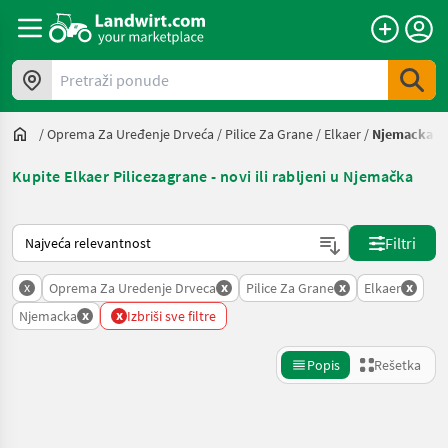
Pretraži ponude
/
Oprema Za Uređenje Drveća
/
Pilice Za Grane
/
Elkaer
/
Njemacka
Kupite Elkaer Pilicezagrane - novi ili rabljeni u Njemačka
Tako se sortira na Landwirt.com
Filtri
x
x
x
x
Oprema Za Uredenje Drveca
Pilice Za Grane
Elkaer
x
x
Njemacka
Izbriši sve filtre
Popis
Rešetka