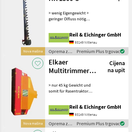
> wenig Eigengewicht >
geringer Ölfluss nötig
(l/min) > keine
umherfliegenden Teile
Reil & Eichinger GmbH
(Aststücke, Sägespäne) >
Arbeitsbreite von 1, 30
93149 Nittenau
Meter > für Äste bis 30 Milli
Oprema za
Premium Plus trgovac
Nova mašina
uređenje
Elkaer
Cijena
drveća /
Elkaer
Multitrimmer
na upit
MP 1300
> nur 45 kg Gewicht und
somit für Rasentraktor
geeignet > Arbeitsbreite
von 1, 30 Zentimetern > 3
Reil & Eichinger GmbH
Mulchmesser von jeweils 45
Zentimetern > schneidet &
93149 Nittenau
zerkleinert
Oprema za
Premium Plus trgovac
Nova mašina
uređenje