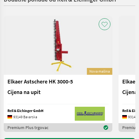
Nova mašina
Elkaer Astschere HK 3000-5
Elkaer
Cijena na upit
Cijena 
Reil & Eichinger GmbH
Reil & Ei
93149 Bavarska
93149 
Premium Plus trgovac
Premium 