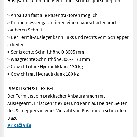
Husqvarna Rider und Klein- oder Schmalspurschlepper.
> Anbau an fast alle Rasentraktoren möglich
> Doppelmesser garantieren einen haarscharfen und
sauberen Schnitt
> Der Termit-Ausleger kann links und rechts vom Schlepper
arbeiten
> Senkrechte Schnitthöhe 0-3605 mm
> Waagrechte Schnitthöhe 300-2173 mm
> Gewicht ohne Hydrauliktank 130 kg
> Gewicht mit Hydrauliktank 180 kg
PRAKTISCH & FLEXIBEL
Der Termit ist ein praktischer Anbaurahmen mit
Auslegearm. Er ist sehr flexibel und kann auf beiden Seiten
des Schleppers in einer Vielzahl von Positionen schneiden.
Dazu
Dank des Elkaer Termit ist jetzt Schluss mit ungesunden Arbei
Prikaži više