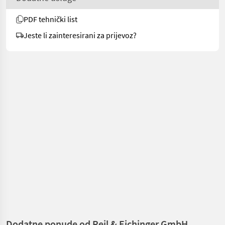
PDF tehnički list
Jeste li zainteresirani za prijevoz?
Dodatne ponude od Reil & Eichinger GmbH