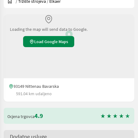
/
Tržište strojeva
/
Elkaer
Loading the map will send data to Google.
Load Google Maps
93149 Nittenau Bavarska
591.04 km udaljeno
4.9
Ocjena trgovca
Dodatne usluge