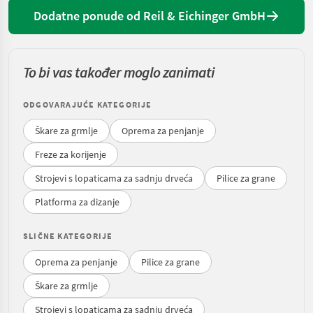
Dodatne ponude od Reil & Eichinger GmbH
To bi vas također moglo zanimati
ODGOVARAJUĆE KATEGORIJE
Škare za grmlje
Oprema za penjanje
Freze za korijenje
Strojevi s lopaticama za sadnju drveća
Pilice za grane
Platforma za dizanje
SLIČNE KATEGORIJE
Oprema za penjanje
Pilice za grane
Škare za grmlje
Strojevi s lopaticama za sadnju drveća