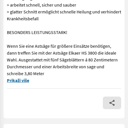
> arbeitet schnell, sicher und sauber
> glatter Schnitt ermöglicht schnelle Heilung und verhindert
Krankheitsbefall
BESONDERS LEISTUNGSSTARK!
Wenn Sie eine Astsäge für größere Einsätze benötigen,
dann treffen Sie mit der Astsäge Elkaer HS 3800 die ideale
Wahl. Ausgestattet mit fünf Sägeblättern á 80 Zentimetern
Durchmesser und einer Arbeitsbreite von sage und
schreibe 3,80 Meter
> 5 versetzte Sägeblätter mit je 80 Zentimetern Durchmesser >
Prikaži više