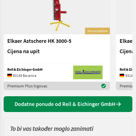
Nova mašina
Elkaer Astschere HK 3000-5
Elkaer
Cijena na upit
Cijena 
Reil & Eichinger GmbH
Reil & Ei
93149 Bavarska
93149 
Premium Plus trgovac
Premium 
Dodatne ponude od Reil & Eichinger GmbH
To bi vas također moglo zanimati