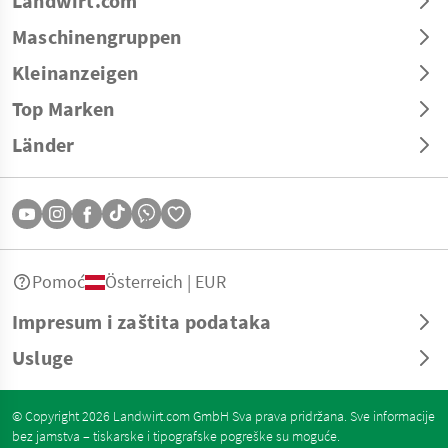
Landwirt.com
Maschinengruppen
Kleinanzeigen
Top Marken
Länder
Pomoć
Österreich | EUR
Impresum i zaštita podataka
Usluge
© Copyright 2026 Landwirt.com GmbH Sva prava pridržana. Sve informacije
bez jamstva – tiskarske i tipografske pogreške su moguće.