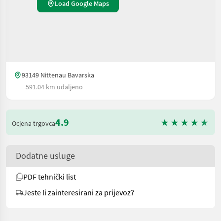
Load Google Maps
93149 Nittenau Bavarska
591.04 km udaljeno
4.9
Ocjena trgovca
Dodatne usluge
PDF tehnički list
Jeste li zainteresirani za prijevoz?