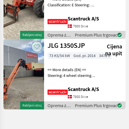
Classification: E Steering: 4
wheel steering Attached
equipment, forks: Gafler
Scantruck A/S
Wheel front brand: Dunlop
7800 Skive
Wheel front type: Tractor
patern
Oprema za
Premium Plus trgovac
Rabljeni stroj
uređenje
JLG 1350SJP
Cijena
drveća /
Manitou
na upit
73 KS/54 kW
God. pr. 2014
3478 h
== More details (EN) ==
Steering: 4 wheel steering
Rotation chassis (degrees):
360 Tilt jib (degrees): 180
Scantruck A/S
Platform height: 41150 mm
7800 Skive
Outlay: 24380 mm 230V to
the
Oprema za
Premium Plus trgovac
Rabljeni stroj
uređenje
drveća /
JLG