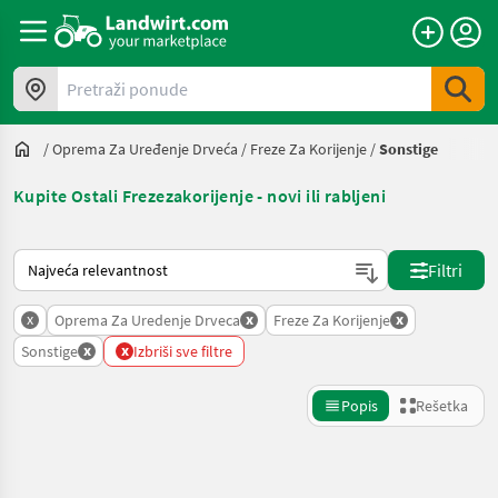
Pretraži ponude
/
Oprema Za Uređenje Drveća
/
Freze Za Korijenje
/
Sonstige
Kupite Ostali Frezezakorijenje - novi ili rabljeni
Tako se sortira na Landwirt.com
Filtri
x
x
x
Oprema Za Uredenje Drveca
Freze Za Korijenje
x
x
Sonstige
Izbriši sve filtre
Popis
Rešetka