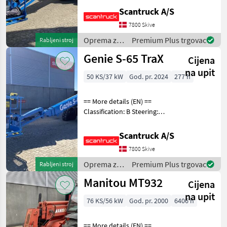
(degrees): 360 Rotation
Scantruck A/S
basket (degrees): 160 Tilt jib
7800 Skive
(degrees): 133 Gradeability
Oprema za
Premium Plus trgovac
Rabljeni stroj
uređenje
Genie S-65 TraX
Cijena
drveća /
Genie
na upit
50 KS/37 kW
God. pr. 2024
277 h
== More details (EN) ==
Classification: B Steering:
Skidsteer Rotation chassis
(degrees): 360 Rotation
Scantruck A/S
basket (degrees): 160 Tilt jib
7800 Skive
(degrees): 133 Gradeability
Oprema za
Premium Plus trgovac
Rabljeni stroj
uređenje
Manitou MT932
Cijena
drveća /
Genie
na upit
76 KS/56 kW
God. pr. 2000
6406 h
== More details (EN) ==