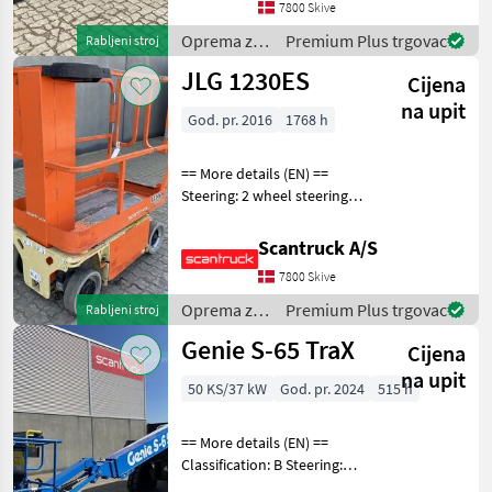
suspension / ride control,
7800 Skive
CRC Attached equipment,
Oprema za
Premium Plus trgovac
Rabljeni stroj
forks: Pallet for
uređenje
JLG 1230ES
Cijena
drveća /
Manitou
na upit
God. pr. 2016
1768 h
== More details (EN) ==
Steering: 2 wheel steering
Wheel front type:
Afsmitningsfrie hjul, str. 100
Scantruck A/S
x 323 Wheel rear type:
7800 Skive
Afsmitningsfrie hjul, str. 100
x 323 Ba
Oprema za
Premium Plus trgovac
Rabljeni stroj
uređenje
Genie S-65 TraX
Cijena
drveća /
JLG
na upit
50 KS/37 kW
God. pr. 2024
515 h
== More details (EN) ==
Classification: B Steering:
Skidsteer Rotation chassis