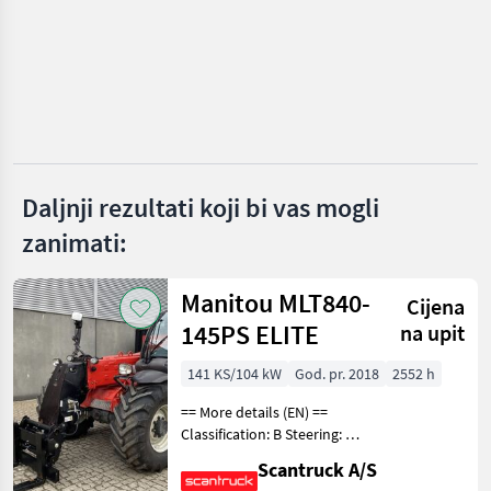
MARKETPLACE
Ponude
Mali
Marketplace
trgovaca
oglasi
Daljnji rezultati koji bi vas mogli
zanimati:
Manitou MLT840-
Cijena
145PS ELITE
na upit
141 KS/104 kW
God. pr. 2018
2552 h
== More details (EN) ==
Classification: B Steering: 4
wheel steering Boom /
Scantruck A/S
loading arm: Boom