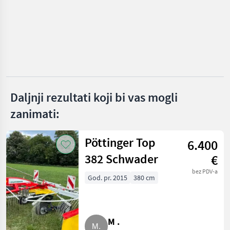
Vicon
Krone
Pöttinger
Kuhn
Daljnji rezultati koji bi vas mogli
John Deere
zanimati:
Claas
Pöttinger Top
6.400
Prikaži
382 Schwader
sve
€
(18)
bez PDV-a
God. pr. 2015
380 cm
MARKETPLACE
Ponude
Mali
Marketplace
trgovaca
oglasi
M .