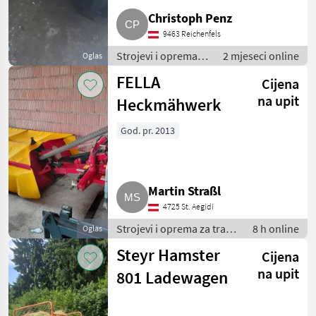
Christoph Penz
9463 Reichenfels
Strojevi i oprema
2 mjeseci online
Oglas
za travu i baliranje /
FELLA
Cijena
Rotacijske (roto
kosilice)
na upit
Heckmähwerk
God. pr. 2013
Martin Straßl
4725 St. Aegidi
Strojevi i oprema za travu
8 h online
Oglas
i baliranje / Rotacijske
Steyr Hamster
Cijena
(roto kosilice)
na upit
801 Ladewagen