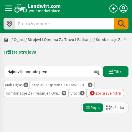
Pretraži ponude
/
Oglasi
/
Strojevi I Oprema Za Travu I Baliranje
/
Kombinacije Za Preša
Tržište strojeva
Tako se sortira na Landwirt.com
Filtri
x
x
Mali Oglasi
Strojevi I Oprema Za Travu I Baliranje
x
x
x
Kombinacije Za Presanje I Ovijanje Bala
Vicon
Izbriši sve filtre
Popis
Rešetka