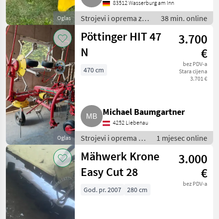
83512 Wasserburg am Inn
Strojevi i oprema za
38 min. online
Oglas
travu i baliranje /
Pöttinger HIT 47
3.700
Sakupljači sijena
(balerine)
N
€
bez PDV-a
470 cm
Stara cijena
3.701 €
Michael Baumgartner
4252 Liebenau
Strojevi i oprema za
1 mjesec online
Oglas
travu i baliranje /
Mähwerk Krone
3.000
Rotacioni prevrtači
(rasturači) sijena
Easy Cut 28
€
bez PDV-a
God. pr. 2007
280 cm