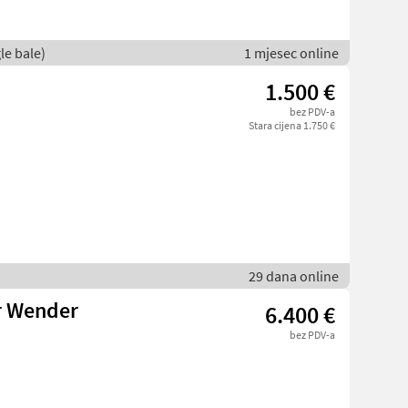
le bale)
1 mjesec online
1.500 €
bez PDV-a
Stara cijena 1.750 €
29 dana online
r Wender
6.400 €
bez PDV-a