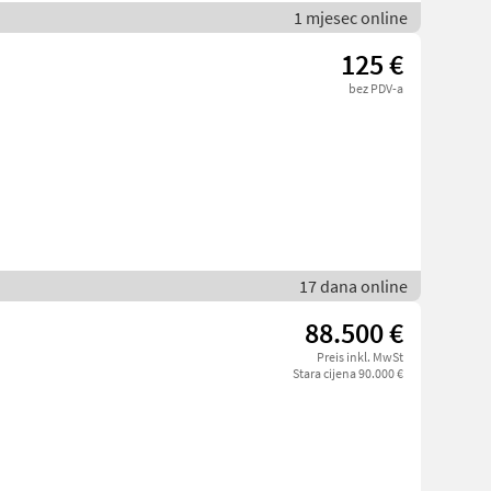
1 mjesec online
125 €
bez PDV-a
17 dana online
88.500 €
Preis inkl. MwSt
Stara cijena 90.000 €