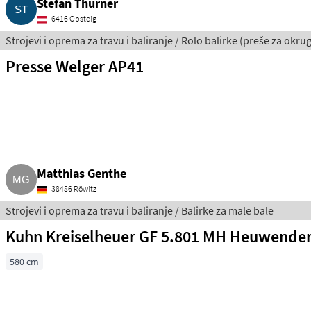
Stefan Thurner
6416 Obsteig
Strojevi i oprema za travu i baliranje / Rolo balirke (preše za okrug
Presse Welger AP41
Matthias Genthe
38486 Röwitz
Strojevi i oprema za travu i baliranje / Balirke za male bale
Kuhn Kreiselheuer GF 5.801 MH Heuwende
580 cm