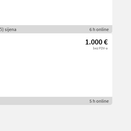
i) sijena
6 h online
1.000 €
bez PDV-a
5 h online