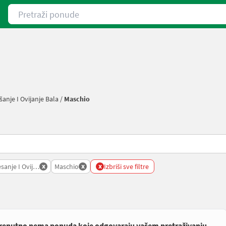
Pretraži ponude
anje I Ovijanje Bala
/
Maschio
x
x
x
sanje I Ovijanje Bala
Maschio
Izbriši sve filtre
renutno nema ponuda koje odgovaraju vašem pretraživanju.