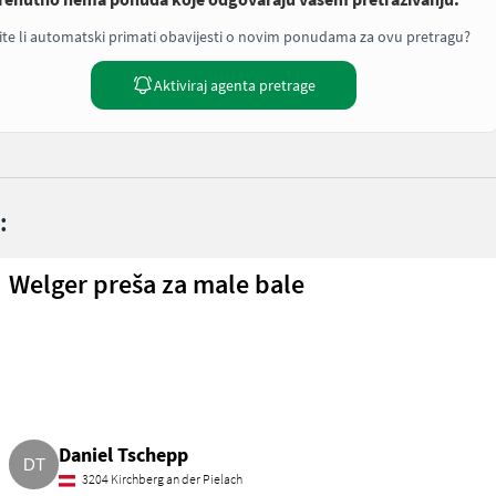
ite li automatski primati obavijesti o novim ponudama za ovu pretragu?
Aktiviraj agenta pretrage
:
Welger preša za male bale
Daniel Tschepp
3204 Kirchberg an der Pielach