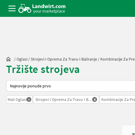
/
Oglasi
/
Strojevi I Oprema Za Travu I Baliranje
/
Kombinacije Za Preš
Tržište strojeva
Tako se sortira na Landwirt.com
x
x
Mali Oglasi
Strojevi I Oprema Za Travu I Baliranje
Kombinacije Za Pre
T