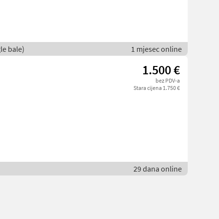
le bale)
1 mjesec online
1.500 €
bez PDV-a
Stara cijena 1.750 €
29 dana online