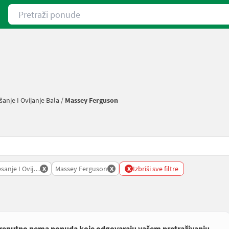
Pretraži ponude
anje I Ovijanje Bala
/
Massey Ferguson
x
x
x
sanje I Ovijanje Bala
Massey Ferguson
Izbriši sve filtre
renutno nema ponuda koje odgovaraju vašem pretraživanju.