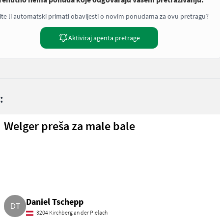
ite li automatski primati obavijesti o novim ponudama za ovu pretragu?
Aktiviraj agenta pretrage
:
Welger preša za male bale
Daniel Tschepp
3204 Kirchberg an der Pielach