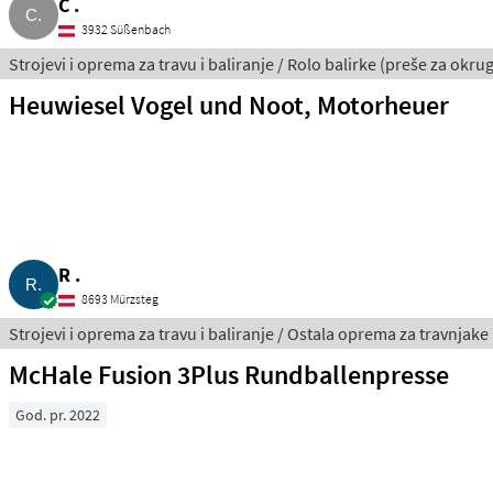
C .
3932 Süßenbach
Strojevi i oprema za travu i baliranje / Rolo balirke (preše za okrug
Heuwiesel Vogel und Noot, Motorheuer
R .
8693 Mürzsteg
Strojevi i oprema za travu i baliranje / Ostala oprema za travnjake
McHale Fusion 3Plus Rundballenpresse
God. pr. 2022