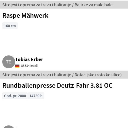
Strojevi i oprema za travu i baliranje / Balirke za male bale
Raspe Mähwerk
160 cm
Tobias Erber
83334 Inzell
Strojevi i oprema za travu i baliranje / Rotacijske (roto kosilice)
Rundballenpresse Deutz-Fahr 3.81 OC
God. pr. 2000
14739 h