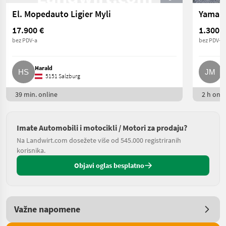
El. Mopedauto Ligier Myli
Yamah
17.900 €
1.300 €
bez PDV-a
bez PDV-a
Harald
J
5151 Salzburg
39 min. online
2 h onli
Imate Automobili i motocikli / Motori za prodaju?
Na Landwirt.com dosežete više od 545.000 registriranih
korisnika.
Objavi oglas besplatno
Važne napomene