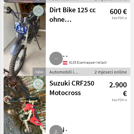
motocikli / Motori
Dirt Bike 125 cc
600 €
ohne
bez PDV-a
Straßenzulassung
- -
9135 Eisenkappel-Vellach
Automobili i
2 mjeseci online
Oglas
motocikli / Motori
Suzuki CRF250
2.900
Motocross
€
bez PDV-a
j .