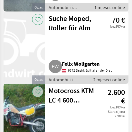
Automobili i
1 mjesec online
Oglas
motocikli / Motori
Suche Moped,
70 €
Roller für Alm
bez PDV-a
Felix Wollgarten
9872 Bezirk Spittal an der Drau
Automobili i
2 mjeseci online
Oglas
motocikli / Motori
Motocross KTM
2.600
LC 4 600
€
Oldtimer
bez PDV-a
Stara cijena
2.900 €