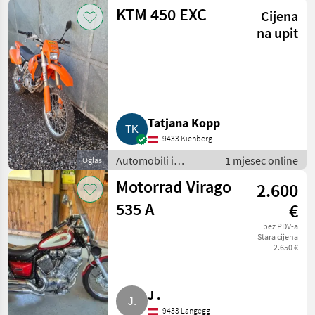
motocikli / Motori
KTM 450 EXC
Cijena
na upit
Tatjana Kopp
9433 Kienberg
Automobili i
1 mjesec online
Oglas
motocikli / Motori
Motorrad Virago
2.600
535 A
€
bez PDV-a
Stara cijena
2.650 €
J .
9433 Langegg