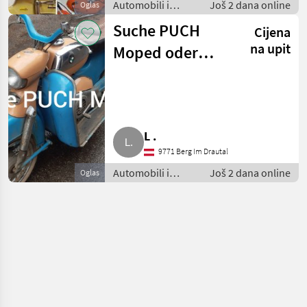
Automobili i
Još 2 dana online
Oglas
motocikli / Motori
Suche PUCH
Cijena
na upit
Moped oder
Motorrad und
Teile DS 50 L V 60
MCMS VS
L .
9771 Berg Im Drautal
Automobili i
Još 2 dana online
Oglas
motocikli / Motori