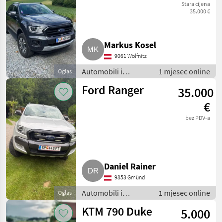
Stara cijena
35.000 €
Markus Kosel
9061 Wölfnitz
Automobili i
1 mjesec online
Oglas
motocikli / Motori
Ford Ranger
35.000
€
bez PDV-a
Daniel Rainer
9853 Gmünd
Automobili i
1 mjesec online
Oglas
motocikli / Motori
KTM 790 Duke
5.000