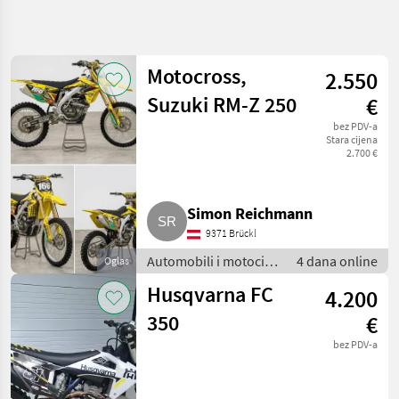
Precizirajte
pretragu
Motocross,
2.550
Kategorija
Država
Filtri
4
2
Suzuki RM-Z 250
€
Prikaži
bez PDV-a
TRENUTNA
Stara cijena
Poništi
38
STAZA
2.700 €
rezultata
Auto,
kamion,
moped
Simon Reichmann
Automobili I
9371 Brückl
Motocikli
Automobili i motocikli
4 dana online
Oglas
Motori
/ Motori
Husqvarna FC
4.200
ODABERITE
350
KATEGORIJU
€
bez PDV-a
Sonstige
23
Puch
5