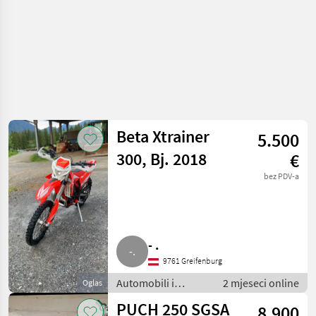
Beta Xtrainer
5.500
300, Bj. 2018
€
bez PDV-a
- .
9761 Greifenburg
Automobili i
2 mjeseci online
Oglas
motocikli / Motori
PUCH 250 SGSA
8.900