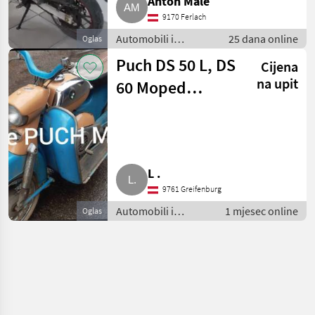
Anton Male
9170 Ferlach
Automobili i
25 dana online
Oglas
motocikli / Motori
Puch DS 50 L, DS
Cijena
na upit
60 Moped
Motorrad
L .
9761 Greifenburg
Automobili i
1 mjesec online
Oglas
motocikli / Motori