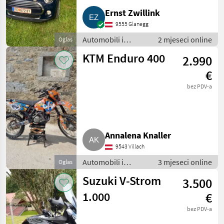
Ernst Zwillink
9555 Glanegg
Automobili i
2 mjeseci online
Oglas
motocikli / Motori
KTM Enduro 400
2.990
€
bez PDV-a
Annalena Knaller
9543 Villach
Automobili i
3 mjeseci online
Oglas
motocikli / Motori
Suzuki V-Strom
3.500
1.000
€
bez PDV-a