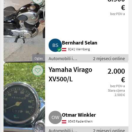
€
bez PDV-a
Bernhard Selan
9241 Wernberg
Automobili i
2 mjeseci online
Oglas
motocikli / Motori
Yamaha Virago
2.000
XV500/L
€
bez PDV-a
Stara cijena
2.500 €
Otmar Winkler
9545 Radenthein
Automobili i
2 mjeseci online
Oglas