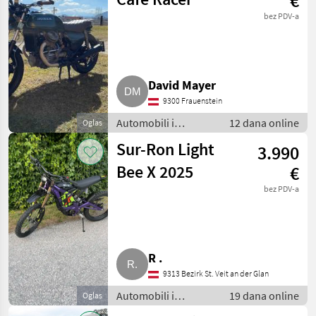
€
bez PDV-a
David Mayer
9300 Frauenstein
Automobili i
12 dana online
Oglas
motocikli / Motori
Sur-Ron Light
3.990
Bee X 2025
€
bez PDV-a
R .
9313 Bezirk St. Veit an der Glan
Automobili i
19 dana online
Oglas
motocikli / Motori