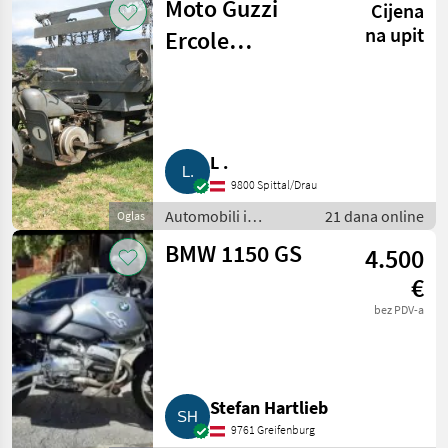
Moto Guzzi
Cijena
na upit
Ercole
Motocarro
L .
9800 Spittal/Drau
Automobili i
21 dana online
Oglas
motocikli / Motori
BMW 1150 GS
4.500
€
bez PDV-a
Stefan Hartlieb
9761 Greifenburg