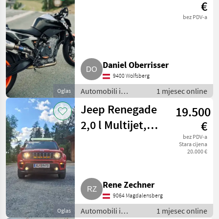
€
bez PDV-a
Daniel Oberrisser
9400 Wolfsberg
Automobili i
1 mjesec online
Oglas
motocikli / Motori
Jeep Renegade
19.500
2,0 l Multijet,
€
Longitude
bez PDV-a
Stara cijena
20.000 €
Rene Zechner
9064 Magdalensberg
Automobili i
1 mjesec online
Oglas