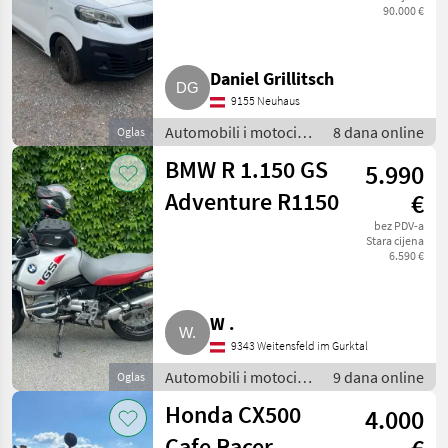
90.000 €
Daniel Grillitsch
9155 Neuhaus
Automobili i motocikli
8 dana online
Oglas
/ Motori
BMW R 1.150 GS
5.990
Adventure R1150
€
bez PDV-a
Stara cijena
6.590 €
W .
9343 Weitensfeld im Gurktal
Automobili i motocikli
9 dana online
Oglas
/ Motori
Honda CX500
4.000
Cafe Racer