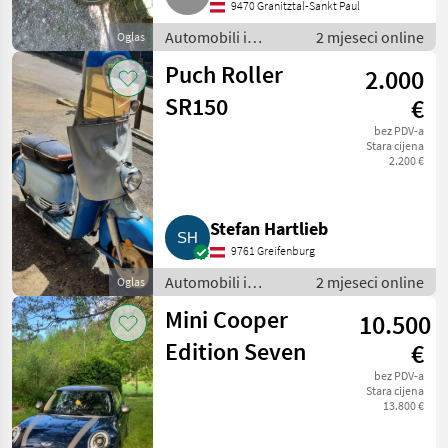
9470 Granitztal-Sankt Paul
Automobili i
2 mjeseci online
Oglas
motocikli / Motori
Puch Roller
2.000
SR150
€
bez PDV-a
Stara cijena
2.200 €
Stefan Hartlieb
9761 Greifenburg
Automobili i
2 mjeseci online
Oglas
motocikli / Motori
Mini Cooper
10.500
Edition Seven
€
bez PDV-a
Stara cijena
13.800 €