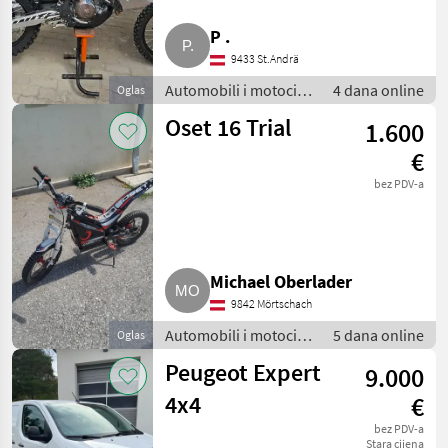
P .
KTM / Husaberg
4
9433 St.Andrä
Suzuki
3
Automobili i motocikli
4 dana online
Oglas
/ Motori
Oset 16 Trial
1.600
BMW
1
€
TGB
1
bez PDV-a
Prikaži
sve (7)
MARKETPLACE
Michael Oberlader
Ponude
Mali
9842 Mörtschach
Marketplace
trgovaca
oglasi
Automobili i motocikli
5 dana online
Oglas
/ Motori
Peugeot Expert
9.000
4x4
€
bez PDV-a
Stara cijena