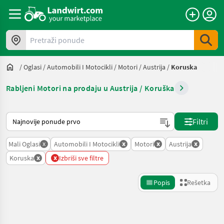
Pretraži ponude
/
Oglasi
/
Automobili I Motocikli
/
Motori
/
Austrija
/
Koruska
Rabljeni Motori na prodaju u Austrija / Koruška
Tako se sortira na Landwirt.com
Filtri
x
x
x
x
Mali Oglasi
Automobili I Motocikli
Motori
Austrija
x
x
Koruska
Izbriši sve filtre
Popis
Rešetka