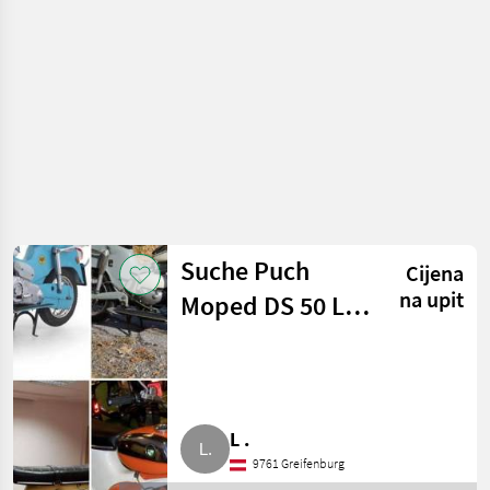
Suche Puch
Cijena
na upit
Moped DS 50 L,
DS 60 R, Monza
6SL Teile
L .
9761 Greifenburg