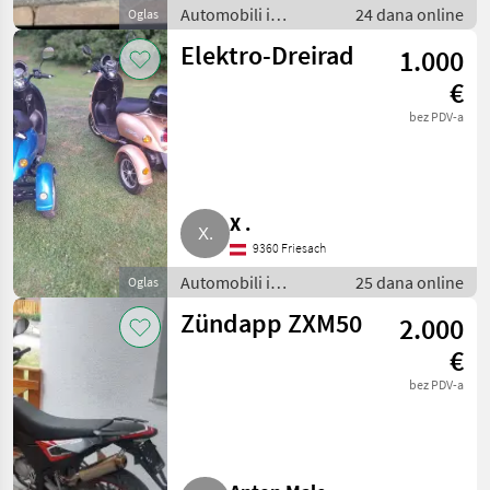
Automobili i
24 dana online
Oglas
motocikli / Motori
Elektro-Dreirad
1.000
€
bez PDV-a
X .
9360 Friesach
Automobili i
25 dana online
Oglas
motocikli / Motori
Zündapp ZXM50
2.000
€
bez PDV-a