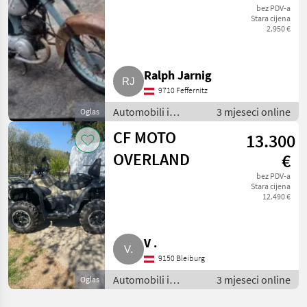
bez PDV-a
Stara cijena
2.950 €
Ralph Jarnig
9710 Feffernitz
Automobili i
3 mjeseci online
Oglas
motocikli / Motori
CF MOTO
13.300
OVERLAND
€
bez PDV-a
Stara cijena
12.490 €
V .
9150 Bleiburg
Automobili i
3 mjeseci online
Oglas
motocikli / Motori