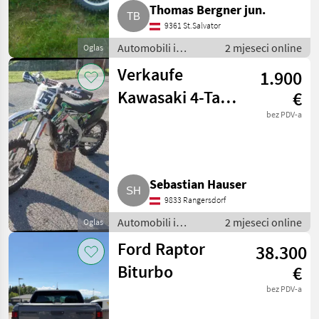
Thomas Bergner jun.
9361 St.Salvator
Automobili i
2 mjeseci online
Oglas
motocikli / Motori
Verkaufe
1.900
Kawasaki 4-Takt
€
250 ccm
bez PDV-a
Sebastian Hauser
9833 Rangersdorf
Automobili i
2 mjeseci online
Oglas
motocikli / Motori
Ford Raptor
38.300
Biturbo
€
bez PDV-a