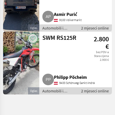
Asmir Purić
9100 Völkermarkt
Automobili i
2 mjeseci online
Oglas
motocikli / Motori
SWM RS125R
2.800
€
bez PDV-a
Stara cijena
2.900 €
Philipp Pöcheim
9433 Schönweg-Sankt Andrä
Automobili i
2 mjeseci online
Oglas
motocikli / Motori