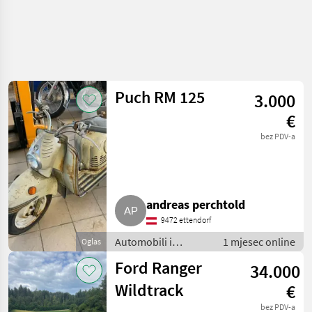
Puch RM 125
3.000
€
bez PDV-a
andreas perchtold
9472 ettendorf
Automobili i
1 mjesec online
Oglas
motocikli / Motori
Ford Ranger
34.000
Wildtrack
€
bez PDV-a