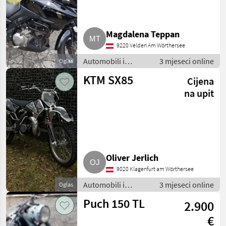
Magdalena Teppan
9220 Velden Am Wörthersee
Automobili i
3 mjeseci online
Oglas
motocikli / Motori
KTM SX85
Cijena
na upit
Oliver Jerlich
9020 Klagenfurt am Wörthersee
Automobili i
3 mjeseci online
Oglas
motocikli / Motori
Puch 150 TL
2.900
€