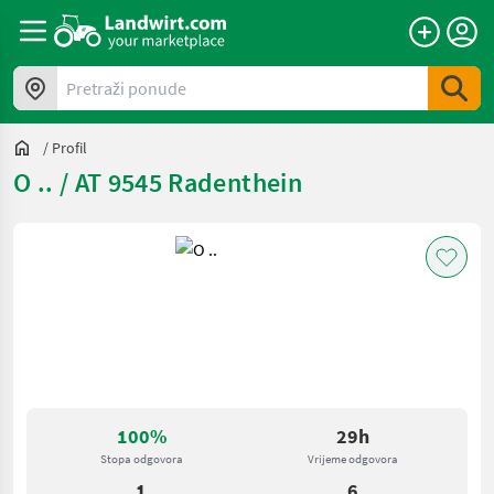
Pretraži ponude
/
Profil
O .. / AT 9545 Radenthein
100%
29h
Stopa odgovora
Vrijeme odgovora
1
6