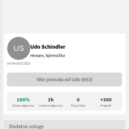
Udo Schindler
Hessen, Njemačka
online od 5/2023
Više ponuda od
Udo
(653)
100%
2h
0
+300
Stopa odgovora
Vrijeme odgovora
Popis želja
Pregledi
Dodatne usluge