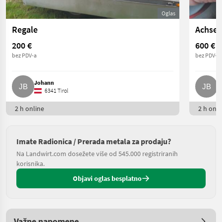
Oglas
Regale
Achse
200 €
600 €
bez PDV-a
bez PDV-a
Johann
J
6341 Tirol
2 h online
2 h onli
Imate Radionica / Prerada metala za prodaju?
Na Landwirt.com dosežete više od 545.000 registriranih
korisnika.
Objavi oglas besplatno
Važne napomene