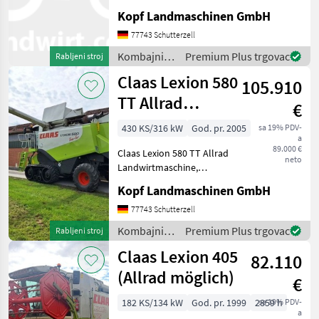
Mercedes Motor, 2.998
Kopf Landmaschinen GmbH
Trommelstunden (Int.Nr.
17804) AutoContour
77743 Schutterzell
Schneidwerksregelung,
Kombajni /
Premium Plus trgovac
Rabljeni stroj
Beleuchtung für klappbare
Claas
Claas Lexion 580
Vorsatzgerät
105.910
TT Allrad
€
Landwirtmaschine
430 KS/316 kW
God. pr. 2005
sa 19% PDV-
a
Merc
89.000 €
Claas Lexion 580 TT Allrad
neto
Landwirtmaschine,
Mercedes Motor, 2998
Kopf Landmaschinen GmbH
Trommelstunden (Int. Nr.
17804) AutoContour
77743 Schutterzell
Schneidwerksregelung,
Kombajni /
Premium Plus trgovac
Rabljeni stroj
Beleuchtung für klappbare
Claas
Claas Lexion 405
Vorsa
82.110
(Allrad möglich)
€
182 KS/134 kW
God. pr. 1999
2859 h
sa 19% PDV-
a