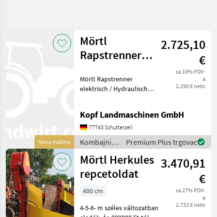
Precizirajte
pretragu
Mörtl
2.725,10
Kategorija
Država
Filtri
4
Rapstrenner
€
elektrisch /
sa 19% PDV-
Prikaži 2
TRENUTNA
Mörtl Rapstrenner
Poništi
a
hydraulisch
STAZA
rezultata
2.290 € neto
elektrisch / Hydraulisch
Poljoprivredna
NEU mit Halter 12V 400
tehnika
Watt 25 Ampere
Kopf Landmaschinen GmbH
Schnitthöhe 1, 35 Option:
Kombajni
Elektrokabelsatz mit
77743 Schutterzell
Adapteri Za
Schalter 145, 00 EUR zzgl.
Kombajne
Kombajni /
Premium Plus trgovac
Nova mašina
MwSt. fü
Mörtl
Moertl
Mörtl Herkules
3.470,91
repcetoldat
ODABERITE
€
KATEGORIJU
400 cm
sa 27% PDV-
a
Mörtl
2.733 € neto
4-5-6- m széles változatban