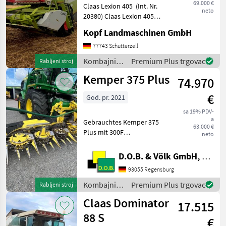
69.000 €
Claas Lexion 405 (Int. Nr.
neto
20380) Claas Lexion 405
Baujahr 1999 Perkins Motor
Kopf Landmaschinen GmbH
1006-60TW 125kW / 170 PS
(ECE) 134 kW / 182 PS
77743 Schutterzell
brutto 3.062 ha 2.859
Kombajni /
Premium Plus trgovac
Rabljeni stroj
Betriebsstunden
Claas
Kemper 375 Plus
74.970
€
God. pr. 2021
sa 19% PDV-
a
Gebrauchtes Kemper 375
63.000 €
Plus mit 300F
neto
Zusatzfahrwerk Baujahr
07.2021 * AHC -
D.O.B. & Völk GmbH, Filiale Regensburg
Automatische
93055 Regensburg
Höhenführung *
Zünslerbügel * Komfort
Kombajni /
Premium Plus trgovac
Rabljeni stroj
Zusatzfahrwerk 300F Das
Kemper
Claas Dominator
Maisgebiss
17.515
88 S
€