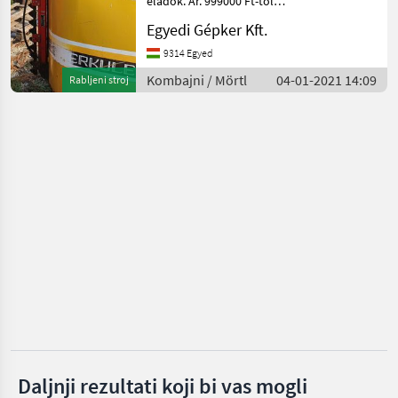
eladók. Ár. 999000 Ft-tól
Claas
Kombajni Adapteri za
Egyedi Gépker Kft.
kombajne
Kemper
9314 Egyed
Kombajni / Mörtl
04-01-2021 14:09
Rabljeni stroj
Krone
Geringhoff
New Holland
Prikaži
sve
(30)
MARKETPLACE
Ponude
Mali
Marketplace
trgovaca
oglasi
Daljnji rezultati koji bi vas mogli