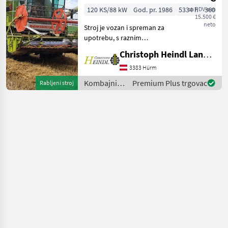
120 KS/88 kW
God. pr. 1986
5334 h
sa PDV-om
360 cm
15.500 €
neto
Stroj je vozan i spreman za
upotrebu, s raznim
kozmetičkim nedostacima
Christoph Heindl Landtechnik GmbH, Inning
primjerenim njegovoj
starosti. - Perkins 5, 8L
3383 Hürm
motor 120 KS - Ručni
Kombajni /
Premium Plus trgovac
Rabljeni stroj
mjenjač, 20 km/h - 5 slamo
Claas