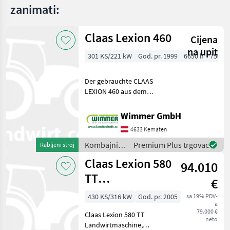
zanimati:
Claas Lexion 460
Cijena
na upit
301 KS/221 kW
God. pr. 1999
6650 h
750 c
Der gebrauchte CLAAS
LEXION 460 aus dem
Baujahr 1999 ist ein
leistungsstarker und
Wimmer GmbH
bewährter Mähdrescher für
4633 Kematen
professionelle
Erntearbeiten. Mit 6.650
Kombajni /
Premium Plus trgovac
Rabljeni stroj
Betriebsstunden u
Claas
Claas Lexion 580
94.010
TT
€
Landwirtmaschine
430 KS/316 kW
God. pr. 2005
sa 19% PDV-
a
Mercedes-Mo
79.000 €
Claas Lexion 580 TT
neto
Landwirtmaschine,