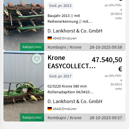
903
God. pr. 2013
sa 19% PDV-
a
18.500 €
Baujahr 2013 // mit
neto
Reihenerkennung // mit
Bodenkopierung // mit
D. Lankhorst & Co. GmbH
Autoscan Tip hedera/
adaptera: Heder/ adapter
48488 Emsbüren
za kukuruz Kombajni
Kombajni / Krone
28-10-2025 09:58
Rabljeni stroj
Adapteri za kombajne
Krone
47.540,50
EASYCOLLECT
€
600-2
God. pr. 2017
sa 19% PDV-
a
39.950 €
02/0220 Krone 580 mm
neto
Rollenadapition 04/0410
mit Reihenerkennung
D. Lankhorst & Co. GmbH
05/0510 mit
Bodenkopierung 06/0610
48488 Emsbüren
mit AutoScan ca. 750ha Tip
Kombajni / Krone
28-10-2025 09:57
Rabljeni stroj
hedera/ adaptera: Heder/
adapter za