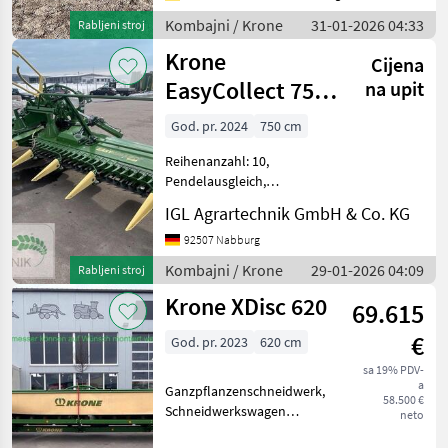
za kombajne
Kombajni / Krone
31-01-2026 04:33
Rabljeni stroj
Krone
Cijena
EasyCollect 750-
na upit
2 mit Rad
God. pr. 2024
750 cm
Reihenanzahl: 10,
Pendelausgleich,
Reihenunabhängig
IGL Agrartechnik GmbH & Co. KG
________
Reihenunabhängige KRONE
92507 Nabburg
Maisvorsätze mit
Kombajni / Krone
29-01-2026 04:09
Rabljeni stroj
Arbeitsbreiten von 4, 5 bis
Krone XDisc 620
10, 50 m Beste
69.615
Häckselqualität bei
€
God. pr. 2023
620 cm
sa 19% PDV-
a
Ganzpflanzenschneidwerk,
58.500 €
Schneidwerkswagen
neto
________ Hoher Durchsatz