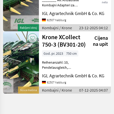
neto
Kombajni Adapteri za
kombajne
IGL Agrartechnik GmbH & Co. KG
92507 Nabburg
Kombajni / Krone
23-12-2025 04:12
Rabljeni stroj
Krone XCollect
Cijena
750-3 (BV301-20)
na upit
God. pr. 2023
750 cm
Reihenanzahl: 10,
Pendelausgleich,
Reihenunabhängig,
IGL Agrartechnik GmbH & Co. KG
automatische
Schneidwerksführung
92507 Nabburg
(Autocontour...) ________
Kombajni / Krone
07-12-2025 04:07
Nova mašina
Maiserntevorsatz mit
Arbeitsbreiten von 6 m, 7, 5
m