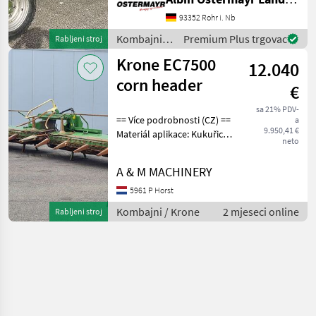
kombajne
93352 Rohr i. Nb
Kombajni /
Premium Plus trgovac
Rabljeni stroj
Krone
Krone EC7500
12.040
corn header
€
sa 21% PDV-
== Více podrobnosti (CZ) ==
a
9.950,41 €
Materiál aplikace: Kukuřice
neto
Přídavné zařízení vhodné
pro: Zemědělské stroje
A & M MACHINERY
Záruka: No Warranty ==
Weitere Informationen (DE)
5961 P Horst
==
Kombajni / Krone
2 mjeseci online
Rabljeni stroj