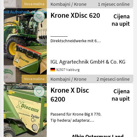
Schneidwerkswagen
Kombajni / Krone
1 mjesec online
Nova mašina
________ 7, 10 m
Krone XDisc 620
Arbeitsbreite für noch
Cijena
höhere Durch
na upit
________
Direktschneidwerke mit 6,
20 m oder 7, 10 m
Arbeitsbreite Starker
Durchsatz, geringer
IGL Agrartechnik GmbH & Co. KG
Leistungsbedarf KRONE
92507 Nabburg
EasyCut Mähwerk-Technik -
Weltweit bewährt KRONE S
Kombajni / Krone
2 mjeseci online
Nova mašina
Krone X Disc
Cijena
6200
na upit
Passend für Krone Big X 770.
Tip hedera/ adaptera:
Heder/ adapter za žito
Kombajni Adapteri za
Albin Ostermayr Landmaschinenhandel e.K.