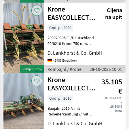
Heder/ adapter za kukuruz
Krone
Ko
Cijena
EASYCOLLECT
na upit
900-3
God. pr. 2020
290020308 EL/Deutschland
02/0210 Krone 750 mm
Rollenadaption 04/0410 mit
D. Lankhorst & Co. GmbH
Reihenerkennung 05/0510
mit Bodenkopierung
48488 Emsbüren
0670610 mit AutoScan Inkl.
Kombajni / Krone
28-10-2025 10:01
Rabljeni stroj
Betriebsanleitun
Krone
35.105
EASYCOLLECT
€
750-2
God. pr. 2016
sa 19% PDV-
a
29.500 €
Baujahr 2016 // mit
neto
Reihenerkennung // mit
Bodenkopierung // mit
D. Lankhorst & Co. GmbH
Autoscan Tip hedera/