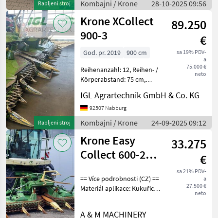
Kombajni / Krone
28-10-2025 09:56
Rabljeni stroj
04/0410 Reihenerkennung
Krone XCollect
05/0510 Bo
89.250
900-3
€
God. pr. 2019
900 cm
sa 19% PDV-
a
75.000 €
Reihenanzahl: 12, Reihen- /
neto
Körperabstand: 75 cm,
Pendelausgleich,
IGL Agrartechnik GmbH & Co. KG
Reihenunabhängig
________ Tip hedera/
92507 Nabburg
adaptera: Adapter za
Kombajni / Krone
24-09-2025 09:12
Rabljeni stroj
kukuruz Kombajni Adapteri
Krone Easy
za kombajn
33.275
Collect 600-2
€
corn header
sa 21% PDV-
== Více podrobnosti (CZ) ==
a
27.500 €
Materiál aplikace: Kukuřice
neto
Přídavné zařízení vhodné
pro: Zemědělské stroje
A & M MACHINERY
Záruka: No Warranty ==