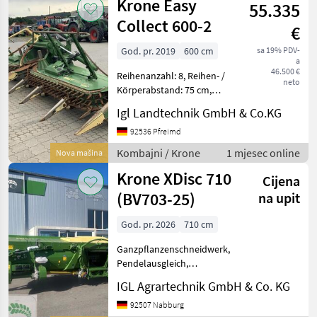
Krone Easy
2018, Fg-Nr: S
55.335
Collect 600-2
€
God. pr. 2019
600 cm
sa 19% PDV-
a
46.500 €
Reihenanzahl: 8, Reihen- /
neto
Körperabstand: 75 cm,
Maisausrüstung,
Igl Landtechnik GmbH & Co.KG
Pendelausgleich,
Reihenunabhängig,
92536 Pfreimd
automatische
Kombajni / Krone
1 mjesec online
Nova mašina
Schneidwerksführung
Krone XDisc 710
(Autocontour...) ________ M
Cijena
(BV703-25)
na upit
God. pr. 2026
710 cm
Ganzpflanzenschneidwerk,
Pendelausgleich,
automatische
IGL Agrartechnik GmbH & Co. KG
Schneidwerksführung
(Autocontour...),
92507 Nabburg