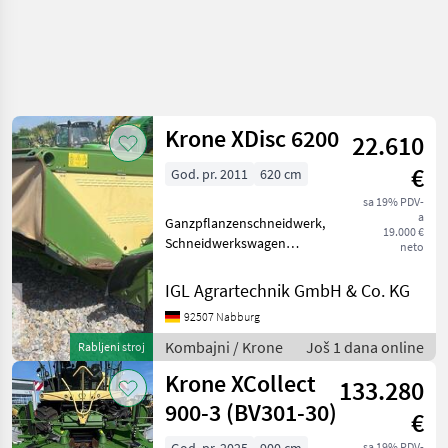
Krone XDisc 6200
22.610
€
God. pr. 2011
620 cm
sa 19% PDV-
a
Ganzpflanzenschneidwerk,
19.000 €
Schneidwerkswagen
neto
________ Schneidwerk mit
Gelenkwelle und
IGL Agrartechnik GmbH & Co. KG
Transportwagen Passend
92507 Nabburg
zum Krone Big X 500 - Big X
1100 Kombajni Adapteri za
Kombajni / Krone
Još 1 dana online
Rabljeni stroj
k
Krone XCollect
133.280
900-3 (BV301-30)
€
sa 19% PDV-