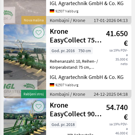
bei 6, 20 m Arbeitsbreite
IGL Agrartechnik GmbH & Co. KG
Weltweit bewährte KRONE
92507 Nabburg
EasyCut Mähwerk-Technik
KRONE SmartCut für saub
Kombajni / Krone
17-01-2026 04:13
Nova mašina
Krone
41.650
EasyCollect 750-
€
3
God. pr. 2016
750 cm
sa 19% PDV-
a
35.000 €
Reihenanzahl: 10, Reihen- /
neto
Körperabstand: 75 cm,
Reihenunabhängig,
IGL Agrartechnik GmbH & Co. KG
automatische
Schneidwerksführung
92507 Nabburg
(Autocontour...) ________
Kombajni / Krone
24-12-2025 04:18
Rabljeni stroj
Tip hedera/ adaptera:
Krone
Adapter za ku
54.740
EasyCollect 900-
€
3
God. pr. 2018
sa 19% PDV-
a
46.000 €
________ Mit Anbauteile