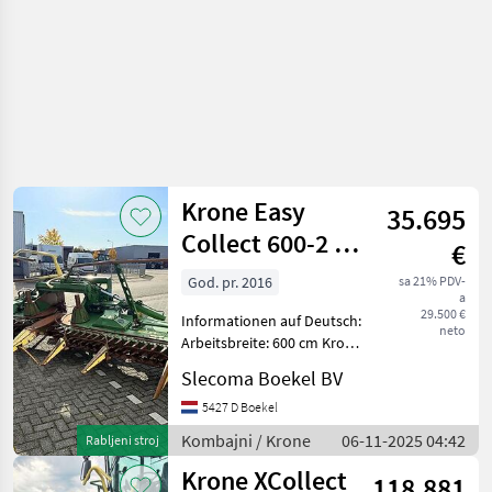
Krone Easy
35.695
Collect 600-2 FP
€
Fit New Holland
God. pr. 2016
sa 21% PDV-
a
FR
29.500 €
Informationen auf Deutsch:
neto
Arbeitsbreite: 600 cm Krone
EasyCollect 600-2
Slecoma Boekel BV
Maisvorsatz Baujahr: 2016
Arbeitsbreite (Reihen/m):
5427 D Boekel
8/6 Doppelantrieb
Kombajni / Krone
06-11-2025 04:42
Rabljeni stroj
Pendelrahmen Automat
Krone XCollect
118.881