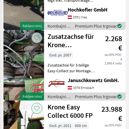
BigX inkl. Transportwagen
Claas
Fiksno, : Fiksno Kombajni
Hochkofler GmbH
Adapteri za kombajne
Kemper
8551 Wies
Kombajni /
Premium Plus trgovac
Rabljeni stroj
Geringhoff
Krone
Zusatzachse für
2.268
New Holland
Krone
€
Feldhäcksler
John Deere
God. pr. 2007
sa 20% PDV-
a
1.890 € neto
Prikaži
Zusatzachse für 3-teilige
sve
Easy-Collect zur Montage
(30)
mittig unter dem
Januschkowetz GmbH.
Feldhäcksler (ACHTUNG:
MODEL
nur in Verbindung mit
3376 Ennsbach
Variante 1610). Durch
Kombajni /
Premium Plus trgovac
Rabljeni stroj
Anbau der Zusatzachse
Krone
Krone Easy
wird di
23.988
EASY
Collect 6000 FP
COLLECT
€
600-2
God. pr. 2011
600 cm
sa 20% PDV-
Easy