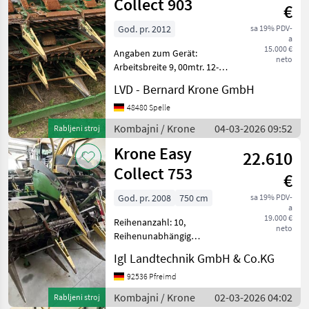
Collect 903
€
God. pr. 2012
sa 19% PDV-
a
15.000 €
Angaben zum Gerät:
neto
Arbeitsbreite 9, 00mtr. 12-
reihig 3-teilig geklappt
LVD - Bernard Krone GmbH
Bodentaster zentraler
Antrieb Fahrschutz
48480 Spelle
Beleuchtung Tip hedera/
Kombajni / Krone
04-03-2026 09:52
Rabljeni stroj
adaptera: Heder/ adapter
Krone Easy
za
22.610
Collect 753
€
God. pr. 2008
750 cm
sa 19% PDV-
a
19.000 €
Reihenanzahl: 10,
neto
Reihenunabhängig
________ Tip hedera/
Igl Landtechnik GmbH & Co.KG
adaptera: Adapter za
kukuruz Kombajni Adapteri
92536 Pfreimd
za kombajne
Kombajni / Krone
02-03-2026 04:02
Rabljeni stroj