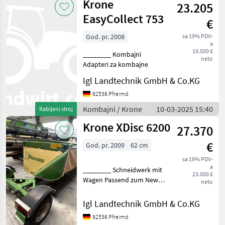
Krone
Kombajni Adapteri za
23.205
kombaj
EasyCollect 753
€
God. pr. 2008
sa 19% PDV-
a
19.500 €
________ Kombajni
neto
Adapteri za kombajne
Igl Landtechnik GmbH & Co.KG
92536 Pfreimd
Kombajni / Krone
10-03-2025 15:40
Rabljeni stroj
Krone XDisc 6200
27.370
€
God. pr. 2009
62 cm
sa 19% PDV-
a
________ Schneidwerk mit
23.000 €
Wagen Passend zum New
neto
Holland FR Serie Kombajni
Adapteri za kombajne
Igl Landtechnik GmbH & Co.KG
92536 Pfreimd