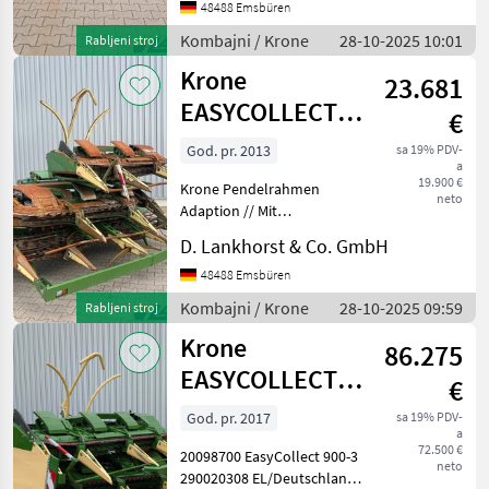
adaptera: Heder/ adapter
48488 Emsbüren
za kukuruz Kombajni
Kombajni / Krone
28-10-2025 10:01
Rabljeni stroj
Adapteri za kombajne
Krone
23.681
EASYCOLLECT
€
753
God. pr. 2013
sa 19% PDV-
a
19.900 €
Krone Pendelrahmen
neto
Adaption // Mit
Reihenerkennung // mit
D. Lankhorst & Co. GmbH
Bodenkopierung // mit
Autoscan Tip hedera/
48488 Emsbüren
adaptera: Heder/ adapter
Kombajni / Krone
28-10-2025 09:59
Rabljeni stroj
za kukuruz Kombajni
Krone
Adapteri za kombaj
86.275
EASYCOLLECT
€
900-3
God. pr. 2017
sa 19% PDV-
a
72.500 €
20098700 EasyCollect 900-3
neto
290020308 EL/Deutschland