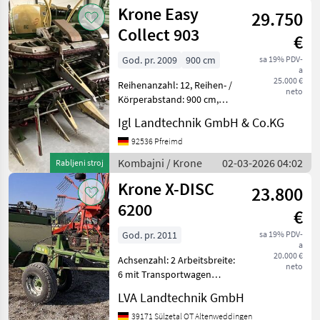
Krone Easy
29.750
Collect 903
€
God. pr. 2009
900 cm
sa 19% PDV-
a
25.000 €
Reihenanzahl: 12, Reihen- /
neto
Körperabstand: 900 cm,
Reihenunabhängig,
Igl Landtechnik GmbH & Co.KG
automatische
Schneidwerksführung
92536 Pfreimd
(Autocontour...) ________
Kombajni / Krone
02-03-2026 04:02
Rabljeni stroj
12-reihig 12-Reiher Passend
Krone X-DISC
zum
23.800
6200
€
God. pr. 2011
sa 19% PDV-
a
20.000 €
Achsenzahl: 2 Arbeitsbreite:
neto
6 mit Transportwagen
passend an New Holland FR
LVA Landtechnik GmbH
- Feldhäcksler, evtl. auch an
andere Kombajni Adapteri
39171 Sülzetal OT Altenweddingen