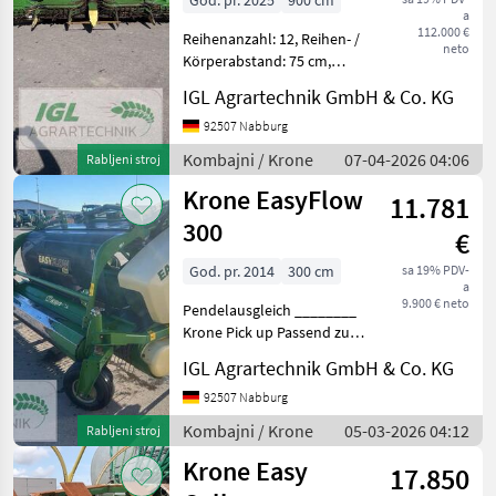
God. pr. 2025
900 cm
a
112.000 €
Reihenanzahl: 12, Reihen- /
neto
Körperabstand: 75 cm,
Pendelausgleich,
IGL Agrartechnik GmbH & Co. KG
Reihenunabhängig,
automatische
92507 Nabburg
Schneidwerksführung
Kombajni / Krone
07-04-2026 04:06
Rabljeni stroj
(Autocontour...) ________
Krone EasyFlow
Maiserntevorsatz
11.781
300
€
God. pr. 2014
300 cm
sa 19% PDV-
a
9.900 € neto
Pendelausgleich ________
Krone Pick up Passend zum
Claas Häcksler Tip hedera/
IGL Agrartechnik GmbH & Co. KG
adaptera: Pick-up Kombajni
Adapteri za kombajne
92507 Nabburg
Kombajni / Krone
05-03-2026 04:12
Rabljeni stroj
Krone Easy
17.850