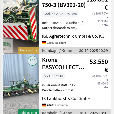
750-3 (BV301-20)
€
God. pr. 2022
750 cm
sa 19% PDV-
a
99.900 €
Reihenanzahl: 10, Reihen- /
neto
Körperabstand: 75 cm,
Reihenunabhängig,
IGL Agrartechnik GmbH & Co. KG
automatische
Schneidwerksführung
92507 Nabburg
(Autocontour...) ________
Kombajni / Krone
30-10-2025 10:29
Nova mašina
Maiserntevorsatz mit
Krone
Arbeitsbreiten
53.550
EASYCOLLECT
€
750-2
God. pr. 2018
sa 19% PDV-
a
45.000 €
in Serienausstattung -
neto
Pendelrolle - schmal
580mm - Schnellkuppler -
D. Lankhorst & Co. GmbH
Bodenkupierung -
AutoScan - Transportschutz
48488 Emsbüren
Tip hedera/ adaptera:
Kombajni / Krone
28-10-2025 10:01
Rabljeni stroj