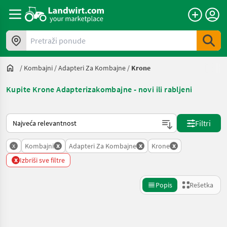
Pretraži ponude
/
Kombajni
/
Adapteri Za Kombajne
/
Krone
Kupite Krone Adapterizakombajne - novi ili rabljeni
Tako se sortira na Landwirt.com
Filtri
x
x
x
x
Kombajni
Adapteri Za Kombajne
Krone
x
Izbriši sve filtre
Popis
Rešetka