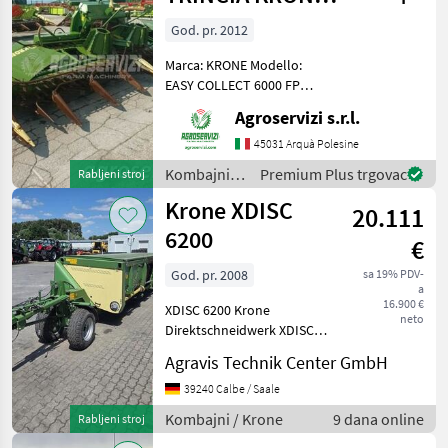
EASY COLLECT
Prikaži
God. pr. 2012
sve
6000 FP (
Marca: KRONE Modello:
EASY COLLECT 6000 FP
MARKETPLACE
Anno: 2012 Tipo:
Agroservizi s.r.l.
Ponude
Mali
PIEGHEVOLE Larghezza di
Marketplace
trgovaca
oglasi
lavoro: 6 MT Note:
45031 Arquà Polesine
MATRICOLA 855081
Kombajni /
Premium Plus trgovac
Rabljeni stroj
ATTACCO BIG X Kombajni
Krone
Krone XDISC
Adapteri za kombajn
20.111
6200
€
God. pr. 2008
sa 19% PDV-
a
16.900 €
XDISC 6200 Krone
neto
Direktschneidwerk XDISC
6200 in Grundausrüstung,
Agravis Technik Center GmbH
Arbeitsbreite 6, 20 m.
Gelenkwelle,
39240 Calbe / Saale
Beleuchtungsanlage SW-
Kombajni / Krone
9 dana online
Rabljeni stroj
Transportwagen, Baujahr