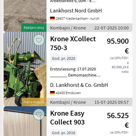
Arbeitsbreite 6, 00m - 8
Reihen - Transportbreite 3,
Lankhorst Nord GmbH
00m - Gesamtgewicht ca.
2900kg Preisanpassungen,
26607 Niedersachsen - Aurich
Zwischenverkauf und
Kombajni / Krone
22-07-2025 10:00
Rabljeni stroj
Irrtümer vorbehalten
Krone XCollect
95.900
750-3
€
God. pr. 2020
sa 19% PDV-
a
80.588,24 €
Erstzulassung: 17.07.2020
neto
________ Demomaschine
Gebrauchtmaschine
D. Lankhorst & Co. GmbH
202997000 X-Collect 750-3
290028820 / Baureihe
48488 Emsbüren
BV301-20 EL/Deutschland
Kombajni / Krone
15-07-2025 09:57
Nova mašina
02/0210 Krone 750 mm,
Krone Easy
Roll
56.525
Collect 903
€
God. pr. 2016
sa 19% PDV-