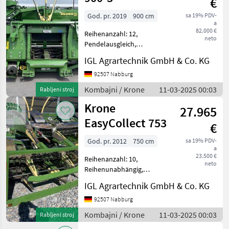
€
God. pr. 2019
900 cm
sa 19% PDV-
a
82.000 €
Reihenanzahl: 12,
neto
Pendelausgleich,
Reihenunabhängig
IGL Agrartechnik GmbH & Co. KG
________ Maisgebiss
passend zu Krone Häcksler
92507 Nabburg
Mit Transport Fahrwerk Tip
Kombajni / Krone
11-03-2025 00:03
Rabljeni stroj
hedera/ adaptera: Adapter
Krone
za kukuruz
27.965
EasyCollect 753
€
God. pr. 2012
750 cm
sa 19% PDV-
a
23.500 €
Reihenanzahl: 10,
neto
Reihenunabhängig,
automatische
IGL Agrartechnik GmbH & Co. KG
Schneidwerksführung
(Autocontour...) ________
92507 Nabburg
Tip hedera/ adaptera:
Kombajni / Krone
11-03-2025 00:03
Rabljeni stroj
Adapter za kukuruz