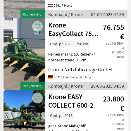
Weitere Informationen (DE)
5961 P Horst
==
Kombajni / Krone
04-09-2025 07:39
Rabljeni stroj
Krone
76.755
EasyCollect 750-
€
2
God. pr. 2023
750 cm
sa 19% PDV-
a
64.500 €
Reihenanzahl: 10, Reihen- /
neto
Körperabstand: 75 cm,
Reihenunabhängig,
Gruma Nutzfahrzeuge GmbH
automatische
Schneidwerksführung
86316 Friedberg-Derching
(Autocontour...) ________
Kombajni / Krone
26-08-2025 04:39
Rabljeni stroj
reihenunabhängig für 10
Krone EASY
Reihen, pas
23.800
COLLECT 600-2
€
God. pr. 2018
sa 19% PDV-
a
20.000 €
gebr. Krone Maisgebiß -
neto