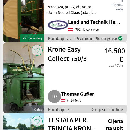
a
Collect
19.990 €
8 redova, prilagodljivo za
903
neto
John Deere i Claas (adapter
EASYCOLLECT
4.800 €, .), Princip kolektora
Land und Technik HandelsgesmbH
600-2 FP
New Holland serije za
minimalnu potrošnju
4792 Münzkirchen
EasyCollect
750-2
energije, nož od oklopa od
Kombajni /
Premium Plus trgovac
Rabljeni stroj
volframovog
Krone
EasyCollect
Krone Easy
16.500
753
Collect 750/3
€
EASYCOLLECT
900-3
bez PDV-a
EASYCOLLECT
903
X
DISC
Thomas Gufler
6200
6410 Telfs
X-
Collect
Kombajni /
2 mjeseci online
Oglas
900-3
Adapteri za
TESTATA PER
Cijena
X-
kombajne
Disc
TRINCIA KRONE
na upit
6200