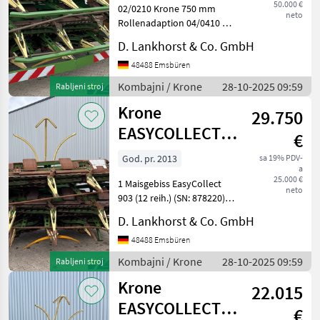
50.000 €
02/0210 Krone 750 mm
neto
Rollenadaption 04/0410 mit
Reihenerkennung 05/0510
D. Lankhorst & Co. GmbH
mit Bodenkopierung
06/0610 mit AutoScan Tip
48488 Emsbüren
hedera/ adaptera: Heder/
Kombajni / Krone
28-10-2025 09:59
Rabljeni stroj
adapter za kukuruz Komb
Krone
29.750
EASYCOLLECT
€
903
God. pr. 2013
sa 19% PDV-
a
25.000 €
1 Maisgebiss EasyCollect
neto
903 (12 reih.) (SN: 878220)
Bauj. 2013 // mit
D. Lankhorst & Co. GmbH
Reihenerkennung // mit
Bodenkopierung // mit
48488 Emsbüren
Autoscan Tip hedera/
Kombajni / Krone
28-10-2025 09:59
Rabljeni stroj
adaptera: Heder/ adapter
Krone
za
22.015
EASYCOLLECT
€