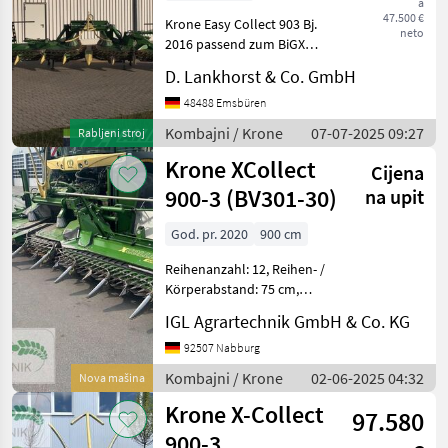
a
47.500 €
Krone Easy Collect 903 Bj.
neto
2016 passend zum BiGX
700/770 in
D. Lankhorst & Co. GmbH
Serienausstattung,
Durchsicht zur Saison 2022:
48488 Emsbüren
- Collectoren demontiert,
Kombajni / Krone
07-07-2025 09:27
Rabljeni stroj
Kunststoffschienen
Krone XCollect
/Verschlei
Cijena
900-3 (BV301-30)
na upit
God. pr. 2020
900 cm
Reihenanzahl: 12, Reihen- /
Körperabstand: 75 cm,
Pendelausgleich,
IGL Agrartechnik GmbH & Co. KG
Reihenunabhängig,
automatische
92507 Nabburg
Schneidwerksführung
Kombajni / Krone
02-06-2025 04:32
Nova mašina
(Autocontour...) ________
Krone X-Collect
Dreiteiliger, rei
97.580
900-3