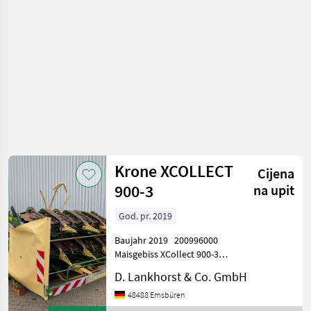
Krone XCOLLECT
Cijena
900-3
na upit
God. pr. 2019
Baujahr 2019 200996000
Maisgebiss XCollect 900-3
Typ / Baureihe BV301-30 SN:
D. Lankhorst & Co. GmbH
1022860 02/0220 Krone
750mm,
48488 Emsbüren
Pendelrahmenadaption