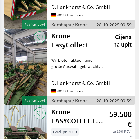
02/0210 Krone 750 mm
D. Lankhorst & Co. GmbH
Pendelrahmen 04/0410 mit
Reihenerkennung 05/0510
48488 Emsbüren
mit Bodenkopierung
Kombajni / Krone
28-10-2025 09:59
Rabljeni stroj
06/0610 mit AutoScan
Krone
Cijena
EasyCollect
na upit
Wir bieten aktuell eine
große Auswahl gebrauchter
Krone EasyCollect
Maisvorsätze an.
D. Lankhorst & Co. GmbH
Pendelrollen-Adaption
Pendelrahmen-Adaption
48488 Emsbüren
EasyCollect 600-2
Kombajni / Krone
28-10-2025 09:59
Rabljeni stroj
EasyCollect 750-
Krone
59.500
EASYCOLLECT
€
900-3
God. pr. 2019
sa 19% PDV-
a