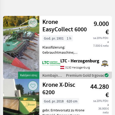
Precizirajte
pretragu
Krone
9.000
Kategorija
Država
Filtri
4
EasyCollect 6000
€
Prikaži
God. pr. 1901
1 h
sa 20% PDV-
TRENUTNA
Poništi
50
a
STAZA
7.500 € neto
rezultata
Klassifizierung:
Poljoprivredna
Gebrauchtmaschine;
tehnika
Vorsatzgeräte Art:
LTC - Herzogenburg
Ganzpflanzensilagevorsatz;
Kombajni
Arbeitsbreite: 6;
3130 Herzogenburg
Adapteri Za
Klappvorrichtung: Ja;
Kombajne
Kombajni /
Premium Gold trgovac
Rabljeni stroj
Mähvorsatz/Maisgebiss: Ja;
Krone
Krone
Krone X-Disc
Weitere Maschine
44.280
6200
ODABERITE
€
KATEGORIJU
God. pr. 2018
620 cm
sa 20% PDV-
a
Krone
36.900 €
gebr. Erntevorsatz zu Krone
neto