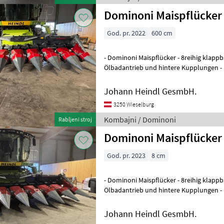
Dominoni Maispflücker
God. pr. 2022
600 cm
- Dominoni Maispflücker - 8reihig klappbar - mit Unterbauhäcksler -
Ölbadantrieb und hintere Kupplungen -
Lagermaisschnecke rechts und
Johann Heindl GesmbH.
3250 Wieselburg
Kombajni / Dominoni
Rabljeni stroj
Dominoni Maispflücker 
God. pr. 2023
8 cm
- Dominoni Maispflücker - 8reihig klappbar - mit Unterbauhäcksler -
Ölbadantrieb und hintere Kupplungen -
Lagermaisschnecke Rechts un
Johann Heindl GesmbH.