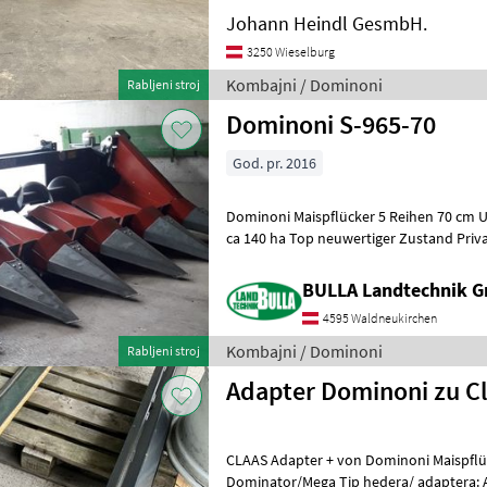
Johann Heindl GesmbH.
3250 Wieselburg
Kombajni / Dominoni
Rabljeni stroj
Dominoni S-965-70
God. pr. 2016
Dominoni Maispflücker 5 Reihen 70 cm U
ca 140 ha Top neuwertiger Zustand Priv
hedera/ adaptera: Heder/ ada
BULLA Landtechnik 
4595 Waldneukirchen
Kombajni / Dominoni
Rabljeni stroj
Adapter Dominoni zu C
CLAAS Adapter + von Dominoni Maispflü
Dominator/Mega Tip hedera/ adaptera: 