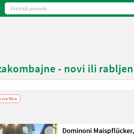
Pretraži ponude
kombajne - novi ili rabljen
i sve filtre
Dominoni Maispflücker,