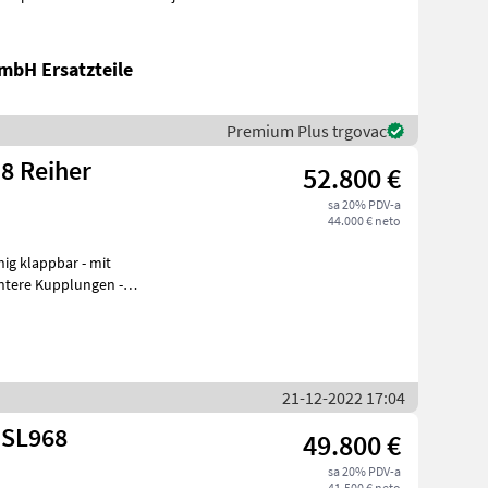
mbH Ersatzteile
Premium Plus trgovac
8 Reiher
52.800 €
sa 20% PDV-a
44.000 € neto
klappbar - mit
ntere Kupplungen -
ke re
21-12-2022 17:04
 SL968
49.800 €
sa 20% PDV-a
41.500 € neto