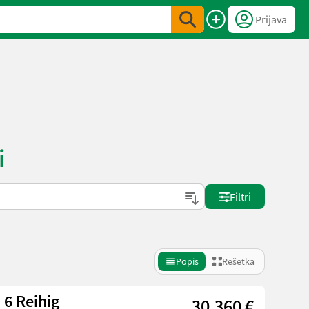
Prijava
i
Filtri
Popis
Rešetka
 6 Reihig
30.360 €