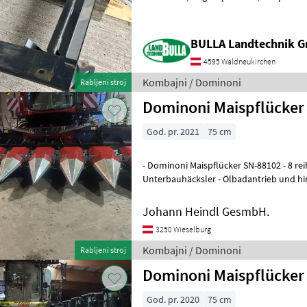
Adapteri za kombajne
BULLA Landtechnik G
4595 Waldneukirchen
Kombajni / Dominoni
Rabljeni stroj
Dominoni Maispflücker 
God. pr. 2021
75 cm
- Dominoni Maispflücker SN-88102 - 8 reihig 
Unterbauhäcksler - Ölbadantrieb und hi
Reihenabstand 75 cm - Lagermaisschnec
Johann Heindl GesmbH.
3250 Wieselburg
Kombajni / Dominoni
Rabljeni stroj
Dominoni Maispflücker
God. pr. 2020
75 cm