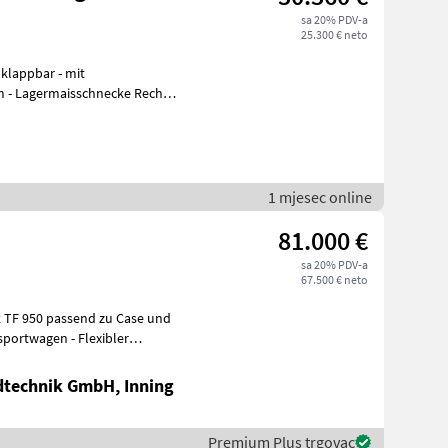
sa 20% PDV-a
25.300 € neto
 klappbar - mit
m - Lagermaisschnecke Rechts
1 mjesec online
81.000 €
sa 20% PDV-a
67.500 € neto
 TF 950 passend zu Case und
dtechnik GmbH, Inning
Premium Plus trgovac