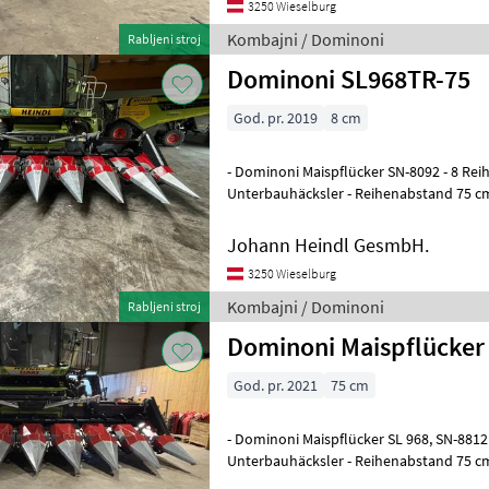
3250 Wieselburg
Kombajni / Dominoni
Rabljeni stroj
Dominoni SL968TR-75
God. pr. 2019
8 cm
- Dominoni Maispflücker SN-8092 - 8 Reih
Unterbauhäcksler - Reihenabstand 75 c
- Top Zustand, sofort Einsatzbereit
Johann Heindl GesmbH.
3250 Wieselburg
Kombajni / Dominoni
Rabljeni stroj
Dominoni Maispflücker 
God. pr. 2021
75 cm
- Dominoni Maispflücker SL 968, SN-8812 - 8 Reihig klappbar - mit
Unterbauhäcksler - Reihenabstand 75 c
- Top Zustand, sofort Eins