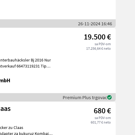
26-11-2024 16:46
19.500 €
sa PDV-om
17.256,64 € neto
nterbauhäcksler Bj 2016 Nur
atverkauf 66473119231 Tip
GmbH
Premium Plus trgovac
laas
680 €
sa PDV-om
601,77 € neto
cker zu Claas
Adapter za kukuruz Kombajni