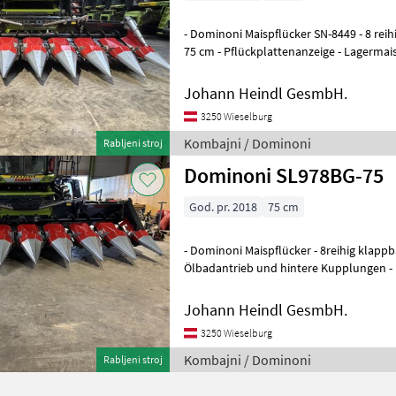
- Dominoni Maispflücker SN-8449 - 8 reihig klappbar 
75 cm - Pflückplattenanzeige - Lagermaisschnecke links und rechts -
Maschine in Top Zust
Johann Heindl GesmbH.
3250 Wieselburg
Kombajni / Dominoni
Rabljeni stroj
Dominoni SL978BG-75
God. pr. 2018
75 cm
- Dominoni Maispflücker - 8reihig klappbar - mit Unterbauhäcksler -
Ölbadantrieb und hintere Kupplungen -
Lagermaisschnecke rechts - T
Johann Heindl GesmbH.
3250 Wieselburg
Kombajni / Dominoni
Rabljeni stroj