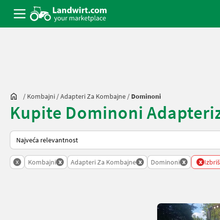
/
Kombajni
/
Adapteri Za Kombajne
/
Dominoni
Kupite Dominoni Adapteriza
Tako se sortira na Landwirt.com
x
x
x
x
x
Kombajni
Adapteri Za Kombajne
Dominoni
Izbriš