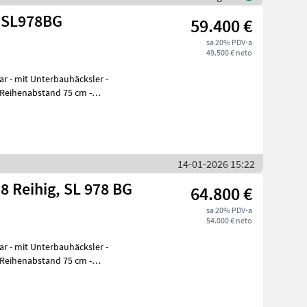
 SL978BG
59.400 €
sa 20% PDV-a
49.500 € neto
 Reihenabstand 75 cm -
14-01-2026 15:22
8 Reihig, SL 978 BG
64.800 €
sa 20% PDV-a
54.000 € neto
 Reihenabstand 75 cm -