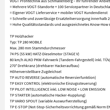
VOGT Profitechnik aus Schmallenberg – Ihr führender Anbiet
= Mehrere VOGT-Standorte + 100 Servicepartner in Deutschla
= Eigener VOGT Lieferservice + mobiler VOGT Kundendienst
= Schnelle und zuverlässige Ersatzteilversorgung innerhalb 
= Hohe Qualitätsstandards und ausgezeichnetes Know-How s
TP Holzhacker
Typ: TP 280 MOBILE
Max. 280 mm Stammdurchmesser
74 PS (55 kW) HATZ-Dieselmotor (STAGE V)
80 km/h ALKO PKW-Fahrwerk (Tandem-Fahrgestell) inkl. TÜV
270° Drehkranz (drehbarer Hackeraufbau)
Höhenverstellbare Zugdeichsel
TP AUTO REVERSE (automatische Reversierfunktion)
TP EASY CONTROL (elektronische Einzugssteuerung)
TP PILOT INTELLIGENCE inkl. LOW NOISE + LOW EMISSION
TP STARTER (automatische Hacker-Kupplung)
TP VARIO SPOUT (variable Auswurfverstellung)
TP E-STOP (Not-Stop-Sicherheitsvorrichtung gemäß Norm E