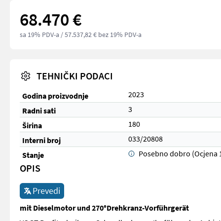
68.470 €
sa 19% PDV-a
/ 57.537,82 € bez 19% PDV-a
TEHNIČKI PODACI
2023
Godina proizvodnje
3
Radni sati
180
Širina
033/20808
Interni broj
Posebno dobro (Ocjena 
Stanje
OPIS
Prevedi
mit Dieselmotor und 270°Drehkranz-Vorführgerät