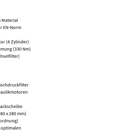
 Material
er EN-Norm
or (4 Zylinder)
mmung (330 Nm)
selfilter)
ochdruckfilter
raulikmotoren
Hackscheibe
280 x 280 mm)
nordnung)
r optimalen