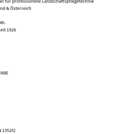
er für professionelle Landschaftspflegetechnik
nd & Österreich
24h
eit 1926
/ABE
N 13525)