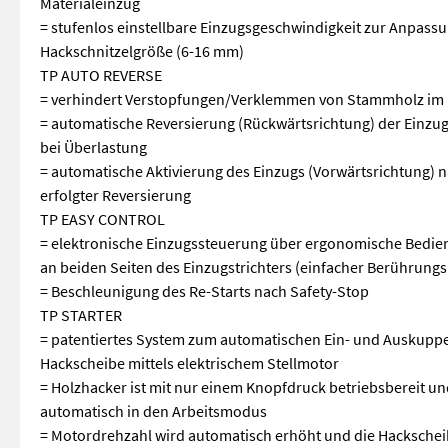
Materialeinzug
= stufenlos einstellbare Einzugsgeschwindigkeit zur Anpass
Hackschnitzelgröße (6-16 mm)
TP AUTO REVERSE
= verhindert Verstopfungen/Verklemmen von Stammholz im 
= automatische Reversierung (Rückwärtsrichtung) der Einzu
bei Überlastung
= automatische Aktivierung des Einzugs (Vorwärtsrichtung) 
erfolgter Reversierung
TP EASY CONTROL
= elektronische Einzugssteuerung über ergonomische Bedie
an beiden Seiten des Einzugstrichters (einfacher Berührung
= Beschleunigung des Re-Starts nach Safety-Stop
TP STARTER
= patentiertes System zum automatischen Ein- und Auskuppe
Hackscheibe mittels elektrischem Stellmotor
= Holzhacker ist mit nur einem Knopfdruck betriebsbereit un
automatisch in den Arbeitsmodus
= Motordrehzahl wird automatisch erhöht und die Hacksche