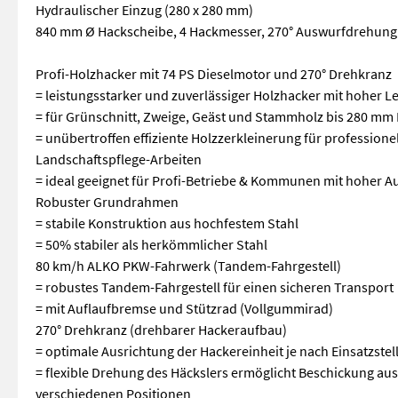
Hydraulischer Einzug (280 x 280 mm)
840 mm Ø Hackscheibe, 4 Hackmesser, 270° Auswurfdrehung
Profi-Holzhacker mit 74 PS Dieselmotor und 270° Drehkranz
= leistungsstarker und zuverlässiger Holzhacker mit hoher 
= für Grünschnitt, Zweige, Geäst und Stammholz bis 280 m
= unübertroffen effiziente Holzzerkleinerung für professione
Landschaftspflege-Arbeiten
= ideal geeignet für Profi-Betriebe & Kommunen mit hoher A
Robuster Grundrahmen
= stabile Konstruktion aus hochfestem Stahl
= 50% stabiler als herkömmlicher Stahl
80 km/h ALKO PKW-Fahrwerk (Tandem-Fahrgestell)
= robustes Tandem-Fahrgestell für einen sicheren Transport
= mit Auflaufbremse und Stützrad (Vollgummirad)
270° Drehkranz (drehbarer Hackeraufbau)
= optimale Ausrichtung der Hackereinheit je nach Einsatzstel
= flexible Drehung des Häckslers ermöglicht Beschickung aus
verschiedenen Positionen