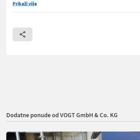
VOGT Profitechnik aus Schmallenberg – Ihr führender Anbiet
Prikaži više
Dodatne ponude od VOGT GmbH & Co. KG