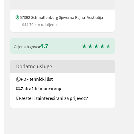
57392 Schmallenberg Sjeverna Rajna -Vestfalija
944.79 km udaljeno
4.7
Ocjena trgovca
Dodatne usluge
PDF tehnički list
Zatražiti financiranje
Jeste li zainteresirani za prijevoz?