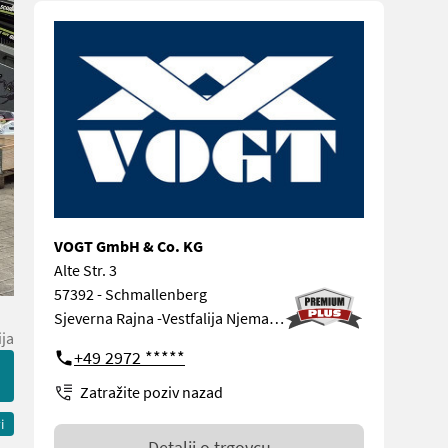
VOGT GmbH & Co. KG
Alte Str. 3
57392 - Schmallenberg
Sjeverna Rajna -Vestfalija Njemačka
ija
+49 2972 *****
Zatražite poziv nazad
i
Detalji o trgovcu