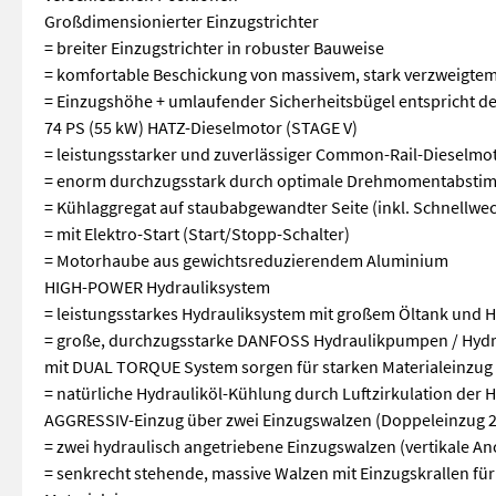
Großdimensionierter Einzugstrichter
= breiter Einzugstrichter in robuster Bauweise
= komfortable Beschickung von massivem, stark verzweigtem
= Einzugshöhe + umlaufender Sicherheitsbügel entspricht d
74 PS (55 kW) HATZ-Dieselmotor (STAGE V)
= leistungsstarker und zuverlässiger Common-Rail-Dieselmot
= enorm durchzugsstark durch optimale Drehmomentabsti
= Kühlaggregat auf staubabgewandter Seite (inkl. Schnellwech
= mit Elektro-Start (Start/Stopp-Schalter)
= Motorhaube aus gewichtsreduzierendem Aluminium
HIGH-POWER Hydrauliksystem
= leistungsstarkes Hydrauliksystem mit großem Öltank und H
= große, durchzugsstarke DANFOSS Hydraulikpumpen / Hyd
mit DUAL TORQUE System sorgen für starken Materialeinzug
= natürliche Hydrauliköl-Kühlung durch Luftzirkulation der 
AGGRESSIV-Einzug über zwei Einzugswalzen (Doppeleinzug 
= zwei hydraulisch angetriebene Einzugswalzen (vertikale A
= senkrecht stehende, massive Walzen mit Einzugskrallen fü