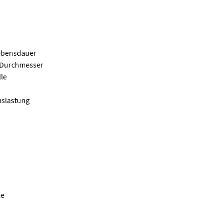
Lebensdauer
m Durchmesser
lle
uslastung
le