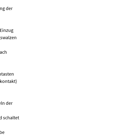
ung der
Einzug
gswalzen
nach
ntasten
skontakt)
ln der
d schaltet
ibe