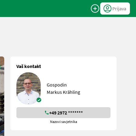
Prijava
Vaš kontakt
Gospodin
Markus Krähling
+49 2972 *******
Nazovi savjetnika