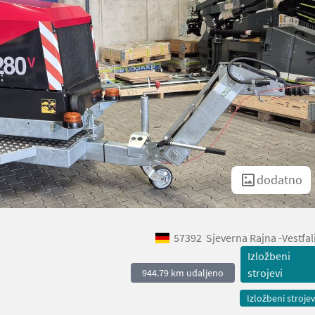
dodatno
57392
Sjeverna Rajna -Vestfal
Izložbeni
strojevi
944.79 km udaljeno
Izložbeni strojev