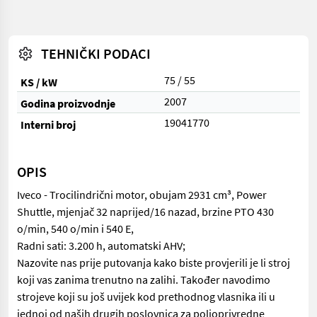
TEHNIČKI PODACI
75 / 55
KS / kW
2007
Godina proizvodnje
19041770
Interni broj
OPIS
Iveco - Trocilindrični motor, obujam 2931 cm³, Power
Shuttle, mjenjač 32 naprijed/16 nazad, brzine PTO 430
o/min, 540 o/min i 540 E,
Radni sati: 3.200 h, automatski AHV;
Nazovite nas prije putovanja kako biste provjerili je li stroj
koji vas zanima trenutno na zalihi. Također navodimo
strojeve koji su još uvijek kod prethodnog vlasnika ili u
jednoj od naših drugih poslovnica za poljoprivredne