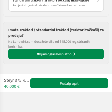
Standardni traktori (traktori točkaši) male oglase
Rabljeni strojevi od privatnih ponuđača na Landwirt.com
Imate Traktori / Standardni traktori (traktori točkaši) za
prodaju?
Na Landwirt.com dosežete više od 545.000 registriranih
korisnika.
Objavi oglas besplatno
Steyr 375 Kompakt
Pošalji upit
40.000 €