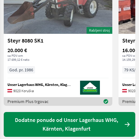
Rabljeni stroj
Steyr 8080 SK1
Steyr 
20.000 €
16.000
sa PDV-om
sa PDV-om
17.699,12 € neto
14.159,29 € 
God. pr. 1986
79 KS/5
Unser Lagerhaus WHG, Kärnten, Klagenfurt
9020 Koruška
9020 K
Premium Plus trgovac
Premium 
Dodatne ponude od Unser Lagerhaus WHG,
Kärnten, Klagenfurt