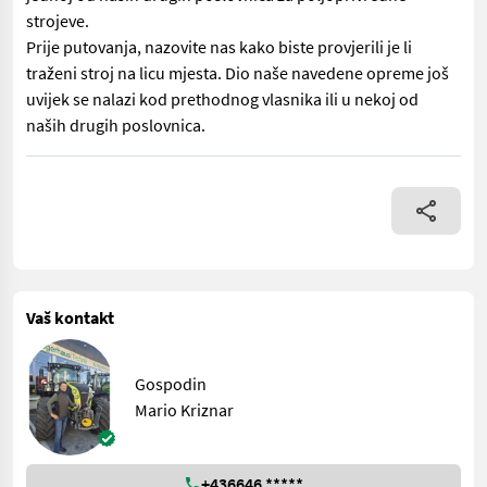
strojeve.
Prije putovanja, nazovite nas kako biste provjerili je li
traženi stroj na licu mjesta. Dio naše navedene opreme još
uvijek se nalazi kod prethodnog vlasnika ili u nekoj od
naših drugih poslovnica.
Iveco - Trocilindrični motor, obujam 2931 cm³, Power Shuttle, mje
Vaš kontakt
Gospodin
Mario Kriznar
+436646 *****