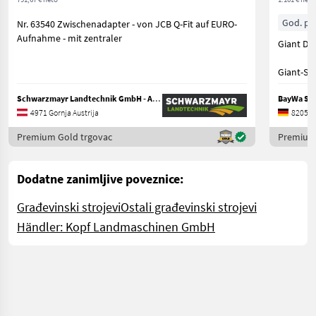
God. pr.
Nr. 63540 Zwischenadapter - von JCB Q-Fit auf EURO-
Aufnahme - mit zentraler
Giant Du
Giant-St
Br
Schwarzmayr Landtechnik GmbH - Aurolzmünster
BayWa Sau
4971 Gornja Austrija
82054 
Premium Gold trgovac
Premium 
Dodatne zanimljive poveznice:
Građevinski strojevi
Ostali građevinski strojevi
Händler: Kopf Landmaschinen GmbH