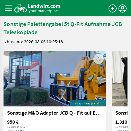
Sonstige Palettengabel 5t Q-Fit Aufnahme JCB
Teleskoplade
Izbrisano: 2026-08-06 10:05:18
demonstracijski stroj
Sonstige M&O Adapter JCB Q - Fit auf EURO
Sonsti
950 €
1.310,1
sa 20% PDV-a
sa 19% PDV
791,67 € neto
1.101 € neto