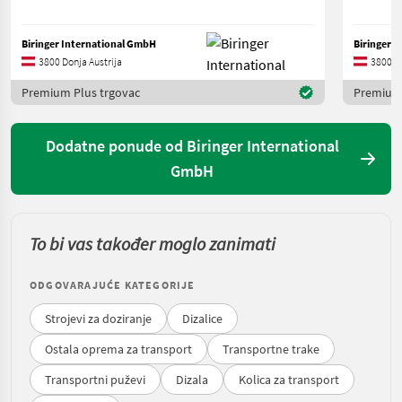
Biringer International GmbH
Biringer 
3800 Donja Austrija
3800 Do
Premium Plus trgovac
Premium 
Dodatne ponude od Biringer International
GmbH
To bi vas također moglo zanimati
ODGOVARAJUĆE KATEGORIJE
Strojevi za doziranje
Dizalice
Ostala oprema za transport
Transportne trake
Transportni puževi
Dizala
Kolica za transport