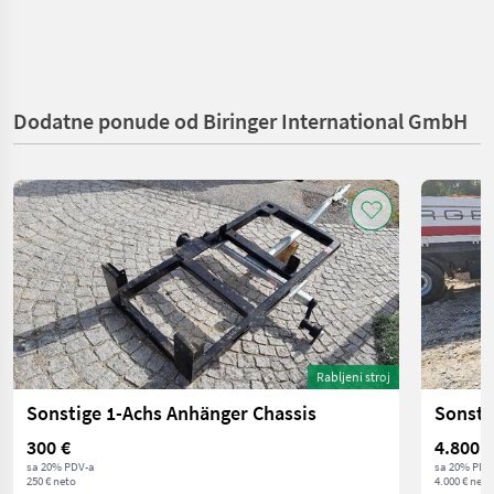
Dodatne ponude od Biringer International GmbH
Rabljeni stroj
Sonstige 1-Achs Anhänger Chassis
Sonsti
300 €
4.800 €
sa 20% PDV-a
sa 20% PDV
250 € neto
4.000 € neto