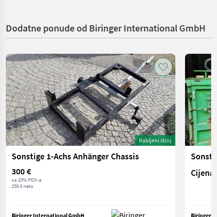
Dodatne ponude od Biringer International GmbH
Rabljeni stroj
Sonstige 1-Achs Anhänger Chassis
300 €
Cijena 
sa 20% PDV-a
250 € neto
Biringer International GmbH
Biringer 