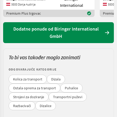
3800 Donja Austrija
3800 Do
Premium Plus trgovac
Premium 
Dodatne ponude od Biringer International
GmbH
To bi vas također moglo zanimati
ODGOVARAJUĆE KATEGORIJE
Kolica za transport
Dizala
Ostala oprema za transport
Puhalice
Strojevi za doziranje
Transportni puževi
Razbacivači
Dizalice