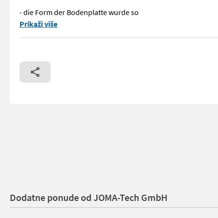
- die Form der Bodenplatte wurde so
Mesera MF26 Forstgreifer mit einer Öffnungsweite von 1492mm
Prikaži više
Dodatne ponude od JOMA-Tech GmbH