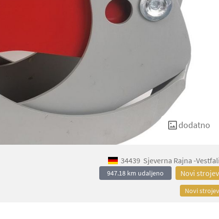
dodatno
34439
Sjeverna Rajna -Vestfal
Novi strojev
947.18 km udaljeno
Novi strojev