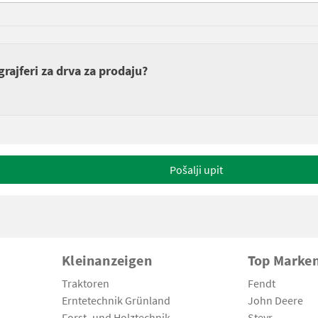
rajferi za drva za prodaju?
Pošalji upit
Kleinanzeigen
Top Marke
Traktoren
Fendt
Erntetechnik Grünland
John Deere
Forst- und Holztechnik
Steyr