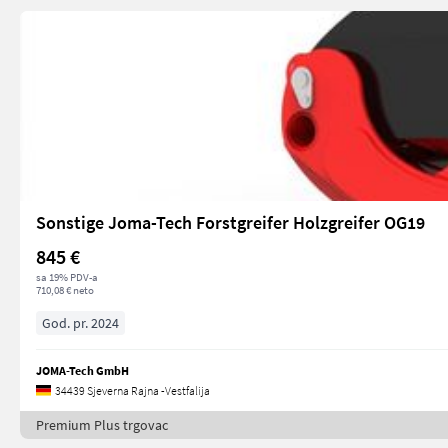
Sonstige Joma-Tech Forstgreifer Holzgreifer OG19
845 €
sa 19% PDV-a
710,08 € neto
God. pr. 2024
JOMA-Tech GmbH
34439 Sjeverna Rajna -Vestfalija
Premium Plus trgovac