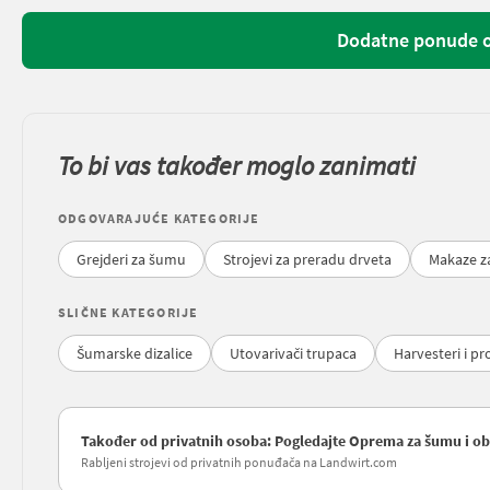
Dodatne ponude 
To bi vas također moglo zanimati
ODGOVARAJUĆE KATEGORIJE
Grejderi za šumu
Strojevi za preradu drveta
Makaze za
SLIČNE KATEGORIJE
Šumarske dizalice
Utovarivači trupaca
Harvesteri i pr
Također od privatnih osoba: Pogledajte Oprema za šumu i obra
Rabljeni strojevi od privatnih ponuđača na Landwirt.com