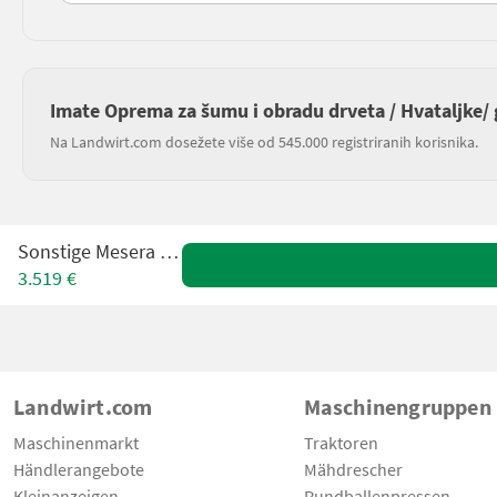
Imate Oprema za šumu i obradu drveta / Hvataljke/ g
Na Landwirt.com dosežete više od 545.000 registriranih korisnika.
Sonstige Mesera MF26
3.519 €
Landwirt.com
Maschinengruppen
Maschinenmarkt
Traktoren
Händlerangebote
Mähdrescher
Kleinanzeigen
Rundballenpressen