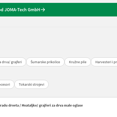
od JOMA-Tech GmbH
 drva/ grajferi
Šumarske prikolice
Kružne pile
Harvesteri i p
ocesori
Tokarski strojevi
du drveta / Hvataljke/ grajferi za drva male oglase