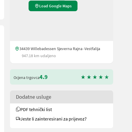
Load Google Maps
34439 Willebadessen Sjeverna Rajna -Vestfalija
947.18 km udaljeno
4.9
Ocjena trgovca
Dodatne usluge
PDF tehnički list
Jeste li zainteresirani za prijevoz?