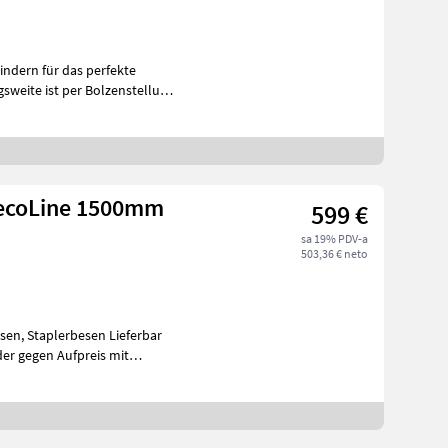
indern für das perfekte
 ecoLine 1500mm
599 €
sa 19% PDV-a
503,36 € neto
der gegen Aufpreis mit