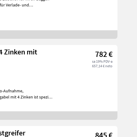
für Verlade- und
4 Zinken mit
782 €
sa 19% PDV-a
657,14 € neto
l
tgreifer
845 €