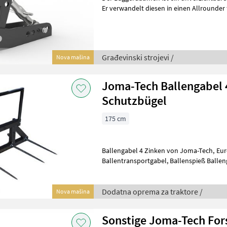
Er verwandelt diesen in einen Allrounder 
Sortierarbeiten wie Holz, Steine usw.,
Građevinski strojevi /
Nova mašina
Joma-Tech Ballengabel 
Schutzbügel
175 cm
Ballengabel 4 Zinken von Joma-Tech, Euro-Aufnahme,
Ballentransportgabel, Ballenspieß Ballengabel mit 4 Zinken ist speziell
für das Stapeln von Rund und Quaderbal
Dodatna oprema za traktore /
Nova mašina
Sonstige Joma-Tech Fors