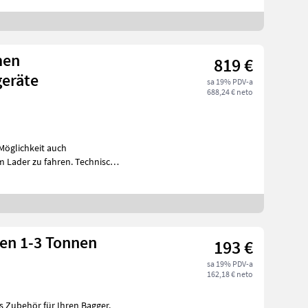
men
819 €
geräte
sa 19% PDV-a
688,24 € neto
 Möglichkeit auch
zu fahren. Technische
en 1-3 Tonnen
193 €
sa 19% PDV-a
162,18 € neto
s Zubehör für Ihren Bagger.