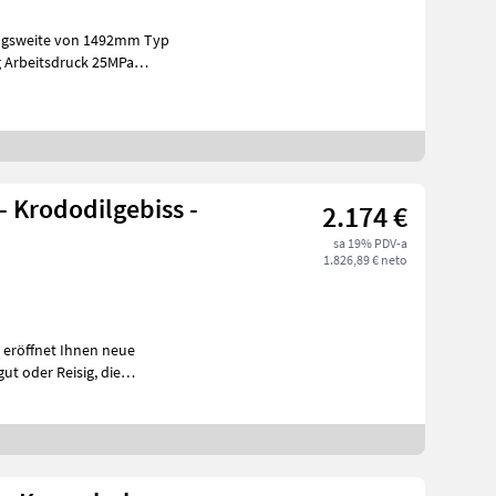
gsweite von 1492mm Typ
g Arbeitsdruck 25MPa
 Krododilgebiss -
2.174 €
sa 19% PDV-a
1.826,89 € neto
 eröffnet Ihnen neue
en