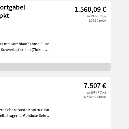
ortgabel
1.560,09 €
-pkt
sa 19% PDV-a
1.311 € neto
bar mit Kombiaufnahme (Euro
7.507 €
sa 19% PDV-a
6.308,40 € neto
ktion
selbstragenes Gehäuse Sehr