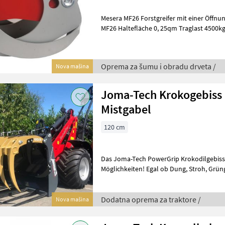
Mesera MF26 Forstgreifer mit einer Öffnun
MF26 Haltefläche 0, 25qm Traglast 4500k
Greifkraft 14.1/25 kN/MPa Gewicht
Oprema za šumu i obradu drveta /
Nova mašina
Joma-Tech Krokogebiss -
Mistgabel
120 cm
Das Joma-Tech PowerGrip Krokodilgebiss
Möglichkeiten! Egal ob Dung, Stroh, Grüngut oder Reisig, die
ausgeklügelte Oberzange sorgt für sicher
Dodatna oprema za traktore /
Nova mašina