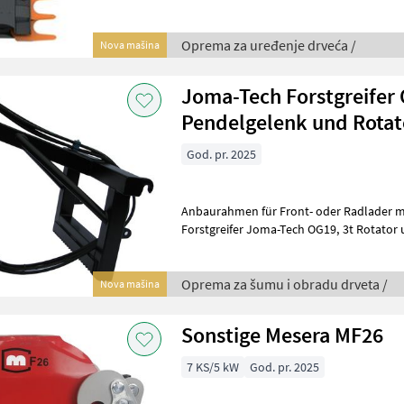
Oprema za uređenje drveća /
Nova mašina
Joma-Tech Forstgreifer
Pendelgelenk und Rotat
God. pr. 2025
Anbaurahmen für Front- oder Radlader m
Forstgreifer Joma-Tech OG19, 3t Rotator und Pendelgelenk !! Weitere
Variaten und Ausführungen finden S
Oprema za šumu i obradu drveta /
Nova mašina
Sonstige Mesera MF26
7 KS/5 kW
God. pr. 2025