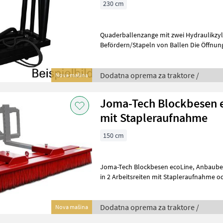
230 cm
Quaderballenzange mit zwei Hydraulikzyl
Befördern/Stapeln von Ballen Die Öffnungsweite ist per Bolzenstellung
von 1900-2300mm regulierbar
Dodatna oprema za traktore /
Nova mašina
Joma-Tech Blockbesen
mit Stapleraufnahme
150 cm
Joma-Tech Blockbesen ecoLine, Anbaubesen, Staplerbesen Lieferbar
in 2 Arbeitsreiten mit Stapleraufnahme o
Stapler- und Euroaufnahme. Der o.g
Dodatna oprema za traktore /
Nova mašina