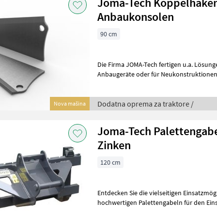
Joma-Tech Koppelhake
Anbaukonsolen
90 cm
Die Firma JOMA-Tech fertigen u.a. Lösun
Anbaugeräte oder für Neukonstruktionen. Dies umfasst u.a.:
Koppelhaken • Koppelrahmen • Koppel
Dodatna oprema za traktore /
Nova mašina
Joma-Tech Palettengabe
Zinken
120 cm
Entdecken Sie die vielseitigen Einsatzmög
hochwertigen Palettengabeln für den Eins
entwickelt für professionelle Anwender i