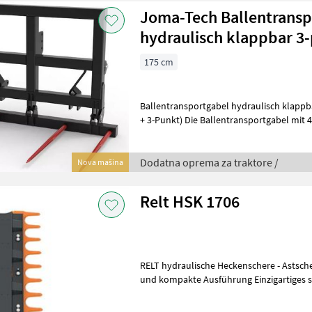
Joma-Tech Ballentransp
hydraulisch klappbar 3
175 cm
Ballentransportgabel hydraulisch klapp
+ 3-Punkt) Die Ballentransportgabel mit 4 Schwerlastzinken (Zinken
hydraulisch klappbar) ist spe
Dodatna oprema za traktore /
Nova mašina
Relt HSK 1706
RELT hydraulische Heckenschere - Astschere Sehr robuste Kontru
und kompakte Ausführung Einzigartiges 
flexible Einsatzvarianten d