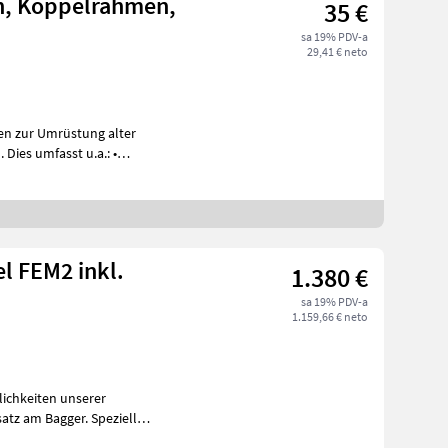
n, Koppelrahmen,
35 €
sa 19% PDV-a
29,41 € neto
gen zur Umrüstung alter
 •
l FEM2 inkl.
1.380 €
sa 19% PDV-a
1.159,66 € neto
lichkeiten unserer
atz am Bagger. Speziell
m