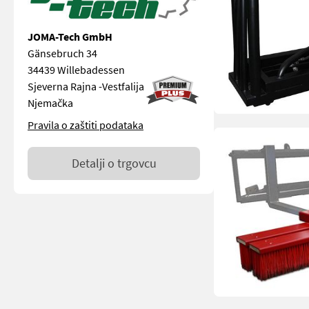
JOMA-Tech GmbH
Gänsebruch 34
34439 Willebadessen
Sjeverna Rajna -Vestfalija
Njemačka
Pravila o zaštiti podataka
Detalji o trgovcu