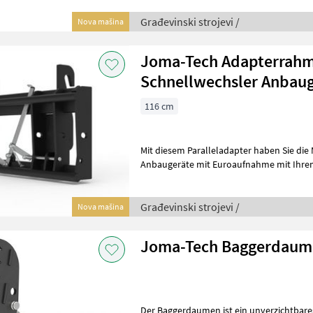
Građevinski strojevi /
Nova mašina
Joma-Tech Adapterrah
Schnellwechsler Anbau
116 cm
Mit diesem Paralleladapter haben Sie die
Anbaugeräte mit Euroaufnahme mit Ihrem Lader 
Daten: Traglast: 2.500kg Breite: c
Građevinski strojevi /
Nova mašina
Joma-Tech Baggerdaum
Der Baggerdaumen ist ein unverzichtbare