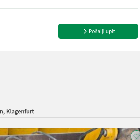
t telefonisch, ob die von Ihnen angefragte Maschine aktuell bei uns
Pošalji upit
, Klagenfurt