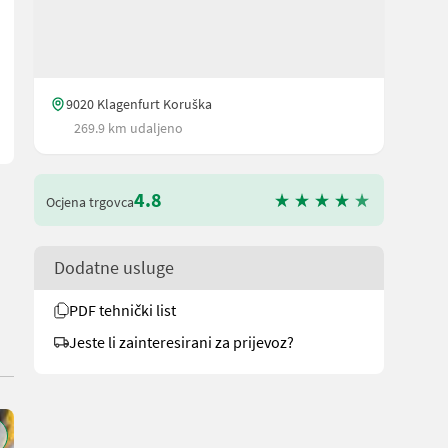
 am Lager steht. Wir inserieren auch Maschinen, die sich noch beim 
9020 Klagenfurt Koruška
269.9 km udaljeno
4.8
Ocjena trgovca
Dodatne usluge
PDF tehnički list
Jeste li zainteresirani za prijevoz?