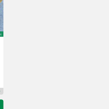
oj
Sonstige Kreiselegge m3
5.500 €
sa PDV-om
4.867,26 € neto
Unser Lagerhaus WHG, Kärnten, Klagenfurt
9020 Koruška
Premium Plus trgovac