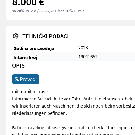
8.000 €
sa 20% PDV-a
/ 6.666,67 € bez 20% PDV-a
TEHNIČKI PODACI
2023
Godina proizvodnje
19041652
Interni broj
OPIS
Prevedi
mit mobiler Fräse
Informieren Sie sich bitte vor Fahrt-Antritt telefonisch, ob d
Wir inserieren auch Maschinen, die sich noch beim Vorbesit
Niederlassungen befinden.
Before traveling, please give us a call to check if the request
with the previous owner or at another of our branches.