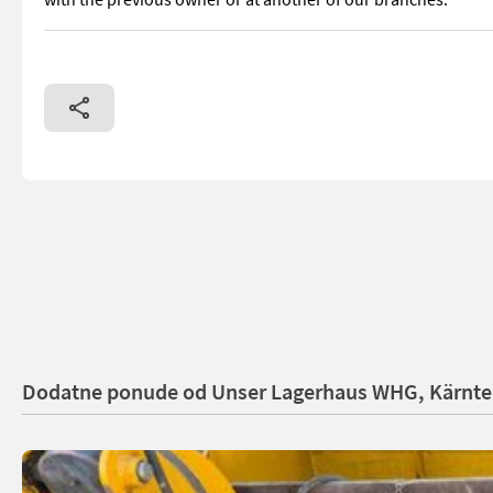
mit mobiler Fräse Informieren Sie sich bitte vor Fahrt-Antrit
Dodatne ponude od Unser Lagerhaus WHG, Kärnten