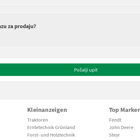
azu za prodaju?
Pošalji upit
Kleinanzeigen
Top Marke
Traktoren
Fendt
Erntetechnik Grünland
John Deere
Forst- und Holztechnik
Steyr