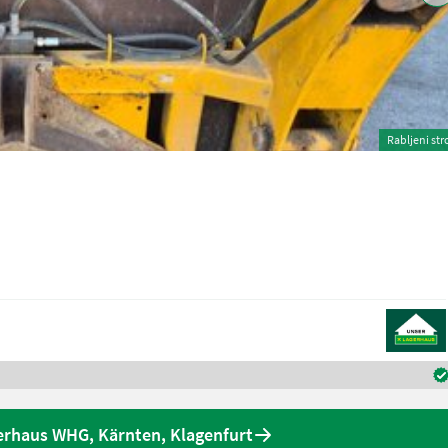
Rabljeni str
rhaus WHG, Kärnten, Klagenfurt