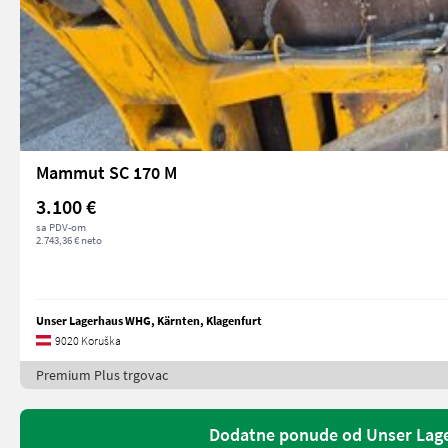
Mammut SC 170 M
3.100 €
sa PDV-om
2.743,36 € neto
Unser Lagerhaus WHG, Kärnten, Klagenfurt
9020 Koruška
Premium Plus trgovac
Dodatne ponude od Unser Lage