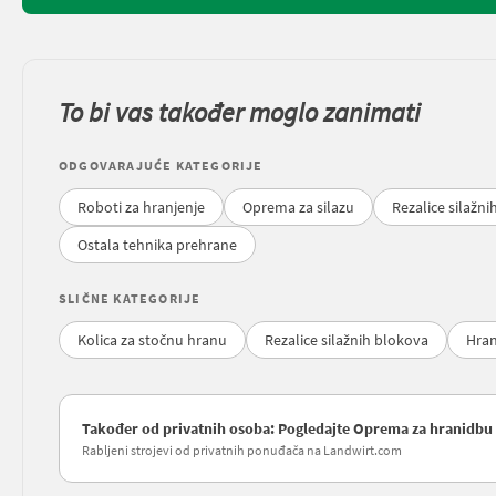
To bi vas također moglo zanimati
ODGOVARAJUĆE KATEGORIJE
Roboti za hranjenje
Oprema za silazu
Rezalice silažn
Ostala tehnika prehrane
SLIČNE KATEGORIJE
Kolica za stočnu hranu
Rezalice silažnih blokova
Hran
Također od privatnih osoba: Pogledajte Oprema za hranidbu ž
Rabljeni strojevi od privatnih ponuđača na Landwirt.com