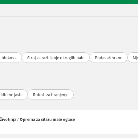
ih blokova
Stroj za razbijanje okruglih bale
Podavač hrane
Mj
idbene jasle
Roboti za hranjenje
ivotinja / Oprema za silazu male oglase