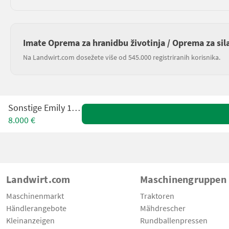
Imate Oprema za hranidbu životinja / Oprema za sil
Na Landwirt.com dosežete više od 545.000 registriranih korisnika.
Sonstige Emily 1,70 M
8.000 €
Landwirt.com
Maschinengruppen
Maschinenmarkt
Traktoren
Händlerangebote
Mähdrescher
Kleinanzeigen
Rundballenpressen