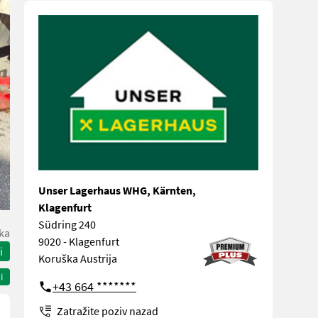
Unser Lagerhaus WHG, Kärnten,
Klagenfurt
Südring 240
ka
9020 - Klagenfurt
i
Koruška Austrija
i
+43 664 *******
Zatražite poziv nazad