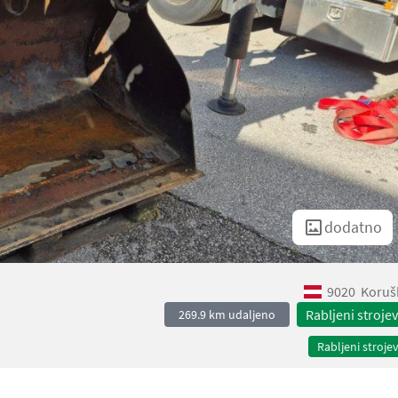
dodatno
9020
Koruš
Rabljeni strojev
269.9 km udaljeno
Rabljeni strojev