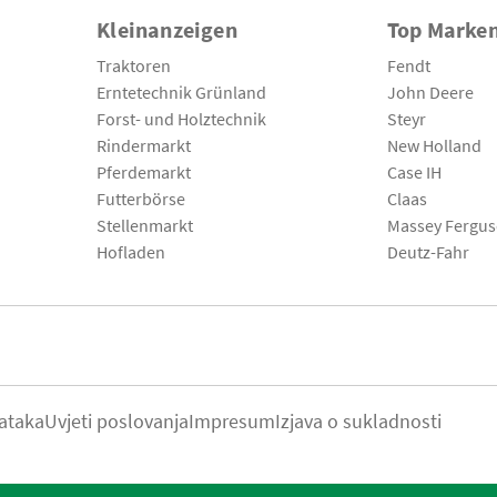
Kleinanzeigen
Top Marke
Traktoren
Fendt
Erntetechnik Grünland
John Deere
Forst- und Holztechnik
Steyr
Rindermarkt
New Holland
Pferdemarkt
Case IH
Futterbörse
Claas
Stellenmarkt
Massey Fergu
Hofladen
Deutz-Fahr
ataka
Uvjeti poslovanja
Impresum
Izjava o sukladnosti