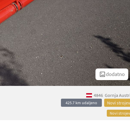
dodatno
4846
Gornja Austr
Novi strojev
425.7 km udaljeno
Novi strojev