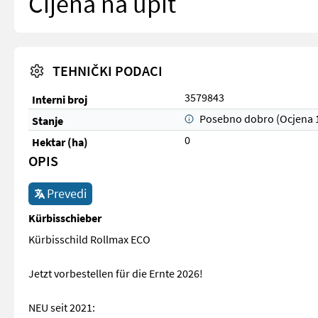
Cijena na upit
TEHNIČKI PODACI
3579843
Interni broj
Posebno dobro (Ocjena 
Stanje
0
Hektar (ha)
OPIS
Prevedi
Kürbisschieber
Kürbisschild Rollmax ECO
Jetzt vorbestellen für die Ernte 2026!
NEU seit 2021: