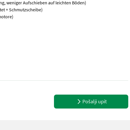
ng, weniger Aufschieben auf leichten Böden)
htet + Schmutzscheibe)
motore)
026! NEU seit 2021: - größere Stützwalze (ruhigerer Lauf, bessere
Pošalji upit