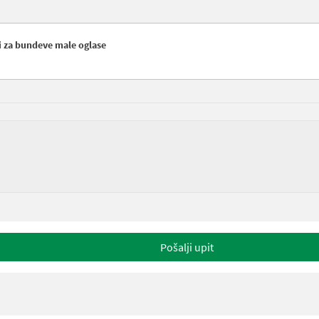
i za bundeve male oglase
Pošalji upit