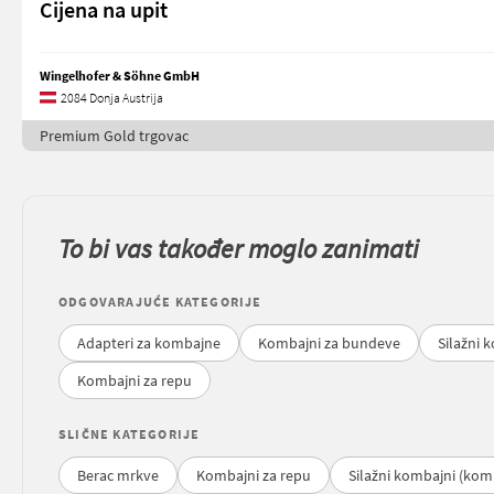
Cijena na upit
Wingelhofer & Söhne GmbH
2084 Donja Austrija
Premium Gold trgovac
To bi vas također moglo zanimati
ODGOVARAJUĆE KATEGORIJE
Adapteri za kombajne
Kombajni za bundeve
Silažni 
Kombajni za repu
SLIČNE KATEGORIJE
Berac mrkve
Kombajni za repu
Silažni kombajni (kom