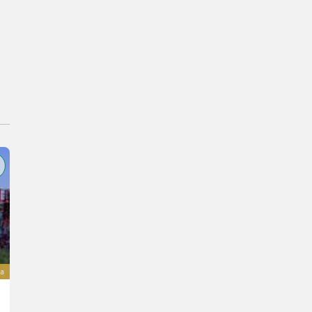
a
Ascon3 POLYLINER