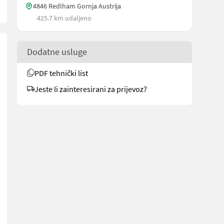
4846 Redlham Gornja Austrija
425.7 km udaljeno
Dodatne usluge
PDF tehnički list
Jeste li zainteresirani za prijevoz?