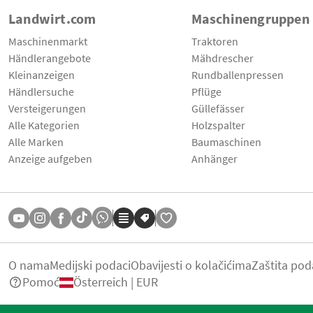
Landwirt.com
Maschinengruppen
Maschinenmarkt
Traktoren
Händlerangebote
Mähdrescher
Kleinanzeigen
Rundballenpressen
Händlersuche
Pflüge
Versteigerungen
Güllefässer
Alle Kategorien
Holzspalter
Alle Marken
Baumaschinen
Anzeige aufgeben
Anhänger
O nama
Medijski podaci
Obavijesti o kolačićima
Zaštita pod
Pomoć
Österreich | EUR