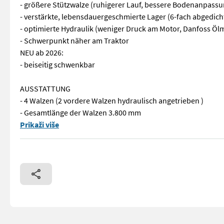
- größere Stützwalze (ruhigerer Lauf, bessere Bodenanpassu
- verstärkte, lebensdauergeschmierte Lager (6-fach abgedic
- optimierte Hydraulik (weniger Druck am Motor, Danfoss Öl
- Schwerpunkt näher am Traktor
NEU ab 2026:
- beiseitig schwenkbar
AUSSTATTUNG
- 4 Walzen (2 vordere Walzen hydraulisch angetrieben )
- Gesamtlänge der Walzen 3.800 mm
Kürbisschild Rollmax ECO Jetzt vorbestellen für die Ernte 2
Prikaži više