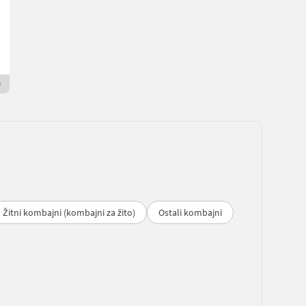
Cijena na upit
Ascon3 Maschinenbau GmbH
8435 Štajerska
Premium Plus trgovac
Žitni kombajni (kombajni za žito)
Ostali kombajni