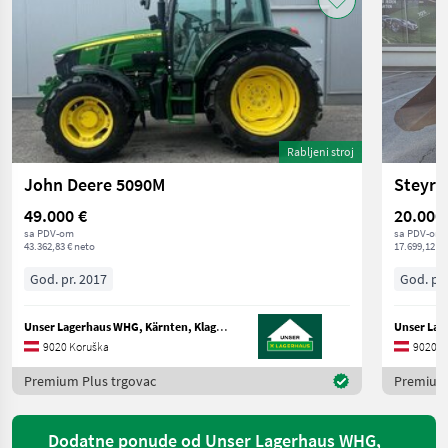
Rabljeni stroj
John Deere 5090M
Steyr 
49.000 €
20.000
sa PDV-om
sa PDV-om
43.362,83 € neto
17.699,12 € 
God. pr. 2017
God. pr.
Unser Lagerhaus WHG, Kärnten, Klagenfurt
9020 Koruška
9020 K
Premium Plus trgovac
Premium 
Dodatne ponude od Unser Lagerhaus WHG,