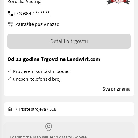
Koruška Austrija
+43 664 *******
Zatražite poziv nazad
Detalji o trgovcu
Od 23 godina Trgovci na Landwirt.com
Provjereni kontaktni podaci
uneseni telefonski broj
Sva priznanja
/
Tržište strojeva
/
JCB
Loading the map will send data to Google.