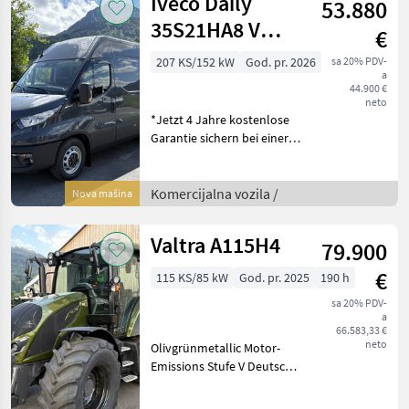
Iveco Daily
53.880
35S21HA8 V
€
Kastenwagen
207 KS/152 kW
God. pr. 2026
sa 20% PDV-
a
**AKTION**
44.900 €
neto
*Jetzt 4 Jahre kostenlose
Garantie sichern bei einer
Zulassung bis 30.09.2026*
*Weitere Informationen
erhalten Sie bei unseren
Komercijalna vozila /
Nova mašina
Verkaufsberater* 3, 5 t
HzGg, 207
Valtra A115H4
79.900
€
115 KS/85 kW
God. pr. 2025
190 h
sa 20% PDV-
a
66.583,33 €
neto
Olivgrünmetallic Motor-
Emissions Stufe V Deutsche
Fahrzeugunterlagen
Unlimited Option