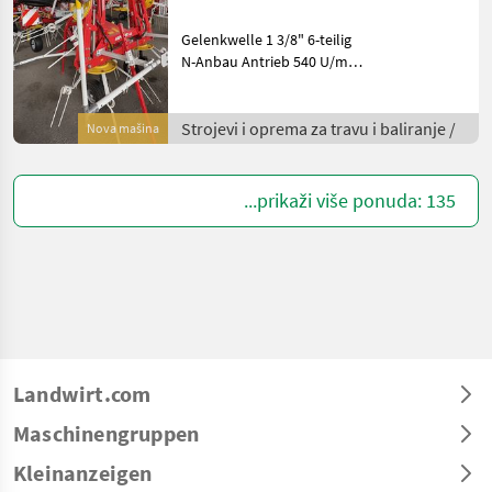
Gelenkwelle 1 3/8" 6-teilig
N-Anbau Antrieb 540 U/min
Dämpfungsstreben Tastrad
mit Bereifung 15 x 6, 0-6
Hydrolift Arbeitsbreite: 6, 00
Strojevi i oprema za travu i baliranje /
Nova mašina
m Transportbreite: 2
...prikaži više ponuda: 135
Landwirt.com
Maschinengruppen
Kleinanzeigen