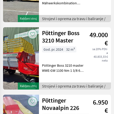
Mähwerkskombination
Arbeitsbreite 9, 45 bis 9,
75m stabilen Anbaubock
mit Anfahrsicherung,
Strojevi i oprema za travu i baliranje /
Rabljeni stroj
DuoGrip
Mähwerksaufhängung für
Pöttinger Boss
49.000
optimale Bodenanpassung
Safe
3210 Master
€
God. pr. 2024
32 m³
sa 20% PDV-
a
40.833,33 €
neto
Pöttinger Boss 3210 master
WWE-GW 1100 Nm 1 3/8 6-
tlg. Hydraulische Einleiter-
Bremse Einzelachse
Achsspurweite 1850 mm
Strojevi i oprema za travu i baliranje /
Rabljeni stroj
ADR, 8-Loch
Notbremsventil für
Pöttinger
6.950
hydraulis
Novaalpin 226
€