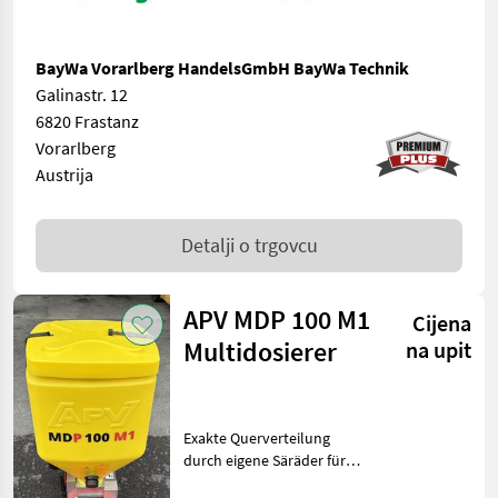
BayWa Vorarlberg HandelsGmbH BayWa Technik
Galinastr. 12
6820 Frastanz
Vorarlberg
Austrija
Detalji o trgovcu
APV MDP 100 M1
Cijena
Multidosierer
na upit
Exakte Querverteilung
durch eigene Säräder für
jeden Abgang