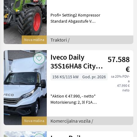
Profi+ Setting2 Kompressor
Standard Abgasstufe V
Standardlüfter
Kraftstoffvorfilter beheizt
Kraftstoffvorfilter Planeten-
Traktori /
Nova mašina
Hinterachse MZW
540/540E/1000/100
Iveco Daily
57.588
35S16HA8 City
€
Box **AKTION**
156 KS/115 kW
God. pr. 2026
sa 20% PDV-
a
47.990 €
neto
*Aktion € 47.990, - netto*
Motorisierung: 2, 3l F1A
156PS/115kW Euro 6eBIS 8
Gang Wandlerautomatik HI-
MATIC Gewichtsbereich: 3, 5
Komercijalna vozila /
Nova mašina
t Radstand 4100 mm City
Box A