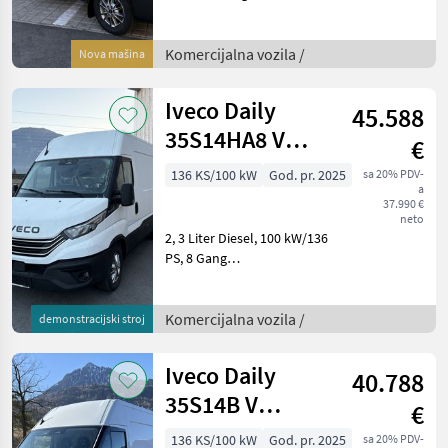
Wandlerautomatik HI-
MATIC, Superhochdach H3
[2100mm], Radstand 4100
Komercijalna vozila /
Nova mašina
mm, HzlGg. 3500 kg
Bereifung 225/65R16 ECO
Iveco Daily
45.588
M+S Full
35S14HA8 V
€
Kastenwagen
136 KS/100 kW
God. pr. 2025
sa 20% PDV-
a
37.990 €
neto
2, 3 Liter Diesel, 100 kW/136
PS, 8 Gang
Wandlerautomatik HI-
MATIC Radstand 3520 mm,
Laderaumlänge 3540 mm
Komercijalna vozila /
demonstracijski stroj
Dachhöhe Kastenwagen
1900 - Hochdach H2
Iveco Daily
40.788
[1900mm] Seite
35S14B V
€
Kastenwagen
136 KS/100 kW
God. pr. 2025
sa 20% PDV-