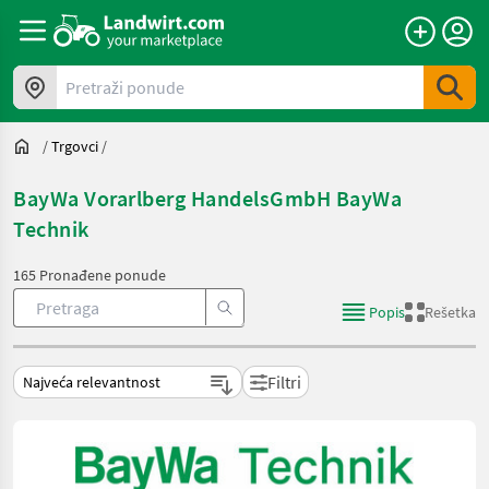
Pretraži ponude
/
Trgovci
/
BayWa Vorarlberg HandelsGmbH BayWa
Technik
165 Pronađene ponude
Popis
Rešetka
Filtri