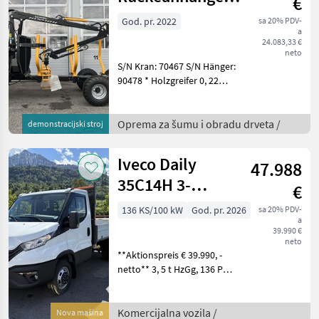
€
mit Kran 700 Pro
God. pr. 2022
sa 20% PDV-
a
24.083,33 €
neto
S/N Kran: 70467 S/N Hänger:
90478 * Holzgreifer 0, 22
(Öffnungsweite 1230 mm) *
Endlosrotator CR 400, 4 to *
hydr. Klappstützfüße *
Oprema za šumu i obradu drveta /
demonstracijski stroj
Weitwinkelgelenk am Kran
* h
Iveco Daily
47.988
35C14H 3-
€
Seiten-Kipper
136 KS/100 kW
God. pr. 2026
sa 20% PDV-
a
**AKTION**
39.990 €
neto
**Aktionspreis € 39.990, -
netto** 3, 5 t HzGg, 136 PS,
6 Gang Schaltgetriebe
Radstand 3450 mm, 3-
Seitenkipper mit
Komercijalna vozila /
Nova mašina