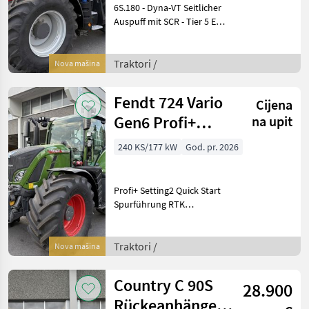
6S.180 - Dyna-VT Seitlicher
Auspuff mit SCR - Tier 5 ED -
Elektronisch geregelter
Motor Dyna-VT Getriebe 50
km/h mit DTM
Traktori /
Nova mašina
Multifunktionsarmlehne
mit MultiPad-Fahr
Fendt 724 Vario
Cijena
Gen6 Profi+
na upit
Setting2
240 KS/177 kW
God. pr. 2026
Profi+ Setting2 Quick Start
Spurführung RTK
Abgasstufe V
Kraftstoffvorfilter beheizt
Motorbremse Planeten-
Traktori /
Nova mašina
Hinterachse 50 km/h -
Ausführung Flanschzapfen
Country C 90S
28.900
1
Rückeanhänger