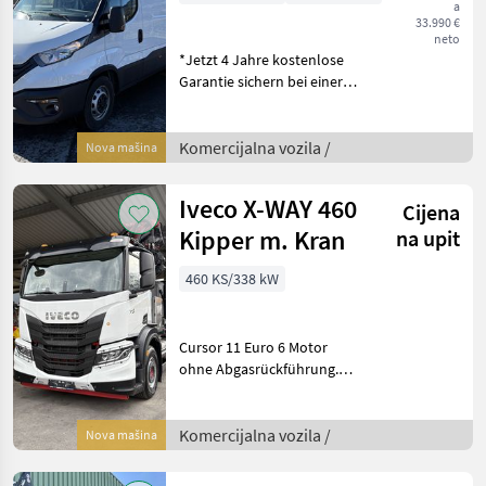
a
**AKTION
33.990 €
33.990,- net
neto
*Jetzt 4 Jahre kostenlose
Garantie sichern bei einer
Zulassung bis 30.09.2026*
*Weitere Informationen
erhalten Sie bei unseren
Komercijalna vozila /
Nova mašina
Verkaufsberater* 3, 5 t
HzGg, 100 k
Iveco X-WAY 460
Cijena
Kipper m. Kran
na upit
460 KS/338 kW
Cursor 11 Euro 6 Motor
ohne Abgasrückführung.
460 PS TX-12 Gang
Automatikgetriebe,
Luftfederung an
Komercijalna vozila /
Nova mašina
Hinterachse, 90 km/h
Notbremsassistent (AEBS),