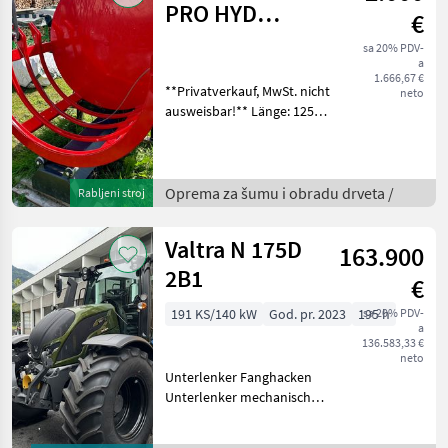
PRO HYD
€
Bündelgerät
sa 20% PDV-
a
mech.
1.666,67 €
**Privatverkauf, MwSt. nicht
Vorspannung
neto
ausweisbar!** Länge: 1250
mm Max. Breite: 1380 mm
Höhe: 1490 mm Kapazität: 1
m3 Gewicht: 280 kg
Kippung: hydraulisch
Oprema za šumu i obradu drveta /
Rabljeni stroj
Vorspann
Valtra N 175D
163.900
2B1
€
191 KS/140 kW
God. pr. 2023
195 h
sa 20% PDV-
a
136.583,33 €
neto
Unterlenker Fanghacken
Unterlenker mechanisch
verstellbar Mechanische
Unterlenker-Seitenstreben