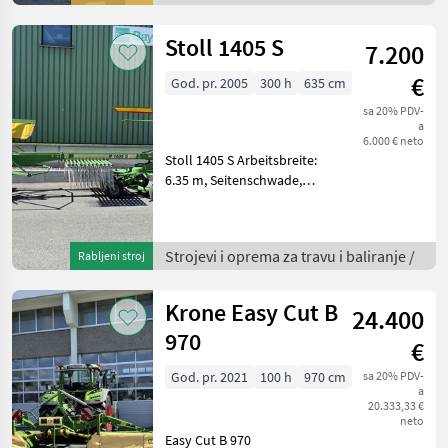
Alubordwände (Scattolini)
Anhängelast 3.500 k
Stoll 1405 S
7.200
€
God. pr. 2005
300 h
635 cm
sa 20% PDV-
a
6.000 € neto
Stoll 1405 S Arbeitsbreite:
6.35 m, Seitenschwade,
Tastrad 18.5x8.5-8, 2 Kreisel
mit je 12 Zinkenarme, 4
Doppelzinken je Zinkenarm
Strojevi i oprema za travu i baliranje /
Rabljeni stroj
Beleuchtung, Zapfwelle,
Schwadtu
Krone Easy Cut B
24.400
970
€
God. pr. 2021
100 h
970 cm
sa 20% PDV-
a
20.333,33 €
neto
Easy Cut B 970