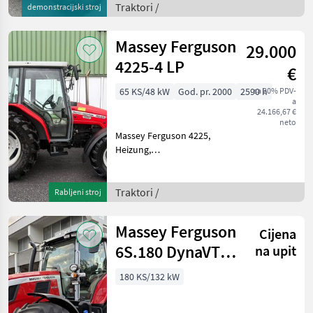
Höchstgeschwindigkeit 50
Traktori /
demonstracijski stroj
km/h Motorvorwärmung
Gefederte Vor
Massey Ferguson
29.000
4225-4 LP
€
65 KS/48 kW
God. pr. 2000
2590 h
sa 20% PDV-
a
24.166,67 €
neto
Massey Ferguson 4225,
Heizung,
Lastschaltgetriebe,
Powershuttle, 2x DW,
Pogon: Pogon na sve
Traktori /
Rabljeni stroj
kotače (4x4), , Platforma:
Kabina, Broj obrtaja
Massey Ferguson
Cijena
priključnog vratila/ kardana
6S.180 DynaVT
na upit
EXCLUSIVE
180 KS/132 kW