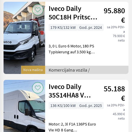
strojevi Transporteri i
Iveco Daily
95.880
kamioneti
50C18H Pritsche
€
m. Kran
179 KS/132 kW
God. pr. 2024
sa 20% PDV-
a
79.900 €
neto
3, 0 L Euro 6 Motor, 180 PS
Typisierung auf 3.500 kg
Gesamtgewicht N2
Höchstgewicht 4.200 kg,
Gesamtgewicht 3.500 kg
Komercijalna vozila /
Nova mašina
Höchstgeschwindigkeit 90
kmh begrenzt, B-Sch
Iveco Daily
55.188
35S14HA8 V
€
Kastenwagen
136 KS/100 kW
God. pr. 2025
sa 20% PDV-
a
45.990 €
neto
Motor: 2, 3l F1A 136PS Euro
VIe HD 8 Gang