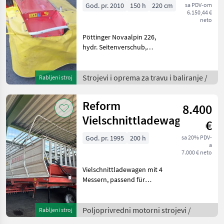
God. pr. 2010
150 h
220 cm
sa PDV-om
6.150,44 €
neto
Pöttinger Novaalpin 226,
hydr. Seitenverschub,
540U/min für Reform
Strojevi i oprema za travu i
baliranje Rotacijske (roto
Strojevi i oprema za travu i baliranje /
Rabljeni stroj
kosilice)
Reform
8.400
Vielschnittladewagen
€
God. pr. 1995
200 h
sa 20% PDV-
a
7.000 € neto
Vielschnittladewagen mit 4
Messern, passend für
Reform Muli, langer
Radstand, sofort
einsatzbereit.
Poljoprivredni motorni strojevi /
Rabljeni stroj
Poljoprivredni motorni