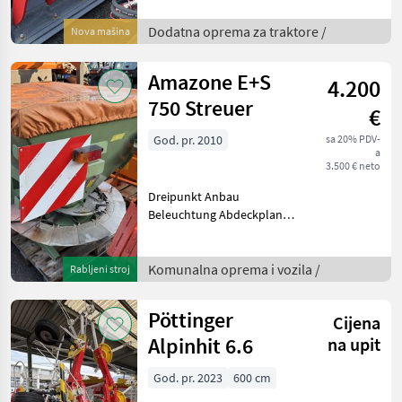
Dodatna oprema za traktore /
Nova mašina
Amazone E+S
4.200
750 Streuer
€
God. pr. 2010
sa 20% PDV-
a
3.500 € neto
Dreipunkt Anbau
Beleuchtung Abdeckplane
Streuschutz Plane
Konstrukcija/ karoserija:
Nošen, miješalica, rasveta,
Komunalna oprema i vozila /
Rabljeni stroj
poklopac Komunalna
oprema i vozila Rasipači za
Pöttinger
Cijena
sol
Alpinhit 6.6
na upit
God. pr. 2023
600 cm