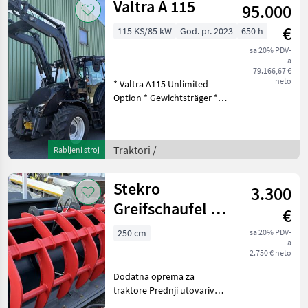
Valtra A 115
95.000
Berganfahrhilf
€
115 KS/85 kW
God. pr. 2023
650 h
sa 20% PDV-
a
79.166,67 €
neto
* Valtra A115 Unlimited
Option * Gewichtsträger *
Vorderradkotflügel drehbar
* Hintere Kotflügel *
Hydraulikpumpe * 3 St.;
Traktori /
Rabljeni stroj
2xDA KO FL+DA FD KO FL * 2
Tür Ka
Stekro
3.300
Greifschaufel 2,5
€
Bobcat
250 cm
sa 20% PDV-
a
2.750 € neto
Dodatna oprema za
traktore Prednji utovarivači
- priključni