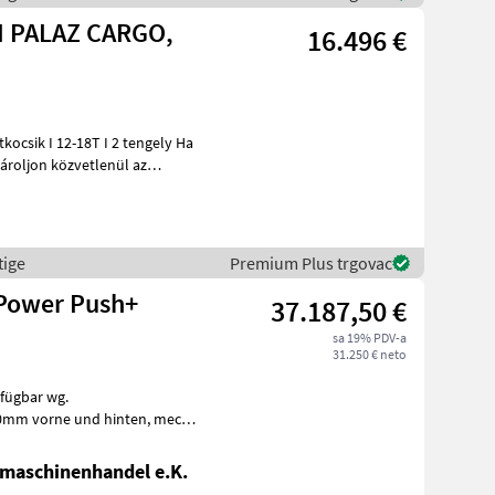
I PALAZ CARGO,
16.496 €
ároljon közvetlenül az
tige
Premium Plus trgovac
 Power Push+
37.187,50 €
sa 19% PDV-a
31.250 € neto
rfügbar wg.
AHK, Aufsatzwände 600mm seitlich abklappbar, S
maschinenhandel e.K.