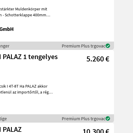
rstärkter Muldenkörper mit
en - Schotterklappe 400mm
r
k GmbH
inger
Premium Plus trgovac
 PALAZ 1 tengelyes
5.260 €
Ha PALAZ akkor
l az importőrtől, a régió
tige
Premium Plus trgovac
I PALAZ
10.300 €