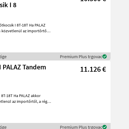
ik I 8
k I 8T-18T Ha PALAZ
 közvetlenül az importőrtől,
tige
Premium Plus trgovac
I PALAZ Tandem
11.126 €
ALAZ akkor
l az importőrtől, a régió
tige
Premium Plus trgovac