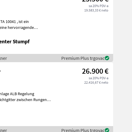
sa 20% PDV-a
19.583,33 € neto
ustand ausze
enter Stumpf
tner
Premium Plus trgovac
L
26.900 €
sa 20% PDV-a
22.416,67 € neto
anlage ALB Regelung
ichtgitter zwischen Rungen
tner
Premium Plus trgovac