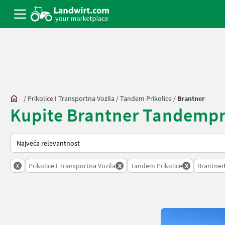
/
Prikolice I Transportna Vozila
/
Tandem Prikolice
/
Brantner
Kupite Brantner Tandempriko
Tako se sortira na Landwirt.com
x
x
x
Prikolice I Transportna Vozila
Tandem Prikolice
Brantner