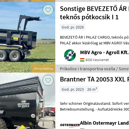
Sonstige BEVEZETŐ ÁR 
teknős pótkocsik I 1
God. pr. 2026
BEVEZETŐ ÁR I PALAZ CARGO, teknős pótkocsik I 12-18T I 2 tengely Ha
PALAZ akkor kizárólag az MBV AGRO! Vás
importőrtől, a régió legnagyobb PA
MBV Agro - Agroll Kft.
6000 Kecskemét
Prikolice i transportna vozila / Sons
Nova mašina
Brantner TA 20053 XXL
God. pr. 2023
26 m³
Sehr schöner Originalzustand. Sofort ve
Betriebsumstellung. - Aufsatzdreicke 300mm vorne und hinten, mech.
Albin Ostermayr Land