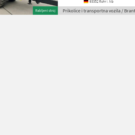
93352 Rohr i. Nb
Prikolice i transportna vozila / Bran
Rabljeni stroj