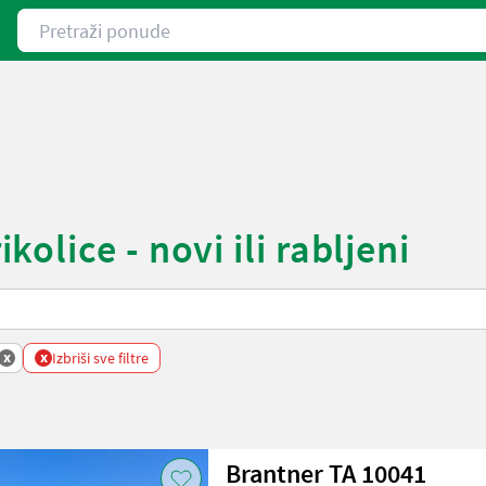
Pretraži ponude
lice - novi ili rabljeni
x
x
Izbriši sve filtre
Brantner TA 10041