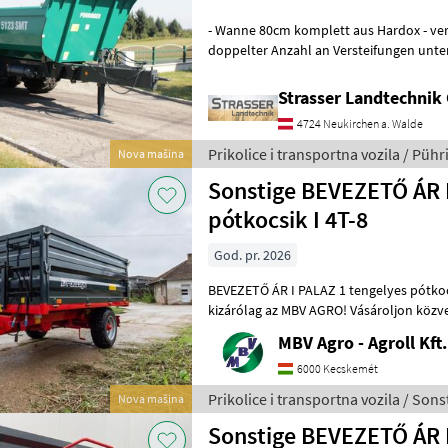
- Wanne 80cm komplett aus Hardox - ve
doppelter Anzahl an Versteifungen unt
(Pendelbordwand oben mit erhöhtem D
Strasser Landtechni
4724 Neukirchen a. Walde
Prikolice i transportna vozila / Pühr
Nova mašina
Sonstige BEVEZETŐ ÁR I
pótkocsik I 4T-8
God. pr. 2026
BEVEZETŐ ÁR I PALAZ 1 tengelyes pótkocsik I 4T-8T 
kizárólag az MBV AGRO! Vásároljon közvetlenü
legnagyobb PALAZ kereskedőitő
MBV Agro - Agroll Kft.
6000 Kecskemét
Prikolice i transportna vozila / Sons
Nova mašina
Sonstige BEVEZETŐ ÁR 