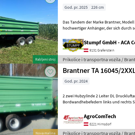
God. pr. 2025
226 cm
Das Tandem der Marke Brantner, Modell TA 10041 , ist ein
hochwertiger Anhänger, der sich durch seine hervorragende
Ausstattung und seinen erstklassigen Z
Stumpf GmbH - ACA C
9131 Grafenstein
Prikolice i transportna vozila / Bran
Rabljeni stroj
Brantner TA 16045/2XX
God. pr. 2024
2 zwei Hubzylinde 2 Leiter DL Druckluft
Bordwandhebefedern links und rechts S
mit Plexiglasabdeckung in oberster Stir
AgroComTech
8221 Hirnsdorf
Prikolice i transportna vozila / Bran
Nova mašina