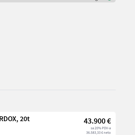
RDOX, 20t
43.900 €
sa 20% PDV-a
36.583,33 € neto