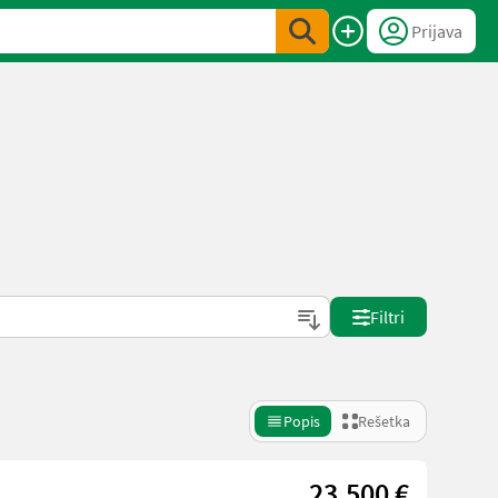
Prijava
Filtri
Popis
Rešetka
23.500 €