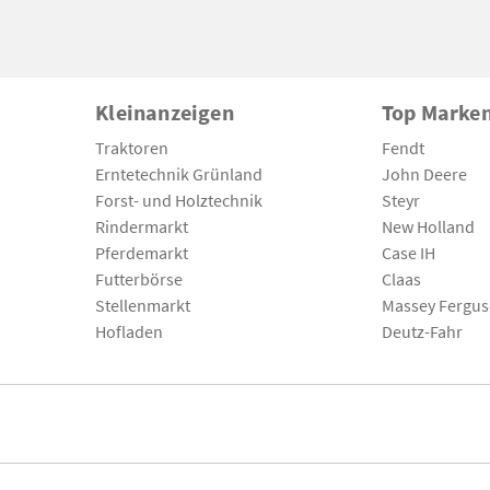
Kleinanzeigen
Top Marke
Traktoren
Fendt
Erntetechnik Grünland
John Deere
Forst- und Holztechnik
Steyr
Rindermarkt
New Holland
Pferdemarkt
Case IH
Futterbörse
Claas
Stellenmarkt
Massey Fergu
Hofladen
Deutz-Fahr