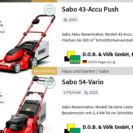
Sabo 43-Accu Push
Bj. 2025
Sabo Akku Rasenmäher, Modell 43-Accu 43 cm Schnittbreite für
Flächen bis 500 m² Schnitthöhenverstellu
5 - 8, 0 cm) Fangkorb mit 45 Liter
D.O.B. & Völk GmbH, 
93055 Regensburg
Haus und Garten / Sabo
Neumaschine
Sabo 54-Vario
5 PS/4 kW
Bj. 2025
Sabo Rasenmäher, Modell 54-Vario Leistungsstarker 4-Takt
Benzinmotor mit 3, 4 kW 54 cm Schnittbre
Schnitthöhenverstellung zentral in 8 St
D.O.B. & Völk GmbH, 