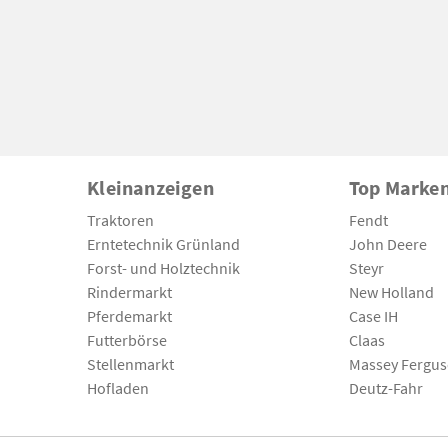
Kleinanzeigen
Top Marke
Traktoren
Fendt
Erntetechnik Grünland
John Deere
Forst- und Holztechnik
Steyr
Rindermarkt
New Holland
Pferdemarkt
Case IH
Futterbörse
Claas
Stellenmarkt
Massey Fergu
Hofladen
Deutz-Fahr