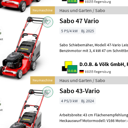
93055 Regensburg
Haus und Garten / Sabo
Neumaschine
Sabo 47 Vario
5 PS/4 kW
Bj. 2025
Sabo Schiebemäher, Modell 47-Vario Leistungsstarker 4-Takt
Benzinmotor mit 3, 4 kW 47 cm Schnittbreite für Flächen bis 1.500 m²
Schnitthöhenverstellung zentral in
D.O.B. & Völk GmbH, 
93055 Regensburg
Haus und Garten / Sabo
Neumaschine
Sabo 43-Vario
4 PS/3 kW
Bj. 2024
Arbeitsbreite: 43 cm Flächenempfehlung
Heckauswurf Motormodell: V166 Motor: 4
kW Hubraum: 166 cm³ Drehzahl: 280