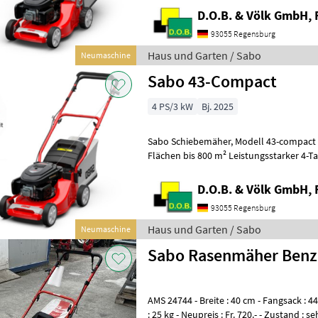
D.O.B. & Völk GmbH, 
93055 Regensburg
Haus und Garten / Sabo
Neumaschine
Sabo 43-Compact
4 PS/3 kW
Bj. 2025
Sabo Schiebemäher, Modell 43-compact 43 cm Schnittbreite für
Flächen bis 800 m² Leistungsstarker 4-T
Schnitthöhenverstellung zentral in 7 S
D.O.B. & Völk GmbH, 
93055 Regensburg
Haus und Garten / Sabo
Neumaschine
Sabo Rasenmäher Benzi
AMS 24744 - Breite : 40 cm - Fangsack : 44
: 25 kg - Neupreis : Fr. 720.- - Zustand : s