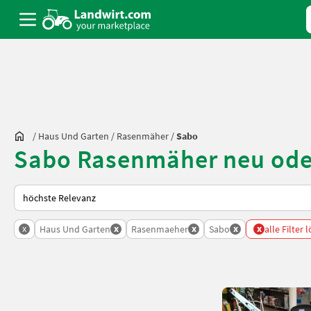
/
Haus Und Garten
/
Rasenmäher
/
Sabo
Sabo Rasenmäher neu ode
So wird auf Landwirt.com sortiert
x
x
x
x
x
Haus Und Garten
Rasenmaeher
Sabo
alle Filter 