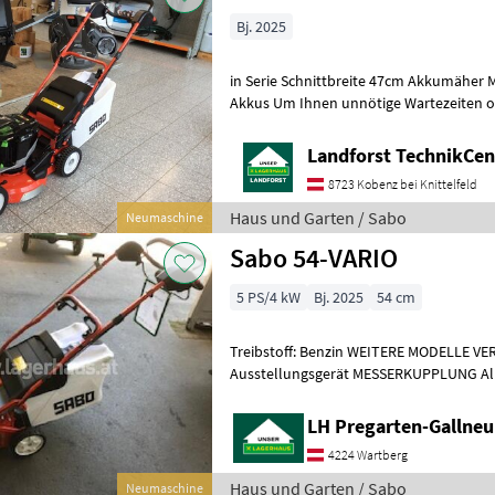
Bj. 2025
in Serie Schnittbreite 47cm Akkumäher 
Akkus Um Ihnen unnötige Wartezeiten oder Wegstrecken zu ersparen,
bitten wir Sie um vorherige Kon
Landforst TechnikCent
8723 Kobenz bei Knittelfeld
Haus und Garten / Sabo
Neumaschine
Sabo 54-VARIO
5 PS/4 kW
Bj. 2025
54 cm
Treibstoff: Benzin WEITERE MODELLE V
Ausstellungsgerät MESSERKUPPLUNG A
Fahrant
LH Pregarten-Gallneu
4224 Wartberg
Haus und Garten / Sabo
Neumaschine