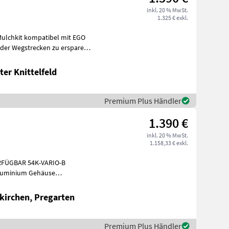
inkl. 20 % MwSt.
1.325 € exkl.
Mulchkit kompatibel mit EGO
er Knittelfeld
Premium Plus Händler
1.390 €
inkl. 20 % MwSt.
1.158,33 € exkl.
ERFÜGBAR 54K-VARIO-B
luminium Gehäuse
rieb Variabel von 2, 7-4, 8 km/h 47 Vario 5
kirchen, Pregarten
Premium Plus Händler