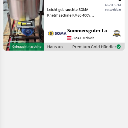
MwSt nicht
Leicht gebrauchte SOMA
ausweisbar
Knetmaschine KM80 400V
Motor 80l Inhalt
Fremdverkauf: Die
Sommersguter Landmaschinen GmbH
Maschine ist beim Kunden
und kann unter der
8654 Fischbach
Telefonnummer - besichtigt
Haus und
Premium Gold Händler
Gebrauchtmaschine
werden. H
Garten /
Sonstige