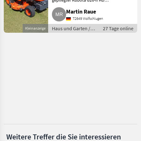
gepflegter Kubota G26-II HD
Husqvarna
Profi-Großflächenmäher aus
Martin Raue
Vereinsbesitz. Die Maschine
Honda
wurde ausschließlich für die
72649 Wolfschlugen
Pflege unserer Sportanlage
Haus und Garten /
27 Tage online
Kleinanzeige
Stiga
Rasenmäher
John Deere
Stihl
Alle 34
anzeigen
MARKTPLATZ
Marktplatz
Händlerangebote
Kleinanzeigen
Weitere Treffer die Sie interessieren