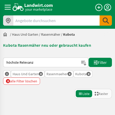
Angebote durchsuchen
/
Haus Und Garten
/
Rasenmäher
/
Kubota
Kubota Rasenmäher neu oder gebraucht kaufen
So wird auf Landwirt.com sortiert
Filter
x
x
x
x
Haus Und Garten
Rasenmaeher
Kubota
x
alle Filter löschen
Liste
Raster