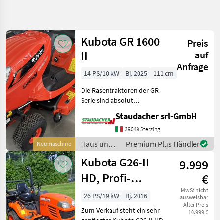
Suche
verfeinern
Kubota GR 1600
Preis
Kategorie
Land
Filter
4
II
auf
Anfrage
2
14 PS/10 kW
Bj. 2025
111 cm
AKTUELLER
Zurücksetzen
Ergebnisse
PFAD
anzeigen
Die Rasentraktoren der GR-
Sonstiges
Serie sind absolut
verlässliche und starke
Haus
Staudacher srl-GmbH
"Partner" und sorgen auf
Und
Garten
jedem Grundstück für
39049 Sterzing
Fahrspaß und
Rasenmaeher
Haus und
Premium Plus Händler
Neumaschine
professionelle Rasenpflege
Garten /
Kubota
-
Kubota G26-II
9.999
Kubota
HD, Profi-
€
KATEGORIE
WÄHLEN
Großflächenmäher,
MwSt nicht
26 PS/19 kW
Bj. 2016
ausweisbar
Kubota
Alter Preis
Hochentleerung
Zum Verkauf steht ein sehr
10.999 €