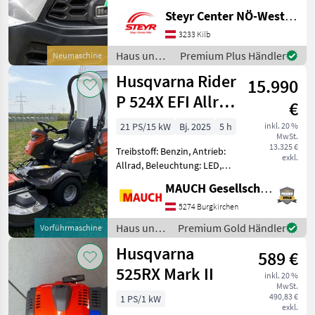
Getriebe: Hydrostat
Steyr Center NÖ-West - Standort Kilb
Fangbox: 320l Haus und
Garten Rasentraktor
3233 Kilb
Haus und
Premium Plus Händler
Neumaschine
Garten /
Husqvarna Rider
15.990
Herkules
P 524X EFI Allrad
€
137X Mähdeck
21 PS/15 kW
Bj. 2025
5 h
inkl. 20 %
MwSt.
Vorführer
13.325 €
Treibstoff: Benzin, Antrieb:
exkl.
Allrad, Beleuchtung: LED,
Getriebeart Landmaschine:
MAUCH Gesellschaft m.b.H. & Co.KG
Hydrostatgetriebe,
Servolenkung,
5274 Burgkirchen
Tiefenführungsrollen,
Haus und
Premium Gold Händler
Vorführmaschine
Hinterachslenkung,
Garten /
Husqvarna
Hydraulische Höhe
589 €
Husqvarna
525RX Mark II
inkl. 20 %
MwSt.
490,83 €
1 PS/1 kW
exkl.