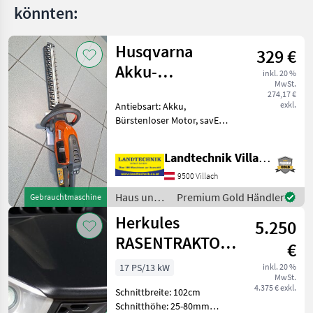
könnten:
Husqvarna
329 €
Akku-
inkl. 20 %
MwSt.
Heckenschere
274,17 €
exkl.
Antiebsart: Akku,
215 iHD45 Set
Bürstenloser Motor, savE
Modus Husqvarna Akku-
Heckenschere 215 iHD45
Landtechnik Villach GmbH
Set, Motortyp: bürstenlos,
Messerlänge: 45 cm,
9500 Villach
Gewicht: 3, 2 kg,
Haus und
Premium Gold Händler
Gebrauchtmaschine
Ausstattung: dig
Garten /
Herkules
5.250
Husqvarna
RASENTRAKTOR
€
HT 102-21 HD
17 PS/13 kW
inkl. 20 %
MwSt.
NEO
4.375 € exkl.
Schnittbreite: 102cm
Schnitthöhe: 25-80mm