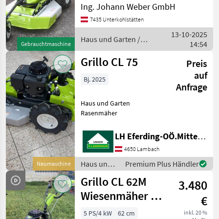
Husqvarna
Ing. Johann Weber GmbH
[Modellname], ist ein
leistungsstarker
7435 Unterkohlstätten
Honda
Hochgrasmäher, der mit
13-10-2025
seiner 11 PS starken
Haus und Garten /
14:54
Gebrauchtmaschine
Benzinmotorisierung übe
Grillo
Stiga
Grillo CL 75
Preis
John Deere
auf
Bj. 2025
Anfrage
Solo
Haus und Garten
Alle 34
Rasenmäher
anzeigen
LH Eferding-OÖ.Mitte, Lambach
MODELL
4650 Lambach
Haus und
Premium Plus Händler
Neumaschine
Garten /
Grillo CL 62M
CL
3.480
Grillo
75
Wiesenmäher -
€
Hydrostatisch
MARKTPLATZ
5 PS/4 kW
62 cm
inkl. 20 %