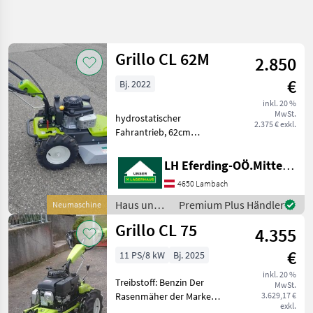
Suche
verfeinern
Grillo CL 62M
2.850
Kategorie
Land
Filter
4
€
Bj. 2022
4
inkl. 20 %
AKTUELLER
Zurücksetzen
Ergebnisse
MwSt.
hydrostatischer
PFAD
2.375 € exkl.
anzeigen
Fahrantrieb, 62cm
Sonstiges
Schnittbreite, Kawasaki 4,
5PS mit Ölpumpe, 180ccm
Haus
LH Eferding-OÖ.Mitte, Lambach
Und
Hubraum, Schnitthöhe 5-
Garten
4650 Lambach
11cm mittels Kurbel
verstellbar, Gummiräder
Rasenmaeher
Haus und
Premium Plus Händler
Neumaschine
4.00-8 ---- La
Garten /
Grillo
Grillo CL 75
4.355
Grillo
KATEGORIE
€
11 PS/8 kW
Bj. 2025
WÄHLEN
inkl. 20 %
Treibstoff: Benzin Der
MwSt.
Grillo
Rasenmäher der Marke
3.629,17 €
exkl.
Grillo, Modell