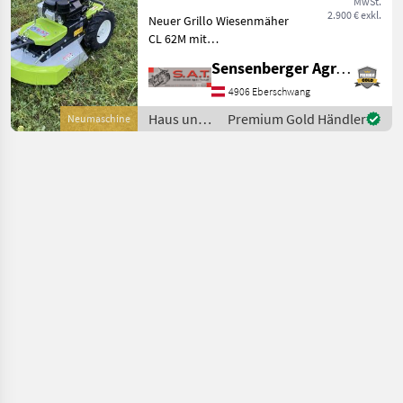
MwSt.
Marktplatz
Händlerangebote
Kleinanzeigen
2.900 € exkl.
Neuer Grillo Wiesenmäher
CL 62M mit
hydrostatischem
Sensenberger Agrar-Technik
Fahrantrieb Grillo CL 62M -
Kawasaki Motor mit 4, 5PS -
4906 Eberschwang
Hubraum 180ccm -
Haus und
Premium Gold Händler
Neumaschine
hydrostatischer
Garten /
Fahrantrieb -ideal für
Grillo