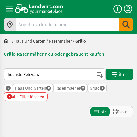
Angebote durchsuchen
/
Haus Und Garten
/
Rasenmäher
/
Grillo
Grillo Rasenmäher neu oder gebraucht kaufen
So wird auf Landwirt.com sortiert
Filter
x
x
x
x
Haus Und Garten
Rasenmaeher
Grillo
x
alle Filter löschen
Liste
Raster