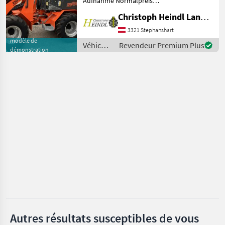
Aufnahme Normalpreis
UNE
Neumaschine 45.000.-
CATÉGORIE
Christoph Heindl Landtechnik GmbH, Stephanshart
excl.MwSt + 2300kg
Eigengewicht + 1850kg
3321 Stephanshart
Kaweco
durchgehende Hubkraft +
modèle de
Véhicules
Revendeur Premium Plus
démonstration
2900mm Hubhöhe an
Weidemann
agricoles
Schaufeldre
à
moteur /
Thaler
Kaweco
Schäffer
Fuchs
Giant
Afficher
tous
les 51
MODÈLE
Autres résultats susceptibles de vous