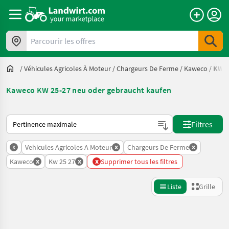
Parcourir les offres
/
Véhicules Agricoles À Moteur
/
Chargeurs De Ferme
/
Kaweco
/
KW 2
Kaweco KW 25-27 neu oder gebraucht kaufen
Voici comment les annonces sont triées sur Landwirt.com
Filtres
x
x
x
Vehicules Agricoles A Moteur
Chargeurs De Ferme
x
x
x
Kaweco
Kw 25 27
Supprimer tous les filtres
Liste
Grille