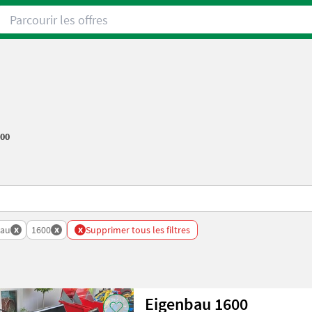
Parcourir les offres
00
x
x
x
bau
1600
Supprimer tous les filtres
Eigenbau 1600