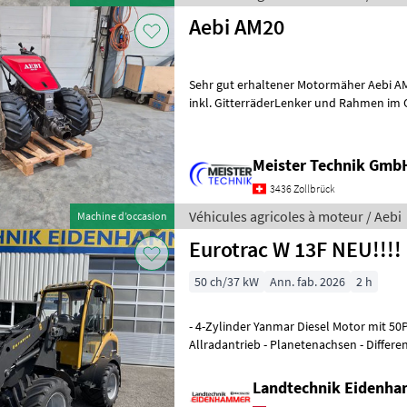
Aebi AM20
Sehr gut erhaltener Motormäher Aebi A
inkl. GitterräderLenker und Rahmen im Origina
gerichtet oder geschweisstohne Ausle
Meister Technik Gmb
3436 Zollbrück
Véhicules agricoles à moteur / Aebi
Machine d’occasion
Eurotrac W 13F NEU!!!!
50 ch/37 kW
Ann. fab. 2026
2 h
- 4-Zylinder Yanmar Diesel Motor mit 50P
Allradantrieb - Planetenachsen - Differe
hydraulische Geräteverri
Landtechnik Eidenh