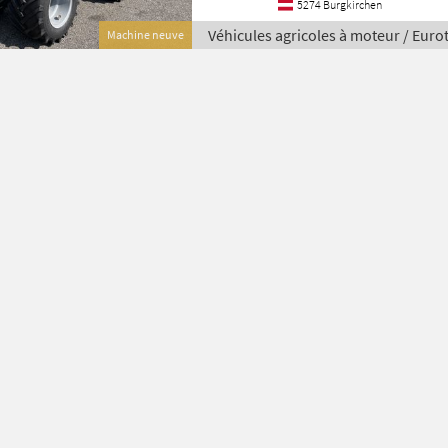
5274 Burgkirchen
Véhicules agricoles à moteur / Euro
Machine neuve