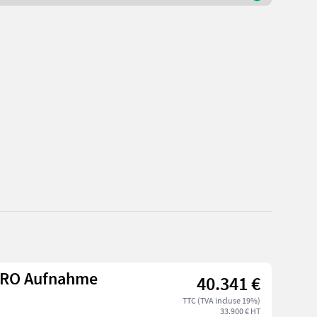
EURO Aufnahme
40.341 €
TTC (TVA incluse 19%)
33.900 € HT