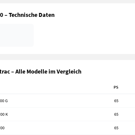
0 – Technische Daten
trac – Alle Modelle im Vergleich
PS
700 G
65
700 K
65
700
65