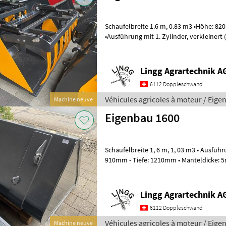
Schaufelbreite 1.6 m, 0.83 m3 •Höhe: 820mm •Tiefe: 980mm
•Ausführung mit 1. Zylinder, verkleinert (H: 750mm/T: 850mm)
•Öffnungshöhe: 1220mm •Zinken gesch
Lingg Agrartechnik A
6112 Doppleschwand
Véhicules agricoles à moteur / Eige
Machine neuve
Eigenbau 1600
Schaufelbreite 1, 6 m, 1, 03 m3 • Ausführung mit Rückenplatte • Höhe:
910mm - Tiefe: 1210mm • Manteldicke: 5
Bodendicke: 5mm - verstärkt mit Fl
Lingg Agrartechnik A
6112 Doppleschwand
Véhicules agricoles à moteur / Eige
Machine neuve