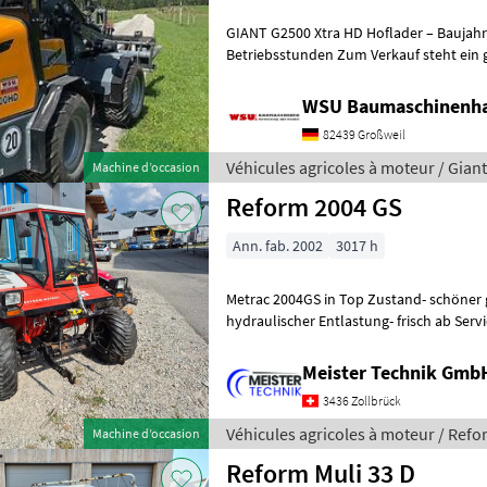
GIANT G2500 Xtra HD Hoflader – Baujahr
Betriebsstunden Zum Verkauf steht ein gepflegter GIANT G2500 Xtra
HD Hoflader aus Baujahr 2023. Die Masc
WSU Baumaschinenha
82439 Großweil
Véhicules agricoles à moteur / Giant
Machine d’occasion
Reform 2004 GS
Ann. fab. 2002
3017 h
Metrac 2004GS in Top Zustand- schöner g
hydraulischer Entlastung- frisch ab Ser
06.2025, Seriennummer:VAR225062AAN
Meister Technik Gmb
3436 Zollbrück
Véhicules agricoles à moteur / Ref
Machine d’occasion
Reform Muli 33 D