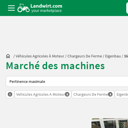
/
Véhicules Agricoles À Moteur
/
Chargeurs De Ferme
/
Eigenbau
/
16
Marché des machines
Voici comment les annonces sont triées sur Landwirt.com
x
x
x
Vehicules Agricoles A Moteur
Chargeurs De Ferme
Eigen