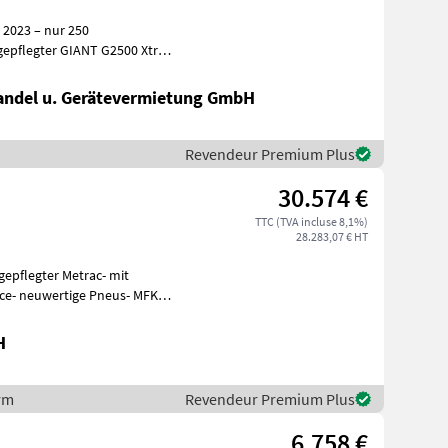
 2023 – nur 250
hine
ndel u. Gerätevermietung GmbH
Revendeur Premium Plus
30.574 €
TTC (TVA incluse 8,1%)
28.283,07 € HT
epflegter Metrac- mit
vice- neuwertige Pneus- MFK
113
H
orm
Revendeur Premium Plus
6.758 €