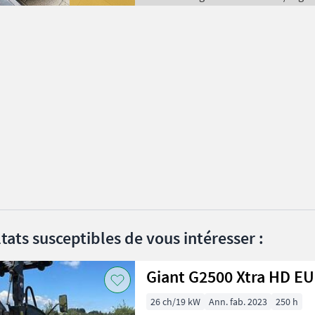
tats susceptibles de vous intéresser :
Giant G2500 Xtra HD 
26 ch/19 kW
Ann. fab. 2023
250 h