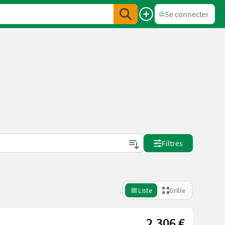
Se connecter
Filtres
Liste
Grille
2.306 €