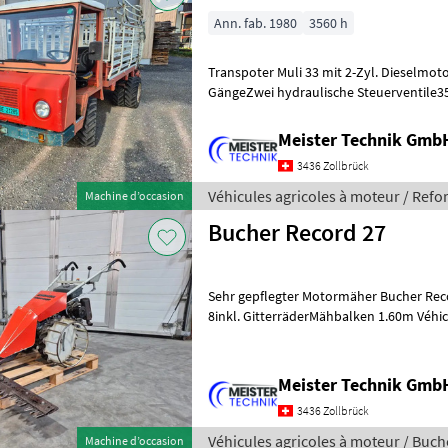
Ann. fab. 1980
3560 h
Transpoter Muli 33 mit 2-Zyl. Dieselmot
GängeZwei hydraulische Steuerventile3560 
einwandfreiMFK 06.2025, Serien
Meister Technik Gmb
3436 Zollbrück
Véhicules agricoles à moteur / Ref
Machine d’occasion
Bucher Record 27
Sehr gepflegter Motormäher Bucher Rec
8inkl. GitterräderMähbalken 1.60m Véhicules agricoles à moteur
Motoculteurs
Meister Technik Gmb
3436 Zollbrück
Véhicules agricoles à moteur / Buch
Machine d’occasion