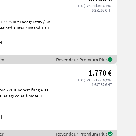
TTC (TVA incluse 8,1%)
6.251,62 € HT
or 33PS mit Ladegerät8V / 8R
Std. Guter Zustand, Läuft
H
orm
Revendeur Premium Plus
1.770 €
TTC (TVA incluse 8,1%)
1.637,37 € HT
ord 27Grundbereifung 4.00-
H
er
Revendeur Premium Plus