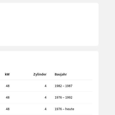
kW
Zylinder
Baujahr
48
4
1982 – 1987
48
4
1976 – 1992
48
4
1976 – heute