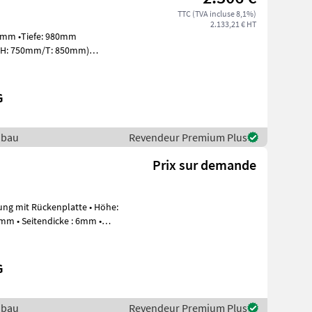
TTC (TVA incluse 8,1%)
2.133,21 € HT
miedet 680mm
G
nbau
Revendeur Premium Plus
Prix sur demande
mm • Seitendicke : 6mm •
G
nbau
Revendeur Premium Plus