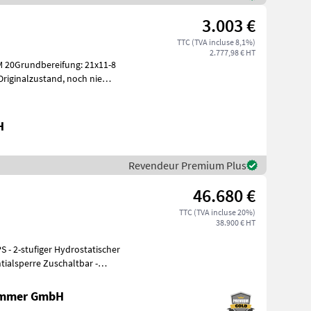
3.003 €
TTC (TVA incluse 8,1%)
2.777,98 € HT
M 20Grundbereifung: 21x11-8
lzustand, noch nie
H
Revendeur Premium Plus
46.680 €
TTC (TVA incluse 20%)
38.900 € HT
S - 2-stufiger Hydrostatischer
ntialsperre Zuschaltbar -
ammer GmbH