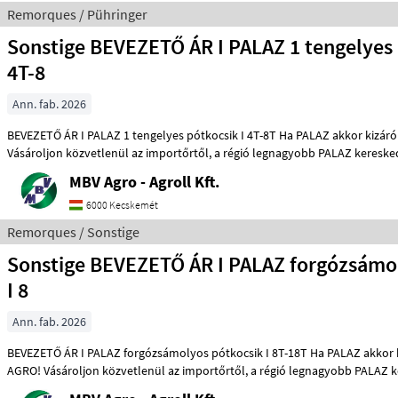
Remorques / Pühringer
Sonstige BEVEZETŐ ÁR I PALAZ 1 tengelyes 
4T-8
Ann. fab. 2026
BEVEZETŐ ÁR I PALAZ 1 tengelyes pótkocsik I 4T-8T Ha PALAZ akkor kizárólag az MBV AGRO!
Vásároljon közvetlenül az importőrtől, a régió legnagyobb PALAZ ke
MBV Agro - Agroll Kft.
6000 Kecskemét
Remorques / Sonstige
Sonstige BEVEZETŐ ÁR I PALAZ forgózsámo
I 8
Ann. fab. 2026
BEVEZETŐ ÁR I PALAZ forgózsámolyos pótkocsik I 8T-18T Ha PALAZ akkor kizárólag az MBV
AGRO! Vásároljon közvetlenül az importőrtől, a régió legnagyo