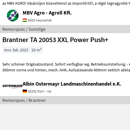
az MBV AGRO! Vásároljon közvetlenül az importőrtől, a régió legnagy
MBV Agro - Agroll Kft.
6000 Kecskemét
Remorques / Sonstige
Brantner TA 20053 XXL Power Push+
Ann. fab. 2023
26 m³
Sehr schöner Originalzustand. Sofort verfügbar wg. Betriebsumstellung. - Aufsatzdreicke
Albin Ostermayr Landmaschinenhandel e.K.
93352 Rohr i. Nb
Remorques / Brantner