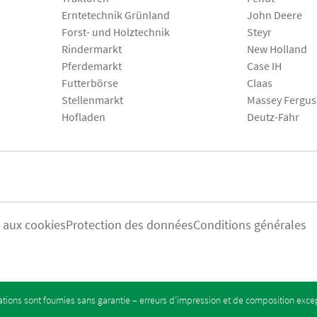
Erntetechnik Grünland
John Deere
Forst- und Holztechnik
Steyr
Rindermarkt
New Holland
Pferdemarkt
Case IH
Futterbörse
Claas
Stellenmarkt
Massey Fergu
Hofladen
Deutz-Fahr
s aux cookies
Protection des données
Conditions générales
tions sont fournies sans garantie – erreurs d’impression et de composition exc