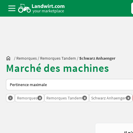
/
Remorques
/
Remorques Tandem
/
Schwarz Anhaenger
Marché des machines
Voici comment les annonces sont triées sur Landwirt.com
x
x
x
x
Remorques
Remorques Tandem
Schwarz Anhaenger
Il n