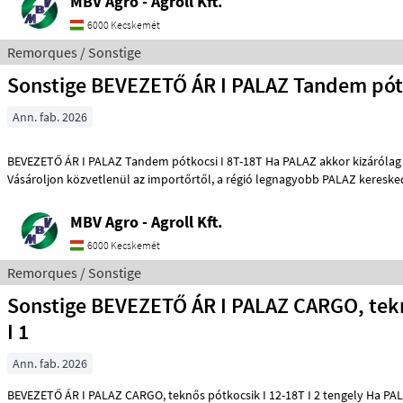
MBV Agro - Agroll Kft.
6000 Kecskemét
Remorques / Sonstige
Sonstige BEVEZETŐ ÁR I PALAZ Tandem pótk
Ann. fab. 2026
BEVEZETŐ ÁR I PALAZ Tandem pótkocsi I 8T-18T Ha PALAZ akkor kizárólag az MBV AGRO!
Vásároljon közvetlenül az importőrtől, a régió legnagyobb PALAZ 
MBV Agro - Agroll Kft.
6000 Kecskemét
Remorques / Sonstige
Sonstige BEVEZETŐ ÁR I PALAZ CARGO, teknős pótkocsik
I 1
Ann. fab. 2026
BEVEZETŐ ÁR I PALAZ CARGO, teknős pótkocsik I 12-18T I 2 tengely Ha PALAZ akkor kizárólag