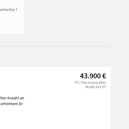
echerche ?
43.900 €
TTC (TVA incluse 20%)
36.583,33 € HT
lter Anzahl an
t erhöhtem Dr