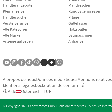
Händlerangebote
Mähdrescher
Kleinanzeigen
Rundballenpressen
Händlersuche
Pflüge
Versteigerungen
Güllefässer
Alle Kategorien
Holzspalter
Alle Marken
Baumaschinen
Anzeige aufgeben
Anhänger
À propos de nous
Données médiatiques
Mentions relative
Mentions légales
Déclaration de conformité
Aide
Österreich | EUR
© Copyright 2026 Landwirt.com GmbH Tous droits réservés. Toutes les informa