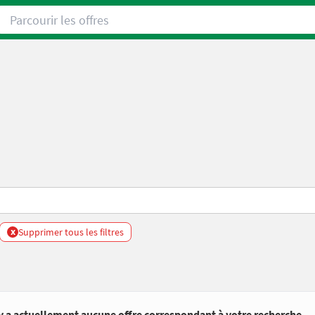
Parcourir les offres
x
Supprimer tous les filtres
’y a actuellement aucune offre correspondant à votre recherche.