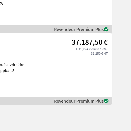
obb PA
Revendeur Premium Plus
37.187,50 €
TTC (TVA incluse 19%)
31.250 € HT
300mm vorne und hinten, mech. AHK, Aufsatzwände 600mm seitlich abklappbar, S
Revendeur Premium Plus