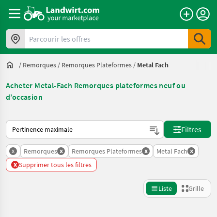
Parcourir les offres
/
Remorques
/
Remorques Plateformes
/
Metal Fach
Acheter Metal-Fach Remorques plateformes neuf ou
d’occasion
Voici comment les annonces sont triées sur Landwirt.com
Filtres
x
x
x
x
Remorques
Remorques Plateformes
Metal Fach
x
Supprimer tous les filtres
Liste
Grille