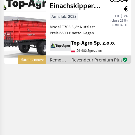
Einachskipper
€
T703A
Ann. fab. 2023
TTC (TVA
incluse 23%)
6.800 € HT
Model T703 3, 8t Nutzlast
Preis 6800 € netto Gegen
Aufpreis: Vollaufsatz
Top-Agro Sp. z.o.o.
500mm - 1000 € netto
Aufsatz aus Gitter 700mm
59-900 Zgorzelec
Plane Auflaufbremse 2-
Remorques
Revendeur Premium Plus
Machine neuve
Kreis DL Bremse B
/ Metal-
Fach