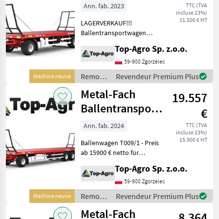
Lagerverkauf!!!
Ann. fab. 2023
TTC (TVA
incluse 23%)
Ballentransportwagen
11.500 € HT
LAGERVERKAUF!!!
T0
Ballentransportwagen
T014/2 - Preis 11500 € netto
Top-Agro Sp. z.o.o.
- letzte STK noch
verfügbar!!! Technische
59-900 Zgorzelec
Daten: Typgenehmigung PL
Remorques
Revendeur Premium Plus
Machine neuve
Zulässige Geschwindigkei
/ Metal-
Metal-Fach
19.557
Fach
Ballentransportanhänger
€
T009/1
Ann. fab. 2024
TTC (TVA
incluse 23%)
15.900 € HT
Ballenwagen T009/1 - Preis
ab 15900 € netto für
Standard Austattung
Top-Agro Sp. z.o.o.
Technische Daten: Nutzlast
[kg] 11 440 Gewicht [kg]
59-900 Zgorzelec
3560 Gesamtlänge /
Remorques
Revendeur Premium Plus
Machine neuve
Gesamtbre
/ Metal-
Metal-Fach
8.364
Fach