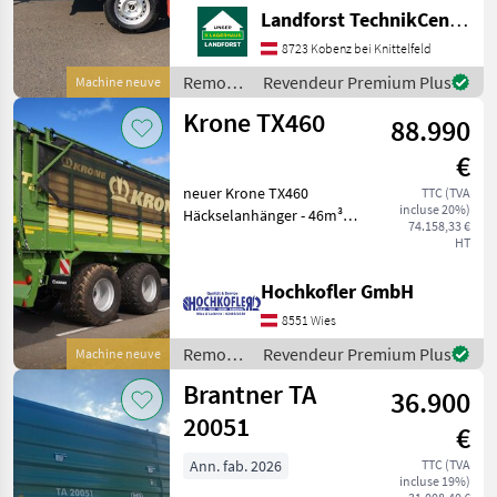
klappbar Aufsatzwände
Landforst TechnikCenter Knittelfeld
600mm Flachplane grau
inkl. 2Stk.
8723 Kobenz bei Knittelfeld
Rohrabstellstützen Um
Remorques
Revendeur Premium Plus
Machine neuve
Ihnen unnötige Wartezeiten
/
Krone TX460
oder Wegst
88.990
Pongratz
€
neuer Krone TX460
TTC (TVA
incluse 20%)
Häckselanhänger - 46m³
74.158,33 €
Fassungsvermögen - hydr.
HT
Austragung - gelenkte
Hinterachse -
Hochkofler GmbH
Untenanhängung - K80-
8551 Wies
Kugelkopfkupplung -
Hydraulische
Remorques
Revendeur Premium Plus
Machine neuve
/ Krone
Brantner TA
36.900
20051
€
Ann. fab. 2026
TTC (TVA
incluse 19%)