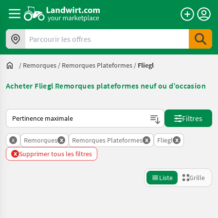
Parcourir les offres
/
Remorques
/
Remorques Plateformes
/
Fliegl
Acheter Fliegl Remorques plateformes neuf ou d’occasion
Voici comment les annonces sont triées sur Landwirt.com
Filtres
x
x
x
x
Remorques
Remorques Plateformes
Fliegl
x
Supprimer tous les filtres
Liste
Grille