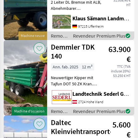
31.008,40 €
2 Leiter DL Bremse mit ALB,
HT
Abnehmbarer
Lampenschutz, autom.
Klaus Sämann Landmaschinen Fachbetrieb GmbH
Anhängekupplung, Öl und
Luft hinten, Planenaufbau
97215 Uffenheim
mit Rollplane,
Remorques
Revendeur Premium Plus
Machine neuve
Bedienplattform,
/
Demmler TDK
Bordwände mit Powerfle
63.900
Brantner
140
€
Ann. fab. 2025
12 m³
TTC (TVA
incluse 20%)
53.250 € HT
Neuwertiger Kipper mit
Tajfun DOT 50 ZK Kran.
Kran mit Euro-
Landtechnik Sederl GmbH
Drehhebelsteuerung 4, 5 to.
Rotator und Holzgreifer GR
2724 Hohe Wand
130 Pendelbremse Flap
Remorques
Revendeur Premium Plus
Machine d’occasion
Down Abstützung Kranse
/
Daltec
5.600
Demmler
Kleinviehtransporter
€