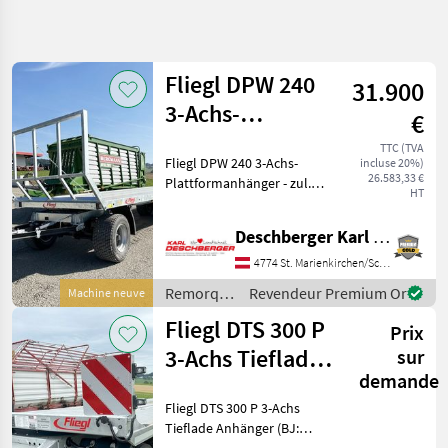
Affiner la
recherche
Fliegl DPW 240
31.900
Catégorie
Pays
Filtres
4
3-Achs-
€
Plattformanhänger
Afficher
TTC (TVA
CHEMIN
Fliegl DPW 240 3-Achs-
Réinitialiser
3
incluse 20%)
ACTUEL
26.583,33 €
Plattformanhänger - zul.
résultats
HT
matériel
Gesamtgewicht: 24.000 kg
agricole
mit Zugdeichsel, Zugöse, 2-
Deschberger Karl Landtechnik GesmbH & Co KG
Kreis-Druckluftbremse mit
Remorques
ALB, Rahmen verzinkt mit
4774 St. Marienkirchen/Schärding
Remorques
integriertem Pa
Plateformes
Remorques
Revendeur Premium Or
Machine neuve
/ Fliegl
Fliegl
Fliegl DTS 300 P
Prix
3-Achs Tieflade
sur
CHOISIR
UNE
demande
Anhänger
CATÉGORIE
Fliegl DTS 300 P 3-Achs
Fliegl
Tieflade Anhänger (BJ:
2023) mit gerader Plattform