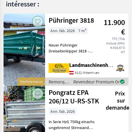
intéresser :
Pühringer 3818
11.900
€
Ann. fab. 2026
7 m³
TTC (TVA
incluse 20%)
Neuer Pühringer
9.916,67 €
Dreiseitenkipper 3818 -
HT
Eigengewicht 1480kg -
Nutzlast 6000kg -
Landmaschinenhandel Ouschan Anton
Brückenmaße
9102 Mittertrixen
3850x1820mm -
Pendelaufsatzwand -
Remorques
Revendeur Premium Or
Machine neuve
Grundbordwand 500mm
/
Pongratz EPA
mit Hebefede
Prix
Pühringer
206/12 U-RS-STK
sur
demande
Ann. fab. 2026
in Serie HzG 750kg einachs
ungebremst Stirnwand