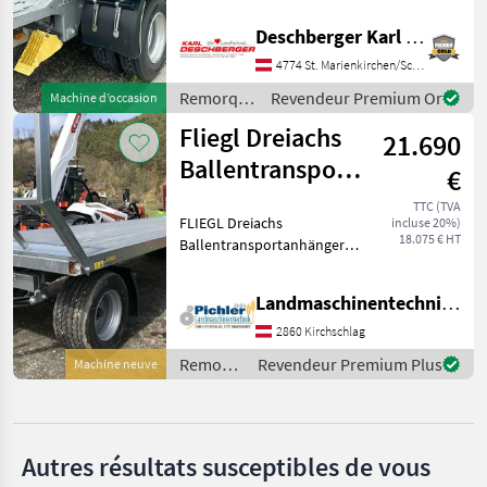
- zul. Gesamtgewicht:
Metal-Fach
Deschberger Karl Landtechnik GesmbH & Co KG
24.000 kg,
Ladeplattformlänge inkl.
4774 St. Marienkirchen/Schärding
Conpexim
Heckanschrägung: ca. 9.000
Remorques
Revendeur Premium Or
Machine d’occasion
mm; R
/ Fliegl
Farmtech
Fliegl Dreiachs
21.690
Ballentransportanhänger
Krone
€
DPW 180 B
TTC (TVA
Schwarzmüller
FLIEGL Dreiachs
incluse 20%)
18.075 € HT
Ballentransportanhänger
Afficher
DPW 180 B - Zurrlöcher und
tous
Zurrösen seitlich im Profil
Landmaschinentechnik Pichler GmbH
les 8
integriert - Brücke 9900 mm
x 2480 mm - 3-Achs
2860 Kirchschlag
MARKETPLACE
Fahrgestell - Zug
Remorques
Revendeur Premium Plus
Machine neuve
Offres des
/ Fliegl
Petites
Marketplace
distributeurs
annonces
Autres résultats susceptibles de vous