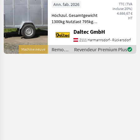
Ann. fab. 2026
TTC (TVA
incluse 20%)
4.666,67 €
Höchzul. Gesamtgewicht
HT
1300kg Nutzlast 795kg
Innenmaße:
Daltec GmbH
2580x1400x1480
Außenmasse:
2111 Harmannsdorf - Rückersdorf
4160x1910x2120 Reifen
Remorques
Revendeur Premium Plus
Machine neuve
185R14C 1 Achse Aufbau •
/ Daltec
Stahlblechwände • Pol