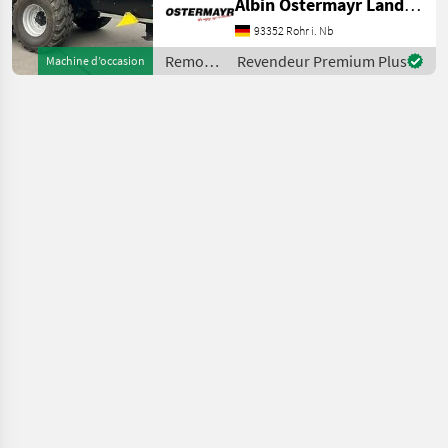
Albin Ostermayr Landmaschinenhandel e.K.
Betriebsumstellung. -
Aufsatzdreicke 300mm
93352 Rohr i. Nb
vorne und hinten, mech.
Remorques
Revendeur Premium Plus
Machine d’occasion
AHK, Aufsatzwände 600mm
/
seitlich abklappbar, S
Brantner