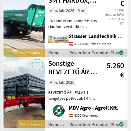
SMT HARDOX,
€
20t
Ann. fab. 2026
9 m³
TTC (TVA
incluse 20%)
36.583,33 €
- Wanne 80cm komplett aus
HT
Hardox - verstärkter
Muldenkörper mit
Strasser Landtechnik GmbH
doppelter Anzahl an
Versteifungen unten -
4724 Neukirchen a. Walde
Schotterklappe 400mm
Remorques
Revendeur Premium Plus
Machine neuve
(Pendelbordwand oben mit
/
Sonstige
erhöhtem Dr
5.260
Pühringer
BEVEZETŐ ÁR I
€
PALAZ 1
Ann. fab. 2026
tengelyes
BEVEZETŐ ÁR I PALAZ 1
pótkocsik I 4T-8
tengelyes pótkocsik I 4T-8T
Ha PALAZ akkor kizárólag
MBV Agro - Agroll Kft.
az MBV AGRO! Vásároljon
közvetlenül az importőrtől,
6000 Kecskemét
a régió legnagyobb PALAZ
Remorques
Revendeur Premium Plus
Machine neuve
kereskedőitő
/