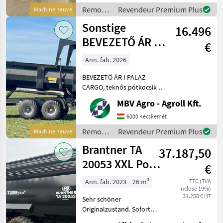
a régió legnagyobb PALAZ
Remorques
Revendeur Premium Plus
Machine neuve
kereskedőitől. Az
/
Sonstige
16.496
Sonstige
BEVEZETŐ ÁR I
€
PALAZ CARGO,
Ann. fab. 2026
teknős
BEVEZETŐ ÁR I PALAZ
pótkocsik I 1
CARGO, teknős pótkocsik I
12-18T I 2 tengely Ha PALAZ
MBV Agro - Agroll Kft.
akkor kizárólag az MBV
AGRO! Vásároljon
6000 Kecskemét
közvetlenül az importőrtől,
Remorques
Revendeur Premium Plus
Machine neuve
a régió legnagyobb PA
/
Brantner TA
37.187,50
Sonstige
20053 XXL Power
€
Push+
Ann. fab. 2023
26 m³
TTC (TVA
incluse 19%)
31.250 € HT
Sehr schöner
Originalzustand. Sofort
verfügbar wg.