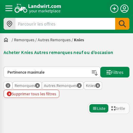
Parcourir les offres
/
Remorques
/
Autres Remorques
/
Knies
Acheter Knies Autres remorques neuf ou d’occasion
Voici comment les annonces sont triées sur Landwirt.com
Filtres
x
x
x
x
Remorques
Autres Remorques
Knies
x
Supprimer tous les filtres
Liste
Grille