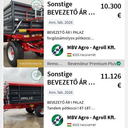
Sonstige
10.300
Sonstige
BEVEZETŐ ÁR I
€
PALAZ
Ann. fab. 2026
forgózsámolyos
BEVEZETŐ ÁR I PALAZ
pótkocsik I 8
forgózsámolyos pótkocsik I
8T-18T Ha PALAZ akkor
MBV Agro - Agroll Kft.
kizárólag az MBV AGRO!
Vásároljon közvetlenül az
6000 Kecskemét
importőrtől, a régió
Remorques
Revendeur Premium Plus
Machine neuve
legnagyobb PALAZ
/
Sonstige
keresked
11.126
Sonstige
BEVEZETŐ ÁR I
€
PALAZ Tandem
Ann. fab. 2026
pótkocsi I 8T-18T
BEVEZETŐ ÁR I PALAZ
Tandem pótkocsi I 8T-18T
Ha PALAZ akkor kizárólag
MBV Agro - Agroll Kft.
az MBV AGRO! Vásároljon
közvetlenül az importőrtől,
6000 Kecskemét