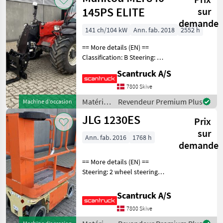
145PS ELITE
sur
demande
141 ch/104 kW
Ann. fab. 2018
2552 h
== More details (EN) ==
Classification: B Steering: 4
wheel steering Boom /
Scantruck A/S
loading arm: Boom
suspension / ride control,
7800 Skive
CRC Attached equipment,
Matériels
Revendeur Premium Plus
Machine d’occasion
forks: Pallet for
pour
JLG 1230ES
Prix
l’entretien
des
sur
Ann. fab. 2016
1768 h
arbres /
demande
Manitou
== More details (EN) ==
Steering: 2 wheel steering
Wheel front type:
Afsmitningsfrie hjul, str. 100
Scantruck A/S
x 323 Wheel rear type:
7800 Skive
Afsmitningsfrie hjul, str. 100
x 323 Ba