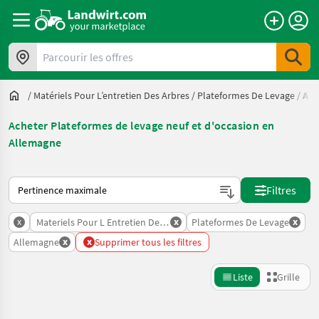
Parcourir les offres
/
Matériels Pour L’entretien Des Arbres
/
Plateformes De Levage
/
All
Acheter Plateformes de levage neuf et d'occasion en
Allemagne
Voici comment les annonces sont triées sur Landwirt.com
Filtres
x
x
x
Materiels Pour L Entretien Des Arbres
Plateformes De Levage
x
x
Allemagne
Supprimer tous les filtres
Liste
Grille