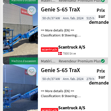
Matériels
Revendeur Premium Plus
Machine d’occasion
pour
Genie S-65 TraX
Prix
l’entretien
des
sur
50 ch/37 kW
Ann. fab. 2024
515 h
arbres /
demande
JLG
== More details (EN) ==
Classification: B Steering:
Skidsteer Rotation chassis
(degrees): 360 Rotation
Scantruck A/S
basket (degrees): 160 Tilt jib
7800 Skive
(degrees): 133 Gradeability
Matériels
Revendeur Premium Plus
Machine d’occasion
pour
Genie S-65 TraX
Prix
l’entretien
des
sur
50 ch/37 kW
Ann. fab. 2024
279 h
arbres /
demande
Genie
== More details (EN) ==
Classification: B Steering:
Skidsteer Rotation chassis
(degrees): 360 Rotation
Scantruck A/S
basket (degrees): 160 Tilt jib