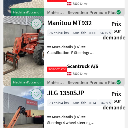
7800 Skive
(degrees): 133 Gradeability
Matériels
Revendeur Premium Plus
Machine d’occasion
pour
Manitou MT932
Prix
l’entretien
des
sur
76 ch/56 kW
Ann. fab. 2000
6406 h
arbres /
demande
Genie
== More details (EN) ==
Classification: E Steering: 4
wheel steering Attached
equipment, forks: Gafler
Scantruck A/S
Wheel front brand: Dunlop
7800 Skive
Wheel front type: Tractor
patern
Matériels
Revendeur Premium Plus
Machine d’occasion
pour
JLG 1350SJP
Prix
l’entretien
des
sur
73 ch/54 kW
Ann. fab. 2014
3478 h
arbres /
demande
Manitou
== More details (EN) ==
Steering: 4 wheel steering