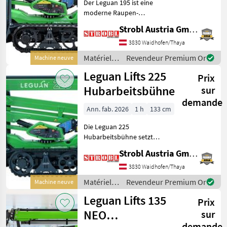
UNE
Der Leguan 195 ist eine
CATÉGORIE
moderne Raupen-
Hubarbeitsbühne mit bis zu
Strobl Austria GmbH
Leguan Lifts
19, 7 m Arbeitshöhe und 9,
9 m seitlicher Reichweite –
3830 Waidhofen/Thaya
Manitou
selbst bei 250 kg Korblast.
Matériels
Revendeur Premium Or
Machine neuve
Dank robustem Raup
pour
Leguan Lifts 225
JLG
Prix
l’entretien
des arbres
Hubarbeitsbühne
sur
Genie
/ Leguan
demande
Lifts
Ann. fab. 2026
1 h
133 cm
Grove
Die Leguan 225
Hubarbeitsbühne setzt
Ommelift
neue Maßstäbe in der
Strobl Austria GmbH
Branche und bietet mit
Afficher
einer Arbeitshöhe von 22, 5
3830 Waidhofen/Thaya
tous
Metern und einem
Matériels
Revendeur Premium Or
les 8
Machine neuve
Gesamtgewicht von nur 3, 5
pour
Leguan Lifts 135
Tonnen inklusi
Prix
l’entretien
MARKETPLACE
des arbres
NEO
sur
Offres des
Petites
/ Leguan
demande
Marketplace