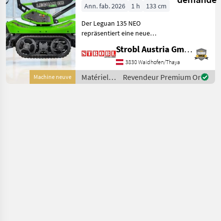
Hubarbeitsbühne
distributeurs
annonces
Lifts
Ann. fab. 2026
1 h
133 cm
Der Leguan 135 NEO
repräsentiert eine neue
Generation von
Strobl Austria GmbH
Hubarbeitsbühnen, die sich
durch einfache
3830 Waidhofen/Thaya
Bedienbarkeit, hohe
Matériels
Revendeur Premium Or
Machine neuve
Tragfähigkeit und
pour
effizienzsteigernde Technol
l’entretien
des arbres
/ Leguan
Lifts