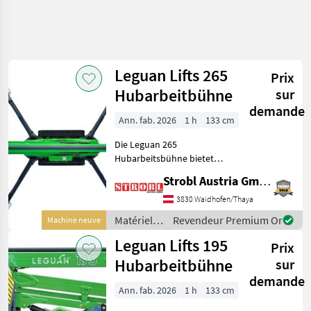
Affiner la
recherche
Leguan Lifts 265
Prix
Catégorie
Pays
Filtres
4
Hubarbeitbühne
sur
demande
Afficher
Ann. fab. 2026
1 h
133 cm
CHEMIN
Réinitialiser
4
ACTUEL
résultats
Die Leguan 265
matériel
Hubarbeitsbühne bietet
forestier
eine hochwertige
Strobl Austria GmbH
Materiels
Grundausstattung mit
Pour L
Dualantrieb (Diesel +
3830 Waidhofen/Thaya
Entretien
Elektro), automatischer
Des Arbres
Matériels
Revendeur Premium Or
Machine neuve
Abstützung, Korbrotation
pour
Plateformes
Leguan Lifts 195
und vielen Komfort
Prix
De Levage
l’entretien
des arbres
Hubarbeitbühne
sur
Leguan
/ Leguan
Lifts
demande
Lifts
Ann. fab. 2026
1 h
133 cm
CHOISIR