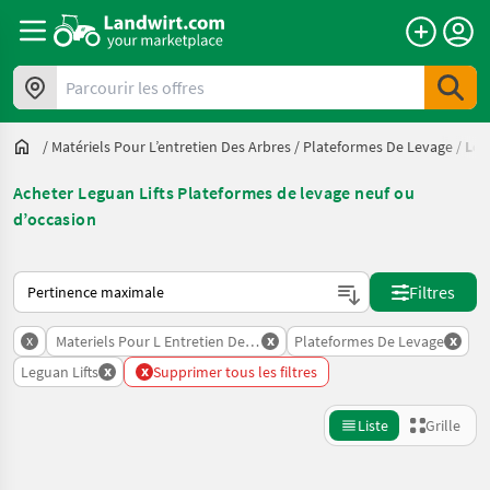
Parcourir les offres
/
Matériels Pour L’entretien Des Arbres
/
Plateformes De Levage
/
Leg
Acheter Leguan Lifts Plateformes de levage neuf ou
d’occasion
Voici comment les annonces sont triées sur Landwirt.com
Filtres
x
x
x
Materiels Pour L Entretien Des Arbres
Plateformes De Levage
x
x
Leguan Lifts
Supprimer tous les filtres
Liste
Grille