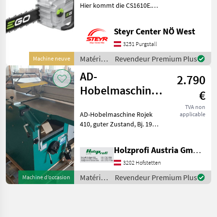
Hier kommt die CS1610E.
Vogesenblitz
Mit der 40 cm langen Akku-
Kettensäge
Steyr Center NÖ West
(Kettengeschwindigkeit 20
m/s) durchschneiden Sie
3251 Purgstall
Stämme und Äste ohne
Matériels
Revendeur Premium Plus
Machine neuve
Mühe.
forestiers
AD-
2.790
et
matériels
Hobelmaschine
€
pour le
Rojek 410
travail
TVA non
AD-Hobelmaschine Rojek
applicable
gebraucht
du bois /
410, guter Zustand, Bj. 1997,
Oregon
serienmäßige Ausstattung,
3, 4 kW S1, 400
Holzprofi Austria GmbH, Zweigstelle NÖ
kgPreisänderungen
vorbehalten, Irrtümer,
3202 Hofstetten
Druck- und Satzfehler
Matériels
Revendeur Premium Plus
Machine d’occasion
vorbehal
forestiers
et
matériels
pour le