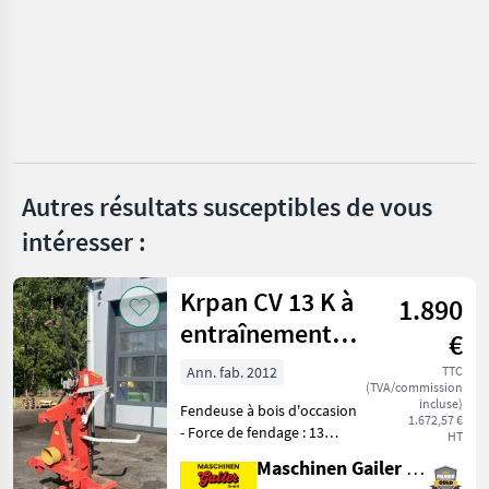
UNE
CATÉGORIE
Scheppach
Mebor
Logosol
Autres résultats susceptibles de vous
Trak-Met
intéresser :
Hans Schreiner
Krpan CV 13 K à
1.890
Hammer
entraînement
€
par prise de
Afficher
Ann. fab. 2012
TTC
tous
(TVA/commission
force
incluse)
les 8
Fendeuse à bois d'occasion
1.672,57 €
- Force de fendage : 13
HT
MARKETPLACE
tonnes - Longueur de
Maschinen Gailer GmbH
fendage jusqu'à 110 cm -
Offres des
Petites