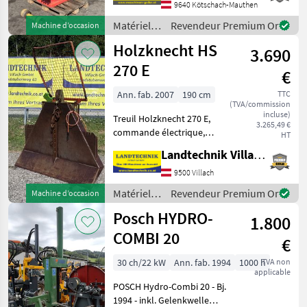
Entraînement par prise de
Marketplace
9640 Kötschach-Mauthen
distributeurs
annonces
force - Arbre à cardan -
Matériels
Revendeur Premium Or
Machine d’occasion
Vérin de levage
forestiers
Holzknecht HS
3.690
et
matériels
270 E
€
pour le
travail du
Ann. fab. 2007
190 cm
TTC
(TVA/commission
bois /
incluse)
Treuil Holzknecht 270 E,
Krpan
3.265,49 €
commande électrique,
HT
force de traction de 6 t,
Landtechnik Villach GmbH
grille de protection, 4
coulisseaux, crochet
9500 Villach
d'extrémité et arbre
Matériels
Revendeur Premium Or
Machine d’occasion
articulé, support pour tron
forestiers
Posch HYDRO-
1.800
et
matériels
COMBI 20
€
pour le
travail du
30 ch/22 kW
Ann. fab. 1994
1000 h
TVA non
applicable
bois /
POSCH Hydro-Combi 20 - Bj.
Holzknecht
1994 - inkl. Gelenkwelle