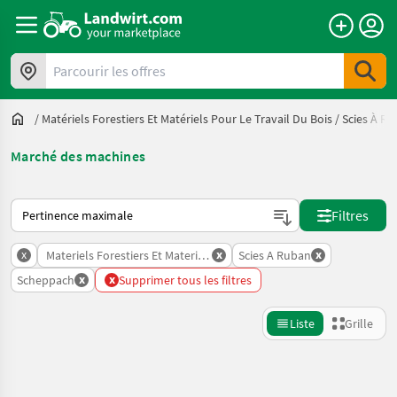
Parcourir les offres
/
Matériels Forestiers Et Matériels Pour Le Travail Du Bois
/
Scies À R
Marché des machines
Voici comment les annonces sont triées sur Landwirt.com
Filtres
x
x
x
Materiels Forestiers Et Materiels Pour Le Travail Du Bois
Scies A Ruban
x
x
Scheppach
Supprimer tous les filtres
Liste
Grille