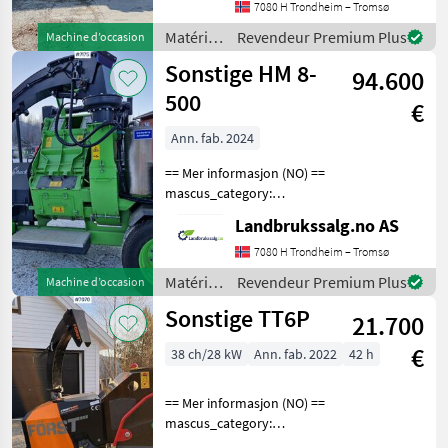
upon request: 8099 See
7080 H Trondheim – Tromsø
en.landbrukssalg.no/8099
Matériels
Revendeur Premium Plus
Machine d’occasion
for more images Spe
forestiers
Sonstige HM 8-
94.600
et
matériels
500
€
pour le
travail
Ann. fab. 2024
du bois /
== Mer informasjon (NO) ==
Sonstige
mascus_category:
forestrycomponents Please
Landbrukssalg.no AS
provide reference number
upon request: 7175 See
7080 H Trondheim – Tromsø
en.landbrukssalg.no/7175
Matériels
Revendeur Premium Plus
Machine d’occasion
for more images Spe
forestiers
Sonstige TT6P
21.700
et
matériels
€
38 ch/28 kW
Ann. fab. 2022
42 h
pour le
travail
du bois /
== Mer informasjon (NO) ==
Sonstige
mascus_category:
forestrycomponents Please