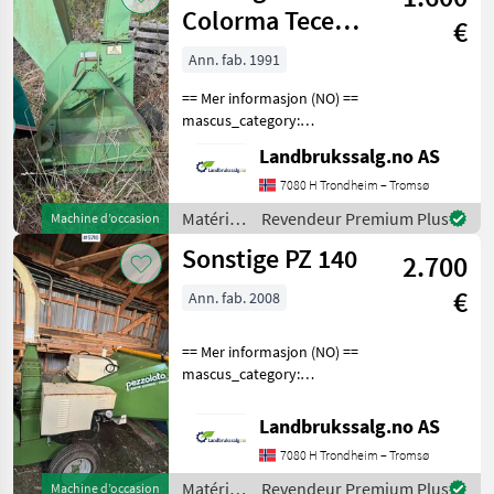
matériels
Colorma Tece
€
pour le
480-4
travail
Ann. fab. 1991
du bois /
== Mer informasjon (NO) ==
Sonstige
mascus_category:
forestrycomponents
Landbrukssalg.no AS
merke: Colorma Tece
Please provide reference
7080 H Trondheim – Tromsø
number upon request: 8700
Matériels
Revendeur Premium Plus
Machine d’occasion
See
forestiers
Sonstige PZ 140
en.landbrukssalg.no/8700
2.700
et
matériels
€
Ann. fab. 2008
pour le
travail
du bois /
== Mer informasjon (NO) ==
Sonstige
mascus_category:
forestrycomponents Please
provide reference number
Landbrukssalg.no AS
upon request: 5716 See
7080 H Trondheim – Tromsø
en.landbrukssalg.no/5716
for more images Spe
Matériels
Revendeur Premium Plus
Machine d’occasion