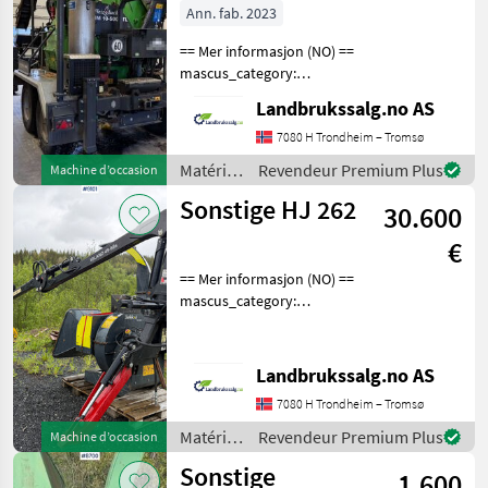
500KTL
travail
Ann. fab. 2023
du bois /
== Mer informasjon (NO) ==
Sonstige
mascus_category:
forestrycomponents Please
Landbrukssalg.no AS
provide reference number
upon request: 9113 See
7080 H Trondheim – Tromsø
en.landbrukssalg.no/9113
Matériels
Revendeur Premium Plus
Machine d’occasion
for more images Spe
forestiers
Sonstige HJ 262
30.600
et
matériels
€
pour le
travail
== Mer informasjon (NO) ==
du bois /
mascus_category:
Sonstige
forestrycomponents Please
provide reference number
upon request: 9101 See
Landbrukssalg.no AS
en.landbrukssalg.no/9101
7080 H Trondheim – Tromsø
for more images Spe
Matériels
Revendeur Premium Plus
Machine d’occasion
forestiers
Sonstige
1.600
et