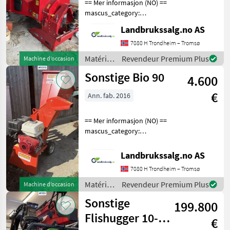
== Mer informasjon (NO) ==
Sonstige
CHOISIR
mascus_category:
UNE
forestrycomponents Please
CATÉGORIE
Landbrukssalg.no AS
provide reference number
upon request: 9429 See
7080 H Trondheim – Tromsø
Sonstige
en.landbrukssalg.no/9429
Matériels
Revendeur Premium Plus
Machine d’occasion
for more images Spe
forestiers
Posch
Sonstige Bio 90
4.600
et
matériels
€
Ann. fab. 2016
MARKETPLACE
pour le
travail
Offres des
Petites
du bois /
== Mer informasjon (NO) ==
Marketplace
distributeurs
annonces
Sonstige
mascus_category:
forestrycomponents Please
provide reference number
Landbrukssalg.no AS
upon request: 9395 See
7080 H Trondheim – Tromsø
en.landbrukssalg.no/9395
for more images Spe
Matériels
Revendeur Premium Plus
Machine d’occasion
forestiers
Sonstige
199.800
et
matériels
Flishugger 10-
€
pour le