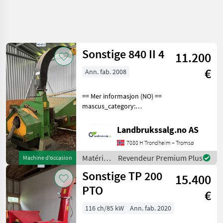
Affiner la
recherche
Sonstige 840 II 4
11.200
Catégorie
Pays
Filtres
4
1
€
Ann. fab. 2008
Afficher
CHEMIN
Réinitialiser
11
== Mer informasjon (NO) ==
ACTUEL
résultats
mascus_category:
matériel
forestrycomponents Please
forestier
provide reference number
Landbrukssalg.no AS
Materiels
upon request: 9452 See
Forestiers
7080 H Trondheim – Tromsø
en.landbrukssalg.no/9452
Et
for more images Spe
Materiels
Matériels
Revendeur Premium Plus
Machine d’occasion
Pour Le
forestiers
Travail Du
Sonstige TP 200
15.400
et
Bois
matériels
PTO
€
Machines
pour le
D Ecorcage
travail
116 ch/85 kW
Ann. fab. 2020
Sonstige
du bois /