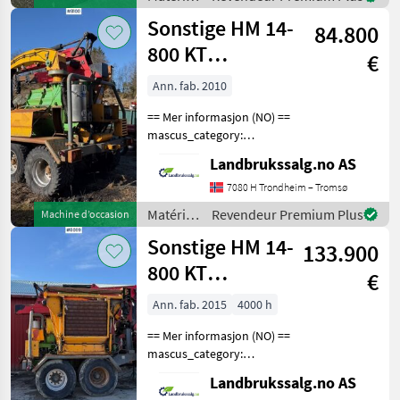
forestiers
Sonstige HM 14-
84.800
et
matériels
800 KT
€
pour le
Flishugger
travail
Ann. fab. 2010
du bois /
== Mer informasjon (NO) ==
Sonstige
mascus_category:
forestrycomponents Please
Landbrukssalg.no AS
provide reference number
upon request: 8100 See
7080 H Trondheim – Tromsø
en.landbrukssalg.no/8100
Matériels
Revendeur Premium Plus
Machine d’occasion
for more images Spe
forestiers
Sonstige HM 14-
133.900
et
matériels
800 KT
€
pour le
Flishugger
travail
Ann. fab. 2015
4000 h
du bois /
== Mer informasjon (NO) ==
Sonstige
mascus_category:
forestrycomponents Please
Landbrukssalg.no AS
provide reference number