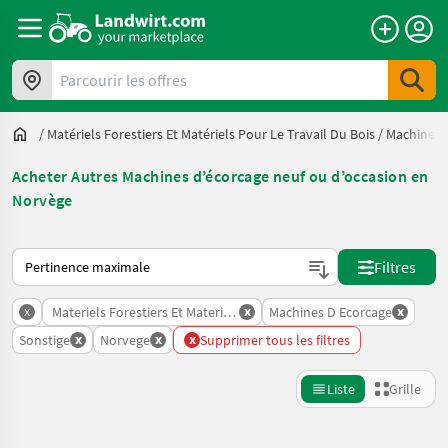
Parcourir les offres
/
Matériels Forestiers Et Matériels Pour Le Travail Du Bois
/
Machines 
Acheter Autres Machines d’écorcage neuf ou d’occasion en
Norvège
Voici comment les annonces sont triées sur Landwirt.com
Filtres
x
x
x
Materiels Forestiers Et Materiels Pour Le Travail Du Bois
Machines D Ecorcage
x
x
x
Sonstige
Norvege
Supprimer tous les filtres
Liste
Grille