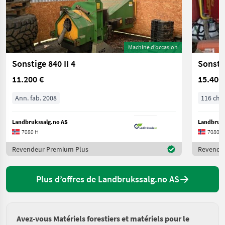
Machine d’occasion
Sonstige 840 II 4
Sonsti
11.200 €
15.400
Ann. fab. 2008
116 ch/
Landbrukssalg.no AS
Landbruks
7080 H
7080 H
Revendeur Premium Plus
Revende
Plus d’offres de Landbrukssalg.no AS
Avez-vous Matériels forestiers et matériels pour le