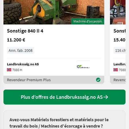
Machine d’occasion
Sonstige 840 II 4
Sonsti
11.200 €
15.400
Ann. fab. 2008
116 ch/
Landbrukssalg.no AS
Landbruks
7080 H
7080 H
Revendeur Premium Plus
Revende
Plus d’offres de Landbrukssalg.no AS
Avez-vous Matériels forestiers et matériels pour le
travail du bois / Machines d’écorcage à vendre ?