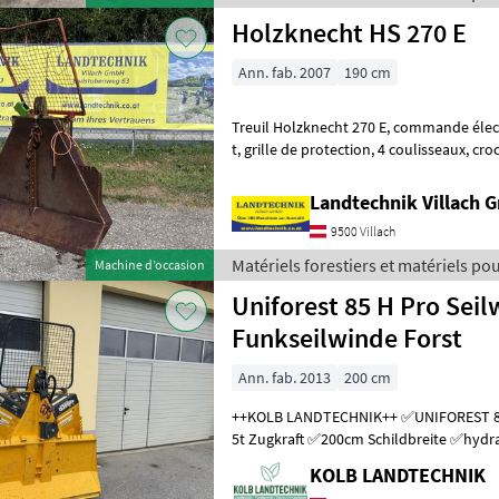
Holzknecht HS 270 E
Ann. fab. 2007
190 cm
Treuil Holzknecht 270 E, commande électrique, force de traction de 6
t, grille de protection, 4 coulisseaux, crochet d'extrémité et arbre
articulé, support pour tron
Landtechnik Villach
9500 Villach
Matériels forestiers et matériels pour
Machine d’occasion
Holzknecht
Uniforest 85 H Pro Sei
Funkseilwinde Forst
Ann. fab. 2013
200 cm
++KOLB LANDTECHNIK++ ✅UNIFOREST 85 H PRO Funkseilwinde ✅8,
5t Zugkraft ✅200cm Schildbreite ✅hydra
TERRA Profi Funk - Ziehen / Kurzl
KOLB LANDTECHNIK