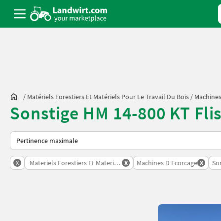
/
Matériels Forestiers Et Matériels Pour Le Travail Du Bois
/
Machines
Sonstige HM 14-800 KT Fli
Voici comment les annonces sont triées sur Landwirt.com
x
x
x
Materiels Forestiers Et Materiels Pour Le Travail Du Bois
Machines D Ecorcage
So