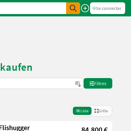
Se connecter
 kaufen
Filtres
Liste
Grille
Flishugger
84.800 €