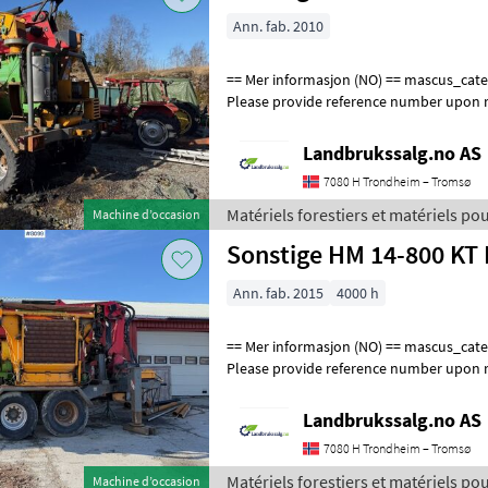
Ann. fab. 2010
== Mer informasjon (NO) == mascus_category: forestrycomponents
Please provide reference number upon r
en.landbrukssalg.no/8100 for more ima
Landbrukssalg.no AS
7080 H Trondheim – Tromsø
Matériels forestiers et matériels pour
Machine d’occasion
Sonstige
Sonstige HM 14-800 KT 
Ann. fab. 2015
4000 h
== Mer informasjon (NO) == mascus_category: forestrycomponents
Please provide reference number upon r
en.landbrukssalg.no/8099 for more ima
Landbrukssalg.no AS
7080 H Trondheim – Tromsø
Matériels forestiers et matériels pour
Machine d’occasion