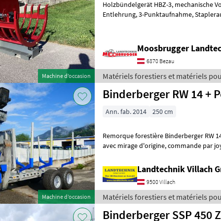
Holzbündelgerät HBZ-3, mechanische Vorspannung, mechanische
Entlehrung, 3-Punktaufnahme, Stapleraufnahme, Euroaufnahme,
Gesamtgewicht 330kg. Vollgendes Zubeh
Moosbrugger Landte
6870 Bezau
Matériels forestiers et matériels pour
Machine d’occasion
Sonstige
Binderberger RW 14 + P
Ann. fab. 2014
250 cm
Remorque forestière Binderberger RW 14
avec mirage d'origine, commande par joystick et pédale, alimentation
hydraulique autonome avec pom
Landtechnik Villach
9500 Villach
Matériels forestiers et matériels pour
Machine d’occasion
Binderberger
Binderberger SSP 450 