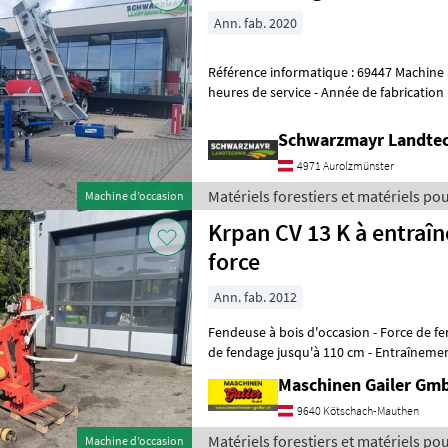
Ann. fab. 2020
Référence informatique : 69447 Machine automatique à fendre - 287, 9
heures de service - Année de fabrication : 2020 - Avec châssis - Avec
convoyeur à repliage mé
Schwarzmayr Landtec
4971 Aurolzmünster
Matériels forestiers et matériels pour
Machine d’occasion
Binderberger
Krpan CV 13 K à entraî
force
Ann. fab. 2012
Fendeuse à bois d'occasion - Force de fendage : 13 tonnes - Longueur
de fendage jusqu'à 110 cm - Entraînement
cardan - Vérin de levage
Maschinen Gailer Gm
9640 Kötschach-Mauthen
Matériels forestiers et matériels pou
Machine d’occasion