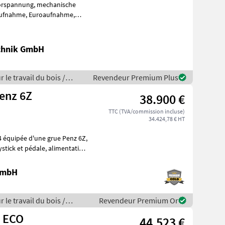
ör ist
chnik GmbH
 le travail du bois /
Revendeur Premium Plus
enz 6Z
38.900 €
TTC (TVA/commission incluse)
34.424,78 € HT
 équipée d'une grue Penz 6Z,
 GmbH
 le travail du bois /
Revendeur Premium Or
Z ECO
44.523 €