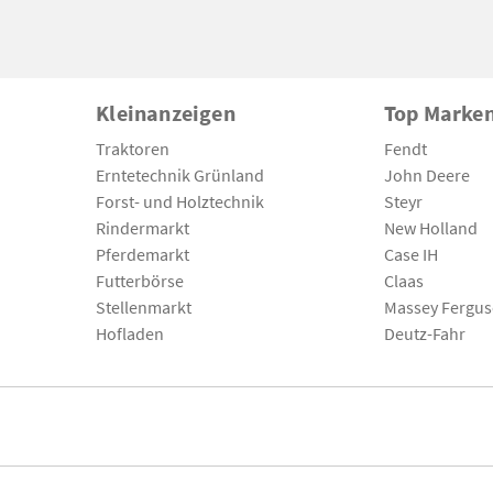
Kleinanzeigen
Top Marke
Traktoren
Fendt
Erntetechnik Grünland
John Deere
Forst- und Holztechnik
Steyr
Rindermarkt
New Holland
Pferdemarkt
Case IH
Futterbörse
Claas
Stellenmarkt
Massey Fergu
Hofladen
Deutz-Fahr