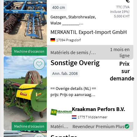
400 cm
TTC (TVA
incluse 19%)
5.000 € HT
Gezogen, Stabrohrwalze,
Walze ________
Federzinken mit
MERKANTIL Export-Import GmbH
Gänsefußscharen 2 Reihen
17094 Pragsdorf
Feingrubberzinken
Crosskill-Walze
1 mois en
Machine d’occasion
Matériels de semis /
Rohrstabwalze Zugöse
ligne
Sonstige
Anhängung Drillmaschine
Sonstige Overig
Prix
sur
Ann. fab. 2008
demande
== Overige details (NL) ==
prijs: Prijs op aanvraag
Quantity: 1 Unit: Stuk Celli
krukas spitmachine
Kraakman Perfors B.V.
Glijsloffen Celli rotorkopeg
1775 T Middenmeer
Zaaiverdeler met 32
uitlopen Na-e
Matériels
Revendeur Premium Plus
Machine d’occasion
de semis