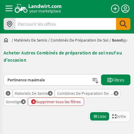
Parcourir les offres
/
Matériels De Semis
/
Combinés De Préparation De Sol
/
Sonstige
Acheter Autres Combinés de préparation de sol neuf ou
d’occasion
Voici comment les annonces sont triées sur Landwirt.com
Filtres
x
x
x
Materiels De Semis
Combines De Preparation De Sol
x
x
Sonstige
Supprimer tous les filtres
Liste
Grille