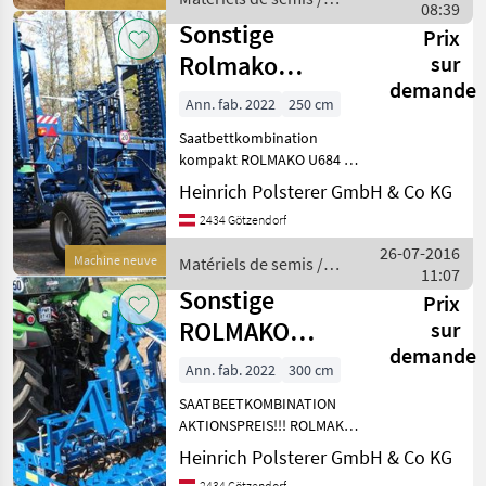
Zahnleisten, 320mm und
08:39
Sonstige
Anpressdr
Sonstige
Prix
Rolmako
sur
demande
Saatbettkombination
Ann. fab. 2022
250 cm
kompakt U684
Saatbettkombination
NEU
kompakt ROLMAKO U684 -4
Zinkerreihen mit SU/SA
Heinrich Polsterer GmbH & Co KG
Zinken oder -2
2434 Götzendorf
Zinkenreihen mit SG/SX
Zinken -Vordere Schleppe -
26-07-2016
Machine neuve
Matériels de semis /
Krümlerwalze mit Einfachl
11:07
Sonstige
Sonstige
Prix
ROLMAKO
sur
demande
Saatbeetkombination
Ann. fab. 2022
300 cm
3m U659
SAATBEETKOMBINATION
AKTIONSPREIS
AKTIONSPREIS!!! ROLMAKO
U659 • 870kg -Arbeitsbreite
Heinrich Polsterer GmbH & Co KG
3m -2 Zinkenreihen -
2434 Götzendorf