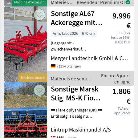
Matériels
Revendeur Premium Or
Machine d’occasion
de sol
de semis /
Sonstige AL67
9.996
Sonstige
Ackeregge mit
€
Schleppe, 7-
Ann. fab. 2026
670 cm
TTC (TVA
incluse 19%)
reihig, 6,7 m, Sp
8.400 € HT
(Lagergerät -
Zwischenverkauf
vorbehalten) »
Mezger Landtechnik GmbH & Co. KG
Grundausstattung « -
71254 Ditzingen
Arbeitsbreite 6, 7 m,
hydraulisch klappbar 6
Encore 8 jours
Machine neuve
Matériels de semis /
Felder mit 7-reihiger
en ligne
Sonstige
Zinkenanordnung - Starke
Sonstige Marsk
1.806
Zinke
Stig MS-K Fiona
€
Apollo DRr
TVA non
== Flere oplysninger (DK) ==
applicable
Er til salg: Til salg nu
Arbejdsbredde: 400 cm
Marsk-Stig MS-K let s
Lintrup Maskinhandel A/S
combiharve med
6660 Lintrup