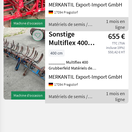
Stabrohrwalze, Heckanbau
MERKANTIL Export-Import GmbH
________ Heckanbau, hydr.
17094 Pragsdorf
klappbar, 4balkig,
Federzinken,
1 mois en
Machine d’occasion
Matériels de semis /
Rohrstabwalze,
ligne
Sonstige
Beleuchtung Maté
Sonstige
655 €
Multiflex 400
TTC (TVA
incluse 19%)
Grubberfeld
550,42 € HT
400 cm
________ Multiflex 400
Grubberfeld Matériels de
semis Combinés de
MERKANTIL Export-Import GmbH
préparation de sol
17094 Pragsdorf
1 mois en
Machine d’occasion
Matériels de semis /
ligne
Sonstige