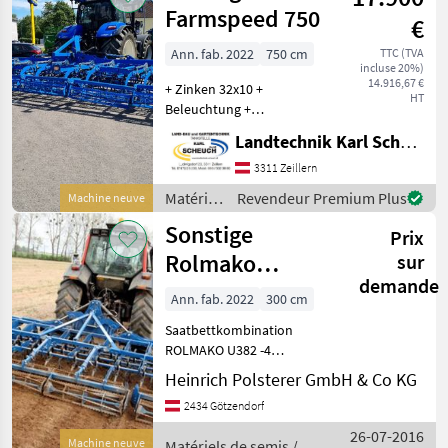
Sonstige
Farmspeed 750
€
Ann. fab. 2022
750 cm
TTC (TVA
incluse 20%)
14.916,67 €
+ Zinken 32x10 +
HT
Beleuchtung +
Automatische
Landtechnik Karl Scheuch
Transportsicherung +
Spurlockerer +
3311 Zeillern
Flachstabwalze Matériels
Matériels
Revendeur Premium Plus
Machine neuve
de semis Combinés de
de semis
Sonstige
préparation de sol
Prix
/
Sonstige
Rolmako
sur
demande
Saatbettkombination
Ann. fab. 2022
300 cm
U382 NEU
Saatbettkombination
ROLMAKO U382 -4
Zinkenreihen SU 32x12mm -
Heinrich Polsterer GmbH & Co KG
Vordere Krümlerwalze
2434 Götzendorf
schräg, 320mm -Hintere
Doppelkrümlerwalze mit
26-07-2016
Machine neuve
Matériels de semis /