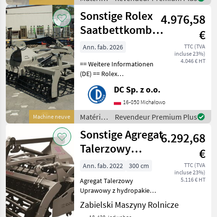
Reihen von 45x12 ger
de semis
Sonstige Rolex
4.976,58
/
Sonstige
Saatbettkombination
€
3 m / cultivator
Ann. fab. 2026
TTC (TVA
incluse 23%)
4.046 € HT
== Weitere Informationen
(DE) == Rolex
Saatbettkombination 3 m -
DC Sp. z o.o.
Arbeitsbreite: 3 m -
Zinkenreihen: 2 -
16-050 Michałowo
Zinkenanzahl: 22 -
Matériels
Revendeur Premium Plus
Machine neuve
Hydropack auf zwei
de semis
Sonstige Agregat
Zylindern -
6.292,68
/
Sonstige
Talerzowy
€
Uprawowy z
Ann. fab. 2022
300 cm
TTC (TVA
incluse 23%)
hydropakiem
5.116 € HT
Agregat Talerzowy
3.0/
Uprawowy z hydropakiem
Wyposażenie podstawowe:
Zabielski Maszyny Rolnicze
-dwa rzędy talerzy Ø 510 / Ø