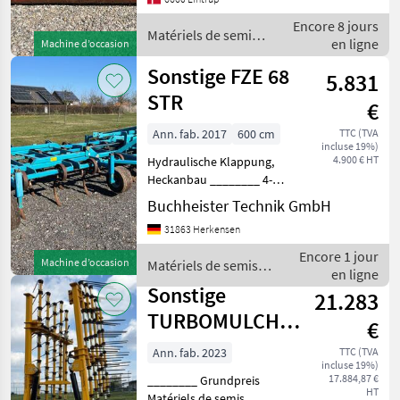
planereplanke 2 rækker
Encore 8 jours
harvetænder og pakvalse. S
Matériels de semis /
en ligne
Machine d’occasion
Sonstige
Sonstige FZE 68
5.831
STR
€
Ann. fab. 2017
600 cm
TTC (TVA
incluse 19%)
4.900 € HT
Hydraulische Klappung,
Heckanbau ________ 4-
reinig Striegel Stützräder
Buchheister Technik GmbH
Matériels de semis
31863 Herkensen
Combinés de préparation
de sol
Encore 1 jour
Machine d’occasion
Matériels de semis /
en ligne
Sonstige
Sonstige
21.283
TURBOMULCH
€
8,60 M |
Ann. fab. 2023
TTC (TVA
incluse 19%)
STROHSTRIEGEL
17.884,87 €
________ Grundpreis
| NEU
HT
Matériels de semis