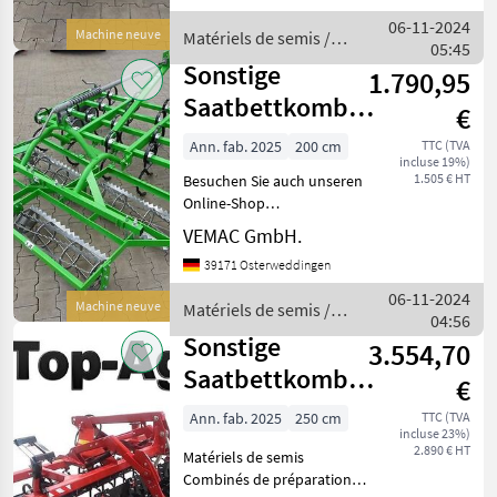
Arbeitsbreite (auch 180cm,
06-11-2024
Machine neuve
Matériels de semis /
210cm, 250cm, 300cm und
05:45
Sonstige
320cm lieferb
Sonstige
1.790,95
Saatbettkombination
€
210cm Bomet
Ann. fab. 2025
200 cm
TTC (TVA
incluse 19%)
Carina 210
1.505 € HT
Besuchen Sie auch unseren
Grubb
Online-Shop
www.traktorshop24. com
VEMAC GmbH.
Saatbettkombination
39171 Osterweddingen
Bomet Carina 210cm
Arbeitsbreite (auch 180cm,
06-11-2024
Machine neuve
Matériels de semis /
250cm, 280cm, 300cm und
04:56
Sonstige
320cm lieferb
Sonstige
3.554,70
Saatbettkombination
€
mit Lift fur
Ann. fab. 2025
250 cm
TTC (TVA
incluse 23%)
Drillmaschine N
2.890 € HT
Matériels de semis
Combinés de préparation