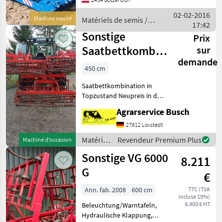
vordere Krümlerwalze -
hintere Packerwalze -
02-02-2016
Machine neuve
Matériels de semis /
Hydropack Matériels de
17:42
Sonstige
Sonstige
Prix
Saatbettkombination
sur
demande
450cm
450 cm
Hydr.Klappung
Saatbettkombination in
Promax45
Topzustand Neupreis in der
Ausführung 14500 €+Mwst
Agrarservice Busch
ab Lager Brix erhältlich Das
Gerät für den Ackerprofi
27612 Loxstedt
Bitte text genau lesen
Matériels
Revendeur Premium Plus
Machine d’occasion
Maissaatgut Kö
de semis
Sonstige VG 6000
8.211
/
Sonstige
G
€
Ann. fab. 2008
600 cm
TTC (TVA
incluse 19%)
6.900 € HT
Beleuchtung/Warntafeln,
Hydraulische Klappung,