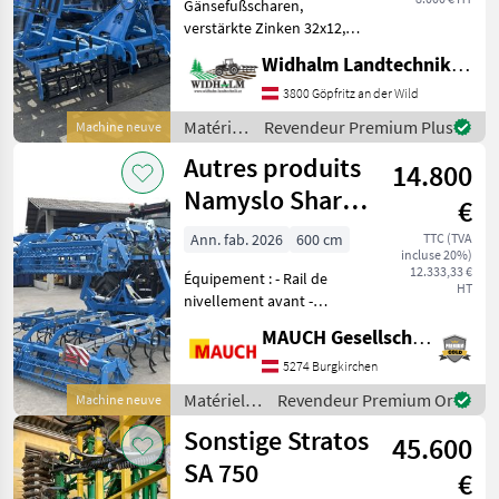
Gänsefußscharen,
verstärkte Zinken 32x12,
Sonstige
Walze vorne, Doppelwalze
Widhalm Landtechnik GmbH
hinten, Beleuchtung LED,
Lemken
lagernd Matériels de semis
3800 Göpfritz an der Wild
Combinés de préparation
Matériels
Revendeur Premium Plus
Machine neuve
Agro-Masz
de sol
de semis
Autres produits
14.800
/
Amazone
Sonstige
Namyslo Sharp
€
600 H Profi Line
Pöttinger
Ann. fab. 2026
600 cm
TTC (TVA
incluse 20%)
12.333,33 €
Équipement : - Rail de
Kongskilde
HT
nivellement avant -
Rouleau de courbure
Afficher
MAUCH Gesellschaft m.b.H. & Co.KG
tandem 280 mm + 320 mm -
tous
Nivellement indépendant
5274 Burgkirchen
les 45
des différentes sections -
Matériels
Revendeur Premium Or
Machine neuve
Réglage mécanique de la
MARKETPLACE
de semis /
Sonstige Stratos
45.600
Sonstige
Offres des
Petites
Marketplace
SA 750
distributeurs
annonces
€