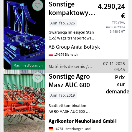
Sonstige
4.290,24
kompaktowy
€
agregat
Ann. fab. 2026
TTC (TVA
incluse 23%)
uprawowy
3.488 € HT
Gwarancja [miesiące] Stan
MILAN S 30
(1-5) Waga transportowa
[kg] Zapotrzebowanie mocy
AB Group Anita Bołtryk
[KM]: Kompaktowy agregat
15-879 Bialystok
uprawowy MILAN S 30
Wyposażeniestandardowe -
07-11-2025
Machine d’occasion
Matériels de semis /
wał z płaskow
04:45
Sonstige
Sonstige Agro
Prix
Masz AUC 600
sur
demande
Ann. fab. 2019
Saatbettkombination
AGRO MASH AUC 600
Baujahr 2019 ! WICHTIG,
Agrikontor Neuholland GmbH
auch wenn Sie mit uns per
WhatsApp oder ähnlich
16775 Löwenberger Land