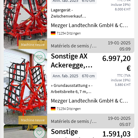
Ann. fab. 2025
670 cm
incluse 19%)
Spitzzahnegge
8.000 € HT
Lagergerät -
6,7 m (Lag
Zwischenverkauf
vorbehalten. »
Mezger Landtechnik GmbH & Co. KG
Grundausstattung « -
71254 Ditzingen
Arbeitsbreite 6, 7 m,
hydraulisch klappbar - 6
19-01-2025
Machine neuve
Matériels de semis /
Felder mit je 20
05:09
Sonstige
Ackereggenzinken - Starke
Sonstige AX
6.997,20
Zinken ca.
Ackeregge,
€
Spitzzahnegge
Ann. fab. 2025
670 cm
TTC (TVA
incluse 19%)
6,7 m
5.880 € HT
» Grundausstattung « -
Arbeitsbreite 6, 7 m,
hydraulisch klappbar - 6
Mezger Landtechnik GmbH & Co. KG
Felder mit je 20
71254 Ditzingen
Ackereggenzinken - Starke
Zinken ca. 200 mm lang 2
19-01-2025
Machine neuve
Matériels de semis /
Hubzylinder - Mechanische
05:07
Sonstige
Sonstige
1.591,03