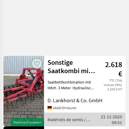
Sonstige
2.618
Saatkombi mit
€
Hitch
TTC (TVA
Saatbettkombination mit
incluse 19%)
Hitch 3 Meter Hydraulische
2.200 € HT
Hitch Zapfwellen
Durchtrieb Matériels de
D. Lankhorst & Co. GmbH
semis Combinés de
48488 Emsbüren
préparation de sol
21-11-2025
Matériels de semis /
09:51
Machine d’occasion
Sonstige