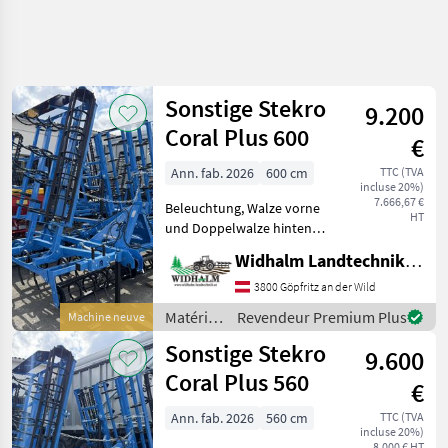
Affiner la
recherche
Sonstige Stekro
9.200
Catégorie
Pays
Filtres
4
Coral Plus 600
€
Afficher
Ann. fab. 2026
600 cm
TTC (TVA
CHEMIN
Réinitialiser
58
incluse 20%)
ACTUEL
7.666,67 €
résultats
Beleuchtung, Walze vorne
HT
matériel
und Doppelwalze hinten
agricole
Matériels de semis
Widhalm Landtechnik GmbH
Materiels
Combinés de préparation
De Semis
de sol
3800 Göpfritz an der Wild
Combines De
Matériels
Revendeur Premium Plus
Machine neuve
Preparation
de semis
De Sol
Sonstige Stekro
9.600
/
Sonstige
Sonstige
Coral Plus 560
€
CHOISIR
Ann. fab. 2026
560 cm
TTC (TVA
UNE
incluse 20%)
CATÉGORIE
8.000 € HT