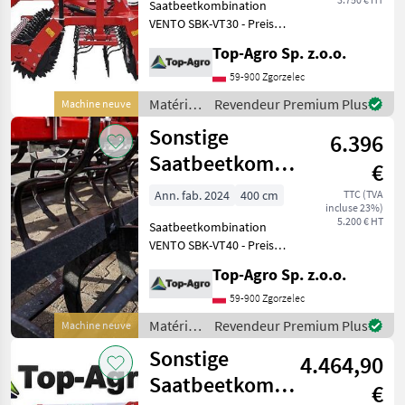
Saatbeetkombination
VENTO SBK-VT30 - Preis
3750 € netto! Weitere
Top-Agro Sp. z.o.o.
Größen und technische
Daten: Breite 2, 5m Gewicht
59-900 Zgorzelec
750kg Zinken Stk. 17
Matériels
Revendeur Premium Plus
Machine neuve
Traktoleistung 72-90 PS
de semis
Sonstige
6.396
/
Sonstige
Saatbeetkombination
€
VENTO SBK-VT40
Ann. fab. 2024
400 cm
TTC (TVA
incluse 23%)
5.200 € HT
Saatbeetkombination
VENTO SBK-VT40 - Preis
5200 € netto! Weitere
Top-Agro Sp. z.o.o.
Größen und technische
Daten: Breite 2, 5m Gewicht
59-900 Zgorzelec
750kg Zinken Stk. 17
Matériels
Revendeur Premium Plus
Machine neuve
Traktoleistung 72-90 PS
de semis
Sonstige
4.464,90
/
Sonstige
Saatbeetkombination
€