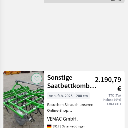
Sonstige
Saatbettkombinationen
sind
Sonstige
2.190,79
Saatbettkombination
€
280cm Bomet
Ann. fab. 2025
200 cm
TTC (TVA
incluse 19%)
Carina 280
1.841 € HT
Besuchen Sie auch unseren
Grubb
Online-Shop
www.traktorshop24. com
VEMAC GmbH.
Saatbettkombination
39171 Osterweddingen
Bomet Carina 280cm