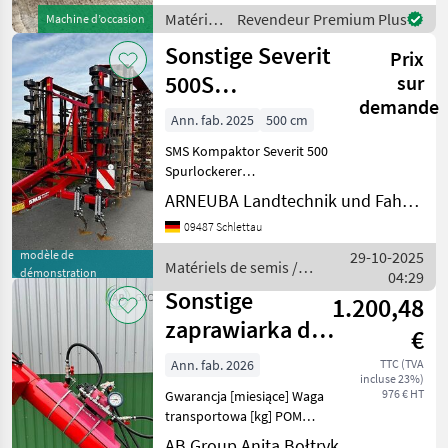
chatten und daraufhin
Matériels
Revendeur Premium Plus
Machine d’occasion
Maschinen kaufen, bitte
de semis
Sonstige Severit
kontro
Prix
/
Sonstige
500S
sur
demande
Demomaschine
Ann. fab. 2025
500 cm
SMS Kompaktor Severit 500
Spurlockerer
höhenverstellbar
ARNEUBA Landtechnik und Fahrzeuge GmbH Vertrieb und Service
hydraulisches Crossboard
09487 Schlettau
1. Walze Leistenwalze
450mm aus Winkelprofil 2
modèle de
29-10-2025
Matériels de semis /
reihige Gänsefußschare
démonstration
04:29
Sonstige
Doppelcrosski
Sonstige
1.200,48
zaprawiarka do
€
nasion - model
Ann. fab. 2026
TTC (TVA
incluse 23%)
Voka Łotwa
976 € HT
Gwarancja [miesiące] Waga
COATING
transportowa [kg] POM
Augustów zaprawiarka do
AB Group Anita Bołtryk