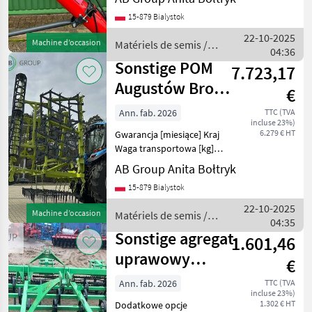
nasion - model Voka Łotwa
15-879 Bialystok
COATING MOD -
Zaprawiarka do nasion
22-10-2025
Machine d’occasion
Matériels de semis /
może być umieszczona na
04:36
Sonstige
dowo
Sonstige POM
7.723,17
Augustów Brona
€
zębowa
Ann. fab. 2026
TTC (TVA
incluse 23%)
zawieszana POM
6.279 € HT
Gwarancja [miesiące] Kraj
7-polo
Waga transportowa [kg]
Zapotrzebowanie mocy
AB Group Anita Bołtryk
[KM]: Brona zębowa w
15-879 Bialystok
wałem strunowym U 224/1
Szerokość robocza 7 m
22-10-2025
Machine d’occasion
Matériels de semis /
Głębokość uprawy max 150
04:35
Sonstige
Sonstige agregat
1.601,46
uprawowy
€
Apollo AUA
Ann. fab. 2026
TTC (TVA
incluse 23%)
28,2,8m
1.302 € HT
Dodatkowe opcje