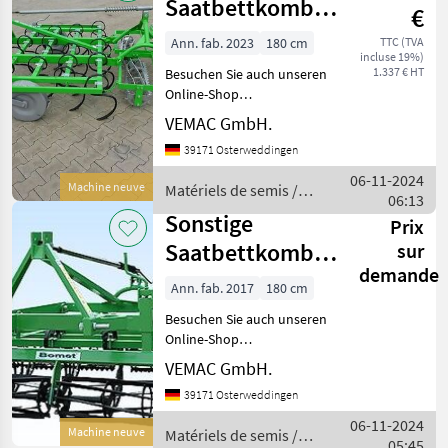
Saatbettkombination
€
180cm Bomet
Ann. fab. 2023
180 cm
TTC (TVA
incluse 19%)
Carina 180
1.337 € HT
Besuchen Sie auch unseren
Grubb
Online-Shop
www.traktorshop24. com
VEMAC GmbH.
Saatbettkombination
39171 Osterweddingen
Bomet Carina 180cm
Arbeitsbreite (auch 210cm,
06-11-2024
Machine neuve
Matériels de semis /
250cm, 280cm, 300cm und
06:13
Sonstige
320cm lieferb
Sonstige
Prix
Saatbettkombination
sur
demande
Bomet U724/1
Ann. fab. 2017
180 cm
Besuchen Sie auch unseren
Online-Shop
www.traktorshop24. com
VEMAC GmbH.
Saatbettkombination
39171 Osterweddingen
Bomet U724/1 Arbeitsbreite
180cm (auch 210, 250,
06-11-2024
Machine neuve
Matériels de semis /
280cm)
05:45