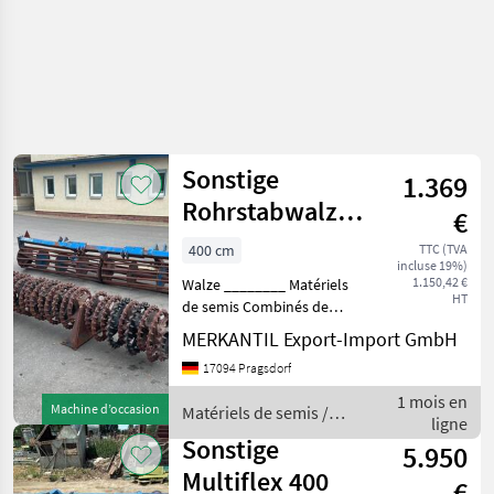
Sonstige
1.369
Rohrstabwalze +
€
Nockenringwalze
400 cm
TTC (TVA
incluse 19%)
Multiflex 400
1.150,42 €
Walze ________ Matériels
HT
de semis Combinés de
préparation de sol
MERKANTIL Export-Import GmbH
17094 Pragsdorf
1 mois en
Machine d’occasion
Matériels de semis /
ligne
Sonstige
Sonstige
5.950
Multiflex 400
€