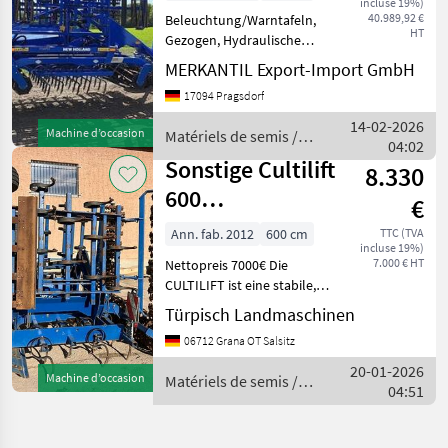
incluse 19%)
40.989,92 €
Beleuchtung/Warntafeln,
HT
Gezogen, Hydraulische
Klappung, Packerwalze /
MERKANTIL Export-Import GmbH
Campbellwalze ________
17094 Pragsdorf
hydraulisch verstellbare
Schleppplanke und
14-02-2026
Machine d’occasion
Matériels de semis /
Rohrpackerwalze und
04:02
Sonstige
Cross-
Sonstige Cultilift
8.330
600
€
Oberflächengerät
Ann. fab. 2012
600 cm
TTC (TVA
incluse 19%)
7.000 € HT
Nettopreis 7000€ Die
CULTILIFT ist eine stabile,
im Dreipunkt angebaute
Türpisch Landmaschinen
Saatbettegge, die für eine
06712 Grana OT Salsitz
kosteneffiziente
Saatbettvorbereitung
20-01-2026
Machine d’occasion
Matériels de semis /
konstruiert wurde. Die
04:51
Sonstige
Konfi