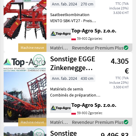
VENTO SBK-VT27
Ann. fab. 2024
270 cm
TTC (TVA
incluse 23%)
3.630 € HT
Saatbeetkombination
VENTO SBK-VT27 - Preis
3630 € netto! Weitere
Top-Agro Sp. z.o.o.
Größen und technische
Daten: Breite 2, 5m Gewicht
59-900 Zgorzelec
750kg Zinken Stk. 17
Matériels
Revendeur Premium Plus
Machine neuve
Traktoleistung 72-90 PS
de semis
Sonstige EGGE
4.305
/
Sonstige
Zinkenegge
€
Schwer 4,3m bis
Ann. fab. 2024
430 cm
TTC (TVA
incluse 23%)
8,5m BEST
3.500 € HT
Matériels de semis
QUALIT
Combinés de préparation
de sol
Top-Agro Sp. z.o.o.
59-900 Zgorzelec
Matériels
Revendeur Premium Plus
Machine neuve
de semis
Sonstige
9.496,83
/