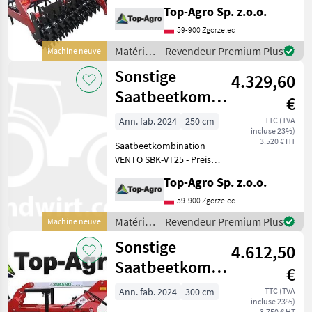
de sol
Top-Agro Sp. z.o.o.
59-900 Zgorzelec
Matériels
Revendeur Premium Plus
Machine neuve
de semis
Sonstige
4.329,60
/
Sonstige
Saatbeetkombination
€
2,5m VENTO
Ann. fab. 2024
250 cm
TTC (TVA
incluse 23%)
SBK-VT25
3.520 € HT
Saatbeetkombination
VENTO SBK-VT25 - Preis
3520 € netto! Weitere
Top-Agro Sp. z.o.o.
Größen und technische
Daten: Breite 2, 5m Gewicht
59-900 Zgorzelec
750kg Zinken Stk. 17
Matériels
Revendeur Premium Plus
Machine neuve
Traktoleistung 72-90 PS
de semis
Sonstige
4.612,50
/
Sonstige
Saatbeetkombination
€
VENTO SBK-VT30
Ann. fab. 2024
300 cm
TTC (TVA
incluse 23%)
3.750 € HT