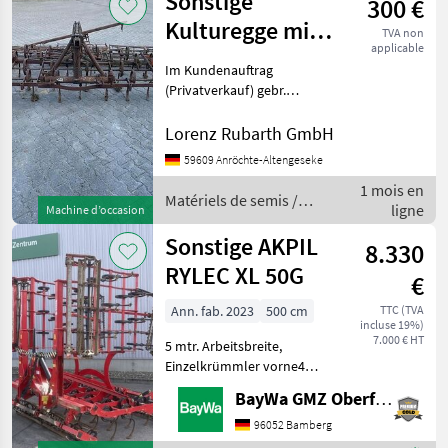
Sonstige
300 €
/
Sonstige
Kulturegge mit
TVA non
applicable
Krümler
Im Kundenauftrag
(Privatverkauf) gebr.
Kulturegge mit Krümler
Breite: ca. 3, 35m Matériels
Lorenz Rubarth GmbH
de semis Combinés de
59609 Anröchte-Altengeseke
préparation de sol
1 mois en
Matériels de semis /
ligne
Machine d’occasion
Sonstige
Sonstige AKPIL
8.330
RYLEC XL 50G
€
Ann. fab. 2023
500 cm
TTC (TVA
incluse 19%)
7.000 € HT
5 mtr. Arbeitsbreite,
Einzelkrümmler vorne4
Zinkenreihen, 49
BayWa GMZ Oberfranken
StückDoppelkrümmler
hinten. Matériels de semis
96052 Bamberg
Combinés de préparation