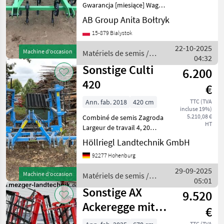
Gwarancja [miesiące] Waga
transportowa [kg]
AB Group Anita Bołtryk
Zapotrzebowanie mocy
15-879 Bialystok
[KM]: type Dziekan agregat
uprawowy Apollo AUA 28,
22-10-2025
Machine d’occasion
Matériels de semis /
2, 8m - Szerokość robocza:
04:32
Sonstige
2, 8m
Sonstige Culti
6.200
420
€
Ann. fab. 2018
420 cm
TTC (TVA
incluse 19%)
5.210,08 €
Combiné de semis Zagroda
HT
Largeur de travail 4, 20
Année de construction 2018
Höllriegl Landtechnik GmbH
Double vibreur Effaceur de
92277 Hohenburg
traces 1er jeu de socs Prix
TTC 0179 / 689 11 93
29-09-2025
Machine d’occasion
Matériels de semis /
Matériels de
05:01
Sonstige
Sonstige AX
9.520
Ackeregge mit
€
Walze,
TTC (TVA