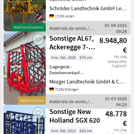
Combinés de préparation
Schröder Landtechnik GmbH Leizen
de sol
17209 Leizen
01-04-2026
Machine d’occasion
Matériels de semis /
09:28
Sonstige
Sonstige AL67,
8.948,80
Ackeregge 7-
€
reihig, 6,7 m,
Ann. fab. 2026
670 cm
TTC (TVA
incluse 19%)
Spitzzahnegge,
7.520 € HT
(Lagergerät -
Zwischenverkauf
vorbehalten) »
Mezger Landtechnik GmbH & Co. KG
Grundausstattung « -
71254 Ditzingen
Arbeitsbreite 6, 7 m,
hydraulisch klappbar 6
31-03-2026
Machine neuve
Matériels de semis /
Felder mit 7-reihiger
04:29
Sonstige
Zinkenanordnung - Starke
Sonstige New
48.778
Zinke
Holland SGX 620
€
Ann. fab. 2022
620 cm
TTC (TVA